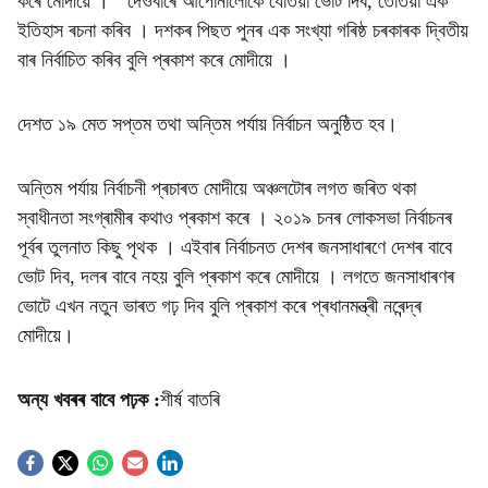
কৰে মোদীয়ে । " দেওবাৰে আপোনালোকে যেতিয়া ভোট দিব, তেতিয়া এক
ইতিহাস ৰচনা কৰিব । দশকৰ পিছত পুনৰ এক সংখ্যা গৰিষ্ঠ চৰকাৰক দ্বিতীয়
বাৰ নিৰ্বাচিত কৰিব বুলি প্ৰকাশ কৰে মোদীয়ে ।
দেশত ১৯ মেত সপ্তম তথা অন্তিম পৰ্যায় নিৰ্বাচন অনুষ্ঠিত হব।
অন্তিম পৰ্যায় নিৰ্বাচনী প্ৰচাৰত মোদীয়ে অঞ্চলটোৰ লগত জৰিত থকা
স্বাধীনতা সংগ্ৰামীৰ কথাও প্ৰকাশ কৰে । ২০১৯ চনৰ লোকসভা নিৰ্বাচনৰ
পূৰ্বৰ তুলনাত কিছু পৃথক । এইবাৰ নিৰ্বাচনত দেশৰ জনসাধাৰণে দেশৰ বাবে
ভোট দিব, দলৰ বাবে নহয় বুলি প্ৰকাশ কৰে মোদীয়ে । লগতে জনসাধাৰণৰ
ভোটে এখন নতুন ভাৰত গঢ় দিব বুলি প্ৰকাশ কৰে প্ৰধানমন্ত্ৰী নৰেন্দ্ৰ
মোদীয়ে।
অন্য খবৰৰ বাবে পঢ়ক
:
শীৰ্ষ বাতৰি