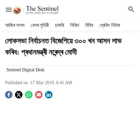
H
আজিৰ অসম
খেলৰ পৃথিৱী
চাকৰি
নিবিদা
বিবিধ
ব্ৰেকিং নিউজ
e
a
লোকসভা নিৰ্বাচনত বিজেপিয়ে ৩০০ খন আসন লাভ
d
কৰিব: প্ৰধানমন্ত্ৰী নৰেন্দ্ৰ মোদী
e
r
m
Sentinel Digital Desk
e
n
Published on :
17 May 2019, 6:41 AM
u
i
S
t
e
o
m
s
c
i