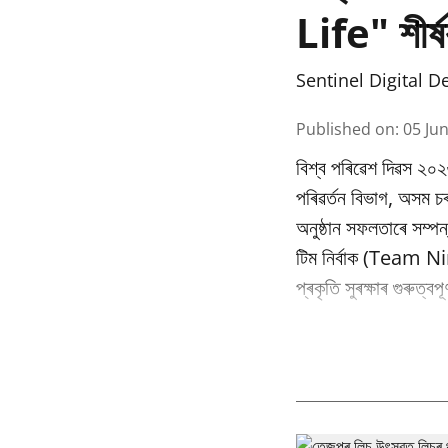
Life" শীৰ্ষ
Sentinel Digital D
Published on
:
05 Ju
বিশ্ব পৰিৱেশ দিৱস ২০২
পৰিৱর্তন বিভাগ, অসম
অনুষ্ঠান সফলতাৰে সম্পন
টিম নিৰ্বাক (Team Nir
প্ৰকৃতি সুৰক্ষাৰ গুৰুত্ব