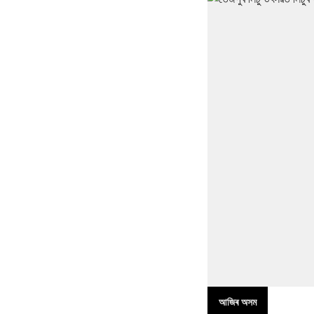
আজিৰ অসম