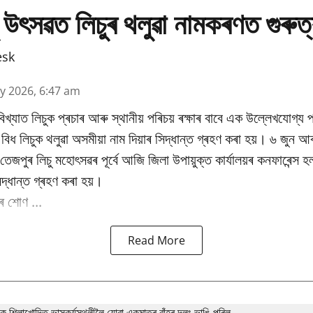
 উৎসৱত লিচুৰ থলুৱা নামকৰণত গুৰুত
esk
y 2026, 6:47 am
িখ্যাত লিচুক প্ৰচাৰ আৰু স্থানীয় পৰিচয় ৰক্ষাৰ বাবে এক উল্লেখযোগ্য প
ধ লিচুক থলুৱা অসমীয়া নাম দিয়াৰ সিদ্ধান্ত গ্ৰহণ কৰা হয়। ৬ জুন আৰ
ষিক তেজপুৰ লিচু মহোৎসৱৰ পূৰ্বে আজি জিলা উপায়ুক্ত কাৰ্যালয়ৰ কনফাৰেন্স 
িদ্ধান্ত গ্ৰহণ কৰা হয়।
 শোণ ...
Read More