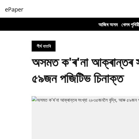
ePaper
আজিৰ অসম
খেলৰ পৃথিৱ
শীৰ্ষ বাতৰি
অসমত ক'ৰ'না আক্ৰান্তৰ স
৫৯জন পজিটিভ চিনাক্ত