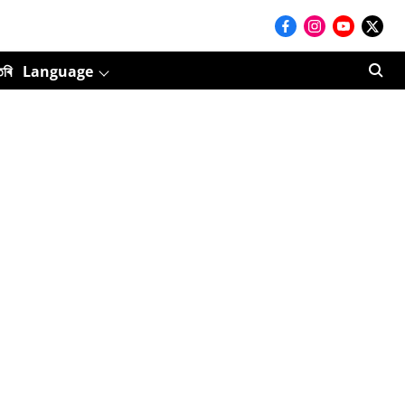
তৰি
Language