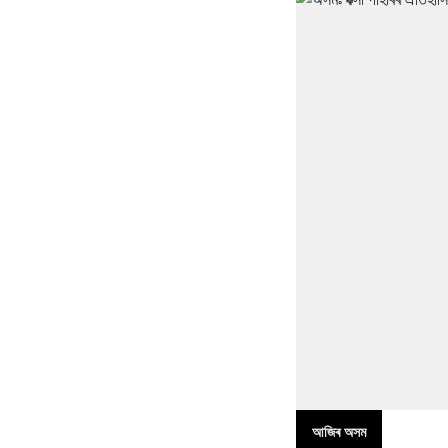
আজিৰ অসম