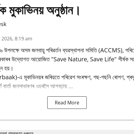
ক মুকাভিনয় অনুষ্ঠান।
esk
n 2026, 8:19 am
৬ উপলক্ষে অসম জলবায়ু পৰিৱর্তন ব্যৱস্থাপনা সমিতি (ACCMS), পৰিৱ
 চৰকাৰৰ উদ্যোগত আয়োজিত "Save Nature, Save Life" শীৰ্ষক সচে
্ন হয়।
baak)-এ মূকাভিনয়ৰ জৰিয়তে পৰিৱেশ সংৰক্ষণ, গছ-গছনি ৰোপণ, প্ৰদূষ
পূৰ্ণ বাৰ্তা জনসাধাৰণৰ ওচৰলৈ আগবঢ়ায় ...
Read More