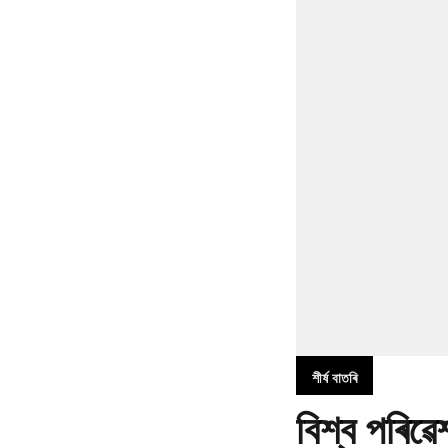
শীৰ্ষ বাতৰি
বিশ্ব পৰি