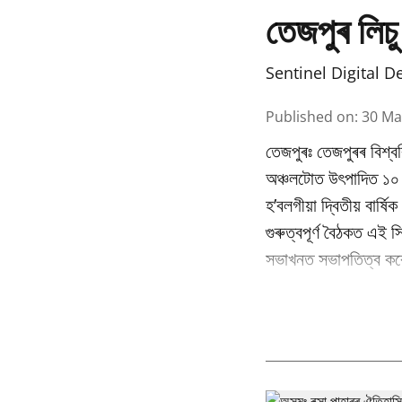
তেজপুৰ লিচু
Sentinel Digital D
Published on
:
30 Ma
তেজপুৰঃ তেজপুৰৰ বিশ্বব
অঞ্চলটোত উৎপাদিত ১০ বি
হ’বলগীয়া দ্বিতীয় বাৰ্
গুৰুত্বপূৰ্ণ বৈঠকত এই স
সভাখনত সভাপতিত্ব কৰে