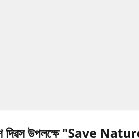
ৱেশ দিৱস উপলক্ষে "Save Natu