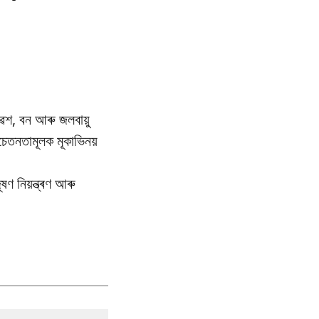
েশ, বন আৰু জলবায়ু
তনতামূলক মূকাভিনয়
ণ নিয়ন্ত্ৰণ আৰু