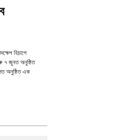
্ব
দক্ষেপ হিচাপে
ু ৭ জুনত অনুষ্ঠিত
হলত অনুষ্ঠিত এক