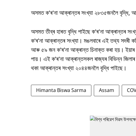
অসমত ক'ৰ'না আক্ৰান্তৰ সংখ্যা ২৮৩৫জনলৈ বৃদ্ধি, 
অসমত তীব্ৰ হাৰত বৃদ্ধি পাইছে ক'ৰ'না আক্ৰান্তৰ সং
ক'ৰ'না আক্ৰান্তৰ সংখ্যা। মঙলবাৰে এই তথ্য সদৰী কৰি স্
আৰু ৫৯ জন ক'ৰ'না আক্ৰান্ত চিনাক্ত কৰা হয়। ইয়াৰ 
পায়। এই ক'ৰ'না আক্ৰান্তসকল ৰাজ্যৰ বিভিন্ন জিলাৰ
থকা আক্ৰান্তৰ সংখ্যা ২০৪৪জনলৈ বৃদ্ধি পাইছে।
Himanta Biswa Sarma
Assam
COV