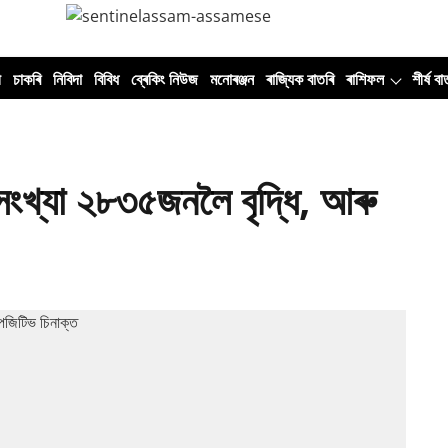
ী
চাকৰি
নিবিদা
বিবিধ
ব্ৰেকিং নিউজ
মনোৰঞ্জন
ৰাজ্যিক বাতৰি
ৰাশিফল
শীৰ্ষ বা
ংখ্যা ২৮৩৫জনলৈ বৃদ্ধি, আৰু