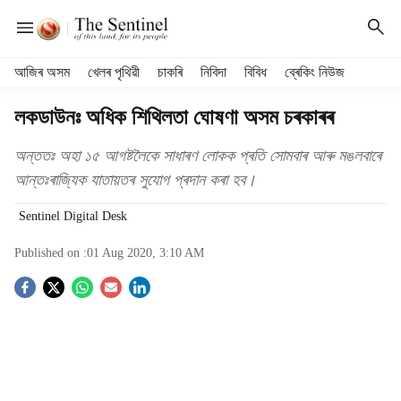
H
আজিৰ অসম
খেলৰ পৃথিৱী
চাকৰি
নিবিদা
বিবিধ
ব্ৰেকিং নিউজ
e
a
লকডাউনঃ অধিক শিথিলতা ঘোষণা অসম চৰকাৰৰ
d
e
অন্ততঃ অহা ১৫ আগষ্টলৈকে সাধাৰণ লোকক প্ৰতি সোমবাৰ আৰু মঙলবাৰে
r
আন্তঃৰাজ্যিক যাতায়তৰ সুযোগ প্ৰদান কৰা হব।
m
e
Sentinel Digital Desk
n
u
Published on :
01 Aug 2020, 3:10 AM
i
t
S
e
m
o
s
c