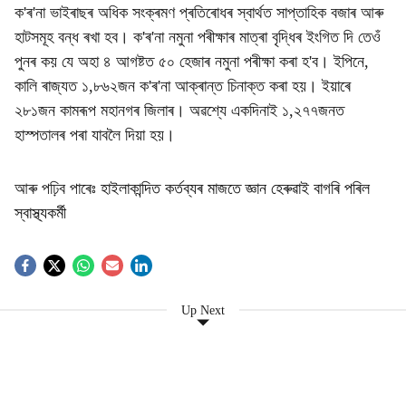
ক'ৰ'না ভাইৰাছৰ অধিক সংক্ৰমণ প্ৰতিৰোধৰ স্বাৰ্থত সাপ্তাহিক বজাৰ আৰু
হাটসমূহ বন্ধ ৰখা হব। ক'ৰ'না নমুনা পৰীক্ষাৰ মাত্ৰা বৃদ্ধিৰ ইংগিত দি তেওঁ
পুনৰ কয় যে অহা ৪ আগষ্টত ৫০ হেজাৰ নমুনা পৰীক্ষা কৰা হ'ব। ইপিনে,
কালি ৰাজ্যত ১,৮৬২জন ক'ৰ'না আক্ৰান্ত চিনাক্ত কৰা হয়। ইয়াৰে
২৮১জন কামৰূপ মহানগৰ জিলাৰ। অৱশ্যে একদিনাই ১,২৭৭জনত
হাস্পতালৰ পৰা যাবলৈ দিয়া হয়।
আৰু পঢ়িব পাৰেঃ
হাইলাকান্দিত কৰ্তব্যৰ মাজতে জ্ঞান হেৰুৱাই বাগৰি পৰিল
স্বাস্থ্যকৰ্মী
Up Next