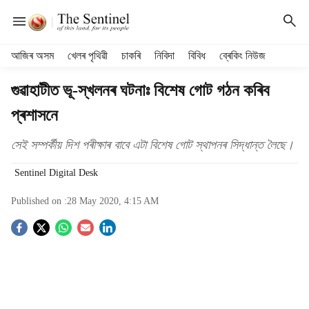
H
আজিৰ অসম
খেলৰ পৃথিৱী
চাকৰি
নিবিদা
বিবিধ
ব্ৰেকিং নিউজ
e
a
গুৱাহাটীত ভূ-স্খলনৰ ঘটনাঃ বিশেষ গোট গঠন কৰিব
d
প্ৰশাসনে
e
r
m
সেই সম্পৰ্কীয় দিশ পৰীক্ষাৰ বাবে এটা বিশেষ গোট স্থাপনৰ সিদ্ধান্ত লৈছে।
e
Sentinel Digital Desk
n
u
Published on :
28 May 2020, 4:15 AM
i
t
S
e
m
o
s
c