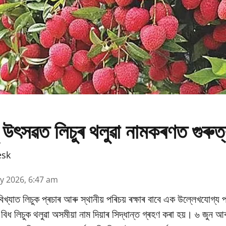
 উৎসৱত লিচুৰ থলুৱা নামকৰণত গুৰুত
esk
y 2026, 6:47 am
িখ্যাত লিচুক প্ৰচাৰ আৰু স্থানীয় পৰিচয় ৰক্ষাৰ বাবে এক উল্লেখযোগ্য প
ধ লিচুক থলুৱা অসমীয়া নাম দিয়াৰ সিদ্ধান্ত গ্ৰহণ কৰা হয়। ৬ জুন আৰ