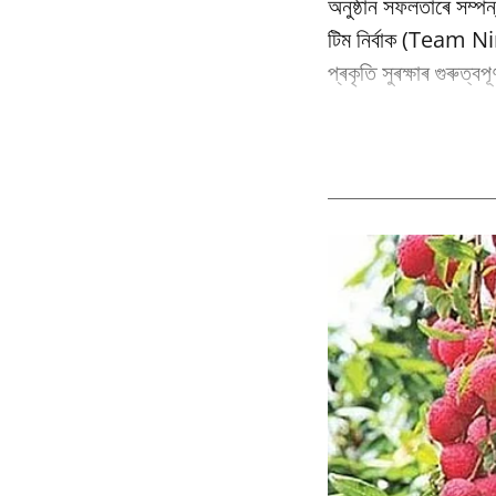
অনুষ্ঠান সফলতাৰে সম্পন
টিম নিৰ্বাক (Team Nir
প্ৰকৃতি সুৰক্ষাৰ গুৰুত্ব