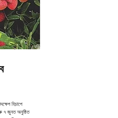
্ব
দক্ষেপ হিচাপে
ু ৭ জুনত অনুষ্ঠিত