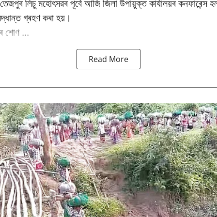
ষিক তেজপুৰ লিচু মহোৎসৱৰ পূৰ্বে আজি জিলা উপায়ুক্ত কাৰ্যালয়ৰ কনফাৰেন্স 
িদ্ধান্ত গ্ৰহণ কৰা হয়।
 শোণ ...
Read More