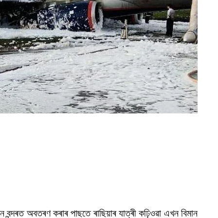
ান বন্দৰত অবতৰণ কৰাৰ পাছতে ৰাছিয়াৰ যাত্ৰী কঢ়িওৱা এখন বিমান