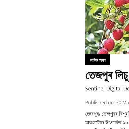
আজিৰ অসম
তেজপুৰ লিচু
Sentinel Digital D
Published on
:
30 Ma
তেজপুৰঃ তেজপুৰৰ বিশ্বব
অঞ্চলটোত উৎপাদিত ১০ বি