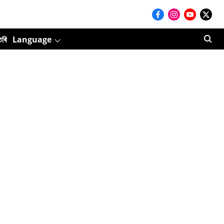
তৰি
Language