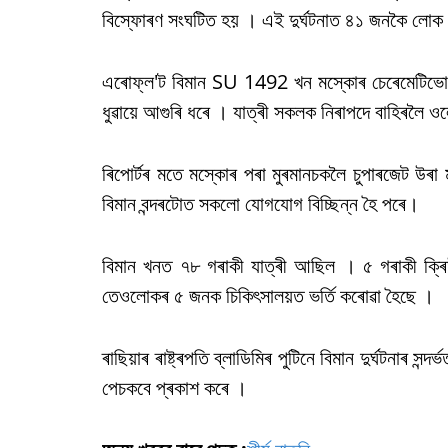
বিস্ফোৰণ সংঘটিত হয় । এই দুৰ্ঘটনাত ৪১ জনকৈ লোক
এৰোফ্ল'ট বিমান SU 1492 খন মস্কোৰ চেৰেমেটিভো 
ধুৱায়ে আগুৰি ধৰে । যাত্ৰী সকলক নিৰাপদে বাহিৰলৈ
ৰিপোৰ্টৰ মতে মস্কোৰ পৰা মুৰমানচকলৈ চুপাৰজেট উৰ
বিমান বন্দৰটোত সকলো যোগযোগ বিচ্ছিন্ন হৈ পৰে।
বিমান খনত ৭৮ গৰাকী যাত্ৰী আছিল । ৫ গৰাকী ক
তেওলোকৰ ৫ জনক চিকিৎসালয়ত ভৰ্তি কৰোৱা হৈছে ।
ৰাছিয়াৰ ৰাষ্ট্ৰপতি ব্লাডিমিৰ পুটিনে বিমান দুৰ্ঘটনাৰ সন্দ
পেচকবে প্ৰকাশ কৰে ।