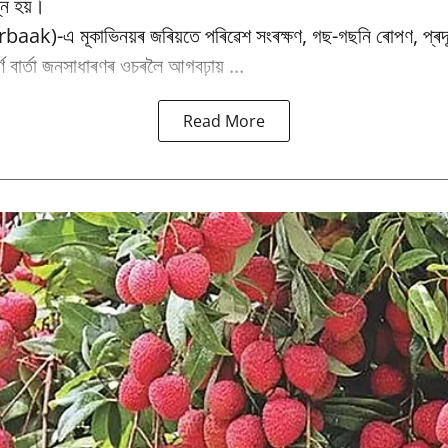
্ন হয়।
baak)-এ মূকাভিনয়ৰ জৰিয়তে পৰিৱেশ সংৰক্ষণ, গছ-গছনি ৰোপণ, প্ৰদূষ
পূৰ্ণ বাৰ্তা জনসাধাৰণৰ ওচৰলৈ আগবঢ়ায় ...
Read More