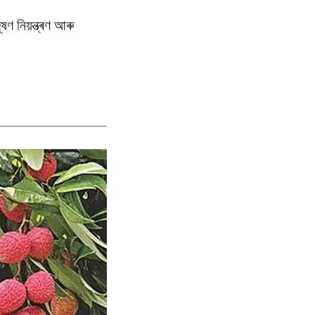
ণ নিয়ন্ত্ৰণ আৰু