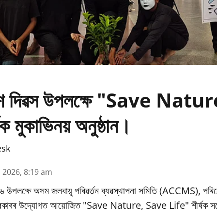
ৱেশ দিৱস উপলক্ষে "Save Natu
ক মুকাভিনয় অনুষ্ঠান।
esk
n 2026, 8:19 am
৬ উপলক্ষে অসম জলবায়ু পৰিৱর্তন ব্যৱস্থাপনা সমিতি (ACCMS), পৰিৱ
 চৰকাৰৰ উদ্যোগত আয়োজিত "Save Nature, Save Life" শীৰ্ষক সচে