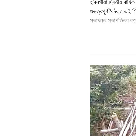
হ’বলগীয়া দ্বিতীয় বাৰ্
গুৰুত্বপূৰ্ণ বৈঠকত এই স
সভাখনত সভাপতিত্ব কৰে