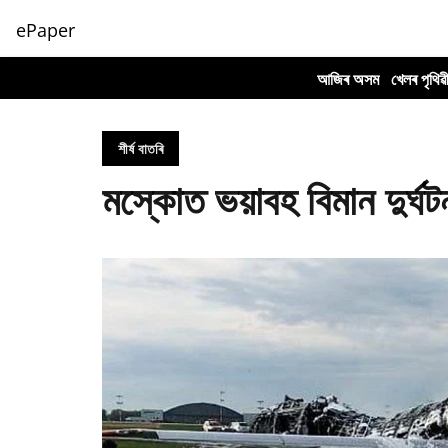
ePaper
আজিৰ অসম
খেলৰ পৃথিৱ
শীৰ্ষ বাতৰি
মস্কোত ভয়াবহ বিমান দুৰ্ঘটন