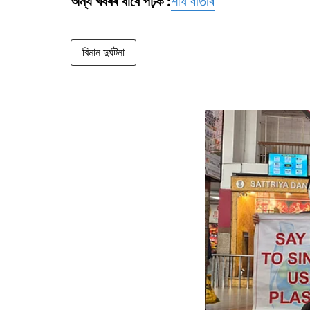
অন্য খবৰৰ বাবে পঢ়ক :
শীৰ্ষ বাতৰি
বিমান দুৰ্ঘটনা