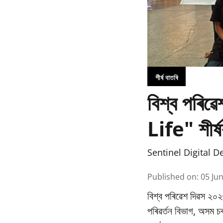
শীৰ্ষ বাতৰি
বিশ্ব পৰি
Life" শীৰ্ষ
Sentinel Digital D
Published on
:
05 Ju
বিশ্ব পৰিৱেশ দিৱস ২০২
পৰিৱর্তন বিভাগ, অসম