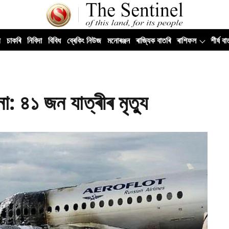
ী
চাকৰি
নিবিদা
বিবিধ
ব্ৰেকিং নিউজ
মনোৰঞ্জন
ৰাজ্যিক বাতৰি
ৰাশিফল
শীৰ্ষ বা
া: ৪১ জন যাত্ৰীৰ মৃত্যু