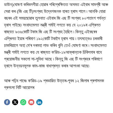
ডাউন)ঘোষণা কৰিবলগীয়া হোৱাৰ পৰিপ্ৰেক্ষিতত অসমত এইবাৰ সামগ্ৰী আৰু
সেৱা কৰ (জি এছ টি)সংগ্ৰহ উদ্বেগজনক হাৰত হ্ৰাস পালে ৷ আনকি যোৱা
বছৰৰ এই সময়ছোৱাৰ তুলনাত এইবাৰ জি এছ টি সংগ্ৰহ ৮০শতাংশ পৰ্যন্ত
হ্ৰাস পাইছে৷ সংবাদমেলত মন্ত্ৰী শৰ্মাই লগতে কয় যে ২০১৯ৰ এপ্ৰিলত
ৰাজ্যত ৯৩৬কোটি টকাৰ জি এছ টি সংগ্ৰহ হৈছিল ৷ কিন্তু এইবছৰৰ
এপ্ৰিলত ইয়াৰ পৰিমাণ ১৯২কোটি টকালৈ হ্ৰাস পায় ৷ তৎসত্বেও চৰকাৰী
চাকৰিয়ালে অহা মে'ৰ দৰমহা লাভ কৰিব বুলি তেওঁ ঘোষণা কৰে ৷ সংবাদমেলত
মন্ত্ৰী শৰ্মাই লগতে কয় যে ৰাজ্যত ক'ৱিড-১৯আক্ৰান্তক চিকিৎসাৰ বাবে
প্ৰয়োজনীয় সকলো সা-সুবিধা আছে ৷ কিন্তু জি এছ টি সংগ্ৰহৰ পৰিমাণে
হ্ৰাসে উন্নয়নমূলক কাম-কাজ বাধাগ্ৰস্ত কৰাৰ আশংকা আছে৷
আৰু পঢ়িব পাৰেঃ
ক'ৱিড-১৯ প্ৰভাৱিত উত্তৰ-পূবৰ ১২ জিলাৰ প্ৰশাসনক
প্ৰশংসা নিটি আয়োগৰ