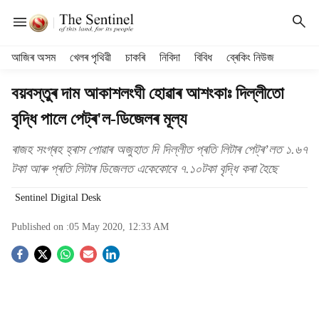
H
আজিৰ অসম
খেলৰ পৃথিৱী
চাকৰি
নিবিদা
বিবিধ
ব্ৰেকিং নিউজ
e
a
বয়বস্তুৰ দাম আকাশলংঘী হোৱাৰ আশংকাঃ দিল্লীতো
d
বৃদ্ধি পালে পেট্ৰ'ল-ডিজেলৰ মূল্য
e
r
m
ৰাজহ সংগ্ৰহ হ্ৰাস পোৱাৰ অজুহাত দি দিল্লীত প্ৰতি লিটাৰ পেট্ৰ’লত ১.৬৭
e
টকা আৰু প্ৰতি লিটাৰ ডিজেলত একেকোবে ৭.১০টকা বৃদ্ধি কৰা হৈছে
n
u
Sentinel Digital Desk
i
t
Published on :
05 May 2020, 12:33 AM
e
S
m
s
o
c