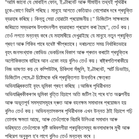
''আমি জানো যে মোবাইল ফোন, ইণ্টাৰনেট আৰু সীমাহীন তথ্যই পৃথিৱীৰ
চুকে-কোণে বিয়পি পৰিছে। মানুহে আগতে কেতিয়াও নোপোৱাৰ দৰে প্ৰযুক্তি
ব্যৱহাৰ কৰিছে। কিন্তু সেয়া হোৱাটো প্ৰয়োজনীয়।" ডিজিটেল সাক্ষৰতাৰ
জৰিয়তে সম্ভৱপৰ উৎপাদনশীল ব্যৱহাৰত প্ৰয়োগ কৰা হৈছে", তেওঁ কয়।
তেওঁ লগতে মন্তব্য কৰে যে মহামাৰীয়ে দেখুৱাইছে যে মানুহে নতুন প্ৰযুক্তি
গ্ৰহণ আৰু শিকিব পাৰে যথেষ্ট ক্ষীপ্ৰতাৰে। দৰাচলতে সময় নিৰ্ধাৰিতভাৱে
বৃহৎ জনসংখ্যাক কোভিড ভেকচিনৰ বিকাশ আৰু প্ৰদান কৰাটো প্ৰযুক্তিৰ
অলৌকিকতাৰ বাহিৰে আন একো নহয় বুলিও তেওঁ কয়। ৰাষ্ট্ৰপতিগৰাকীয়ে
নিজ ভাষণত কয় যে কম্পিউটাৰ, চিকিৎসা সঁজুলি, ইণ্টাৰনেট, স্মাৰ্ট ডিভাইচ,
ডিজিটেল পেমেণ্ট চিষ্টেমকে ধৰি প্ৰযুক্তিগত উন্নতিৰ ক্ষেত্ৰত
অভিযান্ত্ৰিকতাই বৃহৎ ভূমিকা গ্ৰহণ কৰিছে ।আজিৰ পৃথিৱীখনত
অভিযান্ত্ৰিকীকৰণৰ ভূমিকা বৃত্তি হিচাপে অতি জটিল হৈ পৰে য'ত অকল্পনীয়
আৰু অভূতপূৰ্ব সমস্যাসমূহৰ দ্ৰুত আৰু বহনক্ষম সমাধানৰ প্ৰয়োজন হয়
বুলিও তেওঁ কয়। অভিযন্তাসকলৰ পৃথিৱীখনক এখন উন্নত ঠাই হিচাপে গঢ়ি
তোলাৰ ক্ষমতা আছে, আৰু তেওঁলোকে বিচাৰি উলিওৱা সমাধান আৰু
ভৱিষ্যতে তেওঁলোকে সৃষ্টি কৰিবলগীয়া প্ৰযুক্তিসমূহ জনসাধাৰণৰ মুখী আৰু
পৰিৱেশ অনুকূল হ'ব লাগে বুলিও তেওঁ মন্তব্য কৰে ।