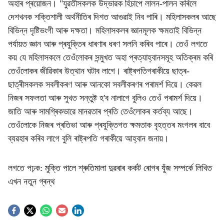
অহাৰ প্ৰয়োজন। "যুৱতীসকলক উদ্ভাৱক হিচাপে লালন-পালন কৰিলে
দেশখনক শক্তিশালী অৰ্থনীতিৰ দিশত আগুৱাই নিব পাৰি। মহিলাসকলৰ আছে
বিভিন্ন দৃষ্টিভংগী আৰু দক্ষতা। মহিলাসকলৰ জ্ঞানমূলক ক্ষমতাই বিভিন্ন
পৰ্যায়ত জ্ঞান আৰু প্ৰযুক্তিৰ ধাৰণাৰ ধৰণ সলনি কৰিব পাৰে। তেওঁ লগতে
কয় যে মহিলাসকলে তেওঁলোকৰ সন্মুখত অহা প্ৰত্যাহ্বানসমূহ অতিক্ৰম কৰি
তেওঁলোকৰ জীৱিকাৰ উত্থান ঘটাব লাগে। ৰাষ্ট্ৰপতিগৰাকীয়ে ছাত্ৰ-
ছাত্ৰীসকলক সবলীকৰণ আৰু আনকো সবলীকৰণৰ পৰামৰ্শ দিয়ে। কেৱল
নিজৰ সফলতা আৰু সুখত সন্তুষ্ট হ'ব নালাগে বুলিও তেওঁ পৰামৰ্শ দিয়ে।
জাতি আৰু সামগ্ৰিকভাৱে মানৱতাৰ প্ৰতি তেওঁলোকৰ কৰ্তব্য আছে।
তেওঁলোকে নিজৰ প্ৰতিভা আৰু প্ৰযুক্তিগত ক্ষমতাক বৃহত্তৰ মংগলৰ বাবে
ব্যৱহাৰ কৰিব লাগে বুলি ৰাষ্ট্ৰপতি গৰাকীয়ে আহ্বান জনায়।
লগতে পঢ়ক:
মুক্তি পালে শ্ৰুতিমালা দুৱৰাৰ কৰ্কট ৰোগৰ যুঁজ সম্পৰ্কে লিখিত
এখন নতুন গ্ৰন্থ