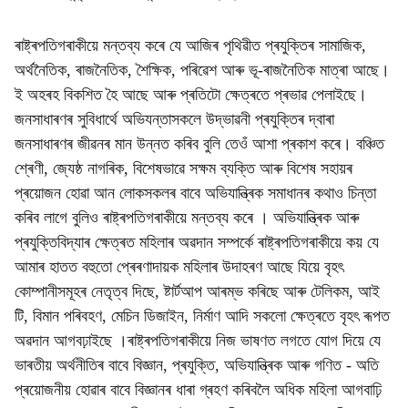
ৰাষ্ট্ৰপতিগৰাকীয়ে মন্তব্য কৰে যে আজিৰ পৃথিৱীত প্ৰযুক্তিৰ সামাজিক,
অৰ্থনৈতিক, ৰাজনৈতিক, শৈক্ষিক, পৰিৱেশ আৰু ভূ-ৰাজনৈতিক মাত্ৰা আছে।
ই অহৰহ বিকশিত হৈ আছে আৰু প্ৰতিটো ক্ষেত্ৰতে প্ৰভাৱ পেলাইছে।
জনসাধাৰণৰ সুবিধাৰ্থে অভিযন্তাসকলে উদ্ভাৱনী প্ৰযুক্তিৰ দ্বাৰা
জনসাধাৰণৰ জীৱনৰ মান উন্নত কৰিব বুলি তেওঁ আশা প্ৰকাশ কৰে। বঞ্চিত
শ্ৰেণী, জ্যেষ্ঠ নাগৰিক, বিশেষভাৱে সক্ষম ব্যক্তি আৰু বিশেষ সহায়ৰ
প্ৰয়োজন হোৱা আন লোকসকলৰ বাবে অভিযান্ত্ৰিক সমাধানৰ কথাও চিন্তা
কৰিব লাগে বুলিও ৰাষ্ট্ৰপতিগৰাকীয়ে মন্তব্য কৰে । অভিযান্ত্ৰিক আৰু
প্ৰযুক্তিবিদ্যাৰ ক্ষেত্ৰত মহিলাৰ অৱদান সম্পৰ্কে ৰাষ্ট্ৰপতিগৰাকীয়ে কয় যে
আমাৰ হাতত বহুতো প্ৰেৰণাদায়ক মহিলাৰ উদাহৰণ আছে যিয়ে বৃহৎ
কোম্পানীসমূহৰ নেতৃত্ব দিছে, ষ্টাৰ্টআপ আৰম্ভ কৰিছে আৰু টেলিকম, আই
টি, বিমান পৰিবহণ, মেচিন ডিজাইন, নিৰ্মাণ আদি সকলো ক্ষেত্ৰতে বৃহৎ ৰূপত
অৱদান আগবঢ়াইছে ।ৰাষ্ট্ৰপতিগৰাকীয়ে নিজ ভাষণত লগতে যোগ দিয়ে যে
ভাৰতীয় অৰ্থনীতিৰ বাবে বিজ্ঞান, প্ৰযুক্তি, অভিযান্ত্ৰিক আৰু গণিত - অতি
প্ৰয়োজনীয় হোৱাৰ বাবে বিজ্ঞানৰ ধাৰা গ্ৰহণ কৰিবলৈ অধিক মহিলা আগবাঢ়ি