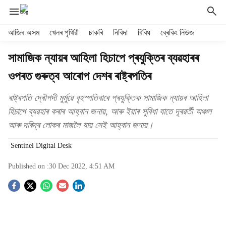
H
আজিৰ অসম
খেলৰ পৃথিৱী
চাকৰি
নিবিদা
বিবিধ
ব্ৰেকিং নিউজ
e
a
সামাজিক ন্যায়ৰ আহিলা হিচাপে প্ৰযুক্তিৰ ব্যৱহাৰৰ
d
ওপৰত গুৰুত্ব আৰোপ দেশৰ ৰাষ্ট্ৰপতিৰ
e
r
m
ৰাষ্ট্ৰপতি দ্ৰৌপদী মুৰ্মুৱে বৃহস্পতিবাৰে প্ৰযুক্তিক সামাজিক ন্যায়ৰ আহিলা
e
হিচাপে ব্যৱহাৰ কৰাৰ আহ্বান জনায়, আৰু ইয়াৰ সুবিধা যাতে দূৰৱৰ্তী অঞ্চল
n
আৰু দৰিদ্ৰ লোকৰ মাজলৈ যায় সেই আহ্বান জনায়।
u
i
Sentinel Digital Desk
t
e
Published on :
30 Dec 2022, 4:51 AM
m
s
S
o