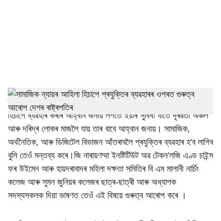
c
i
a
l
s
h
ৰাষ্ট্ৰপতি দ্ৰৌপদী মুৰ্মুৱে বৃহস্পতিবাৰে প্ৰযুক্তিক সামাজিক ন্যায়ৰ আহিলা
হিচাপে ব্যৱহাৰ কৰাৰ আহ্বান জনায় লগতে ইয়াৰ সুবিধা যাতে দূৰৱৰ্তী অঞ্চল
a
আৰু দৰিদ্ৰ লোকৰ মাজলৈ যায় তাৰ বাবে আহ্বান জনায়। সামাজিক,
r
অৰ্থনৈতিক, আৰু ডিজিটেল বিভাজন আঁতৰাবলৈ প্ৰযুক্তিৰ ব্যৱহাৰ হ'ব লাগিব
বুলি তেওঁ মন্তব্য কৰে।জি নাৰায়ণম্মা ইনষ্টিটিউট অৱ টেকন'লজি এণ্ড চাইন্স
e
ফৰ উইমেন আৰু হায়দৰাবাদৰ মহিলা দক্ষতা সমিতিৰ বি এম মালানী নাৰ্চিং
কলেজ আৰু সুমন জুনিয়ৰ কলেজৰ ছাত্ৰ-ছাত্ৰী আৰু অধ্যাপক
সদস্যসকলক দিয়া ভাষণত তেওঁ এই বিষয়ে গুৰুত্ব আৰোপ কৰে ।