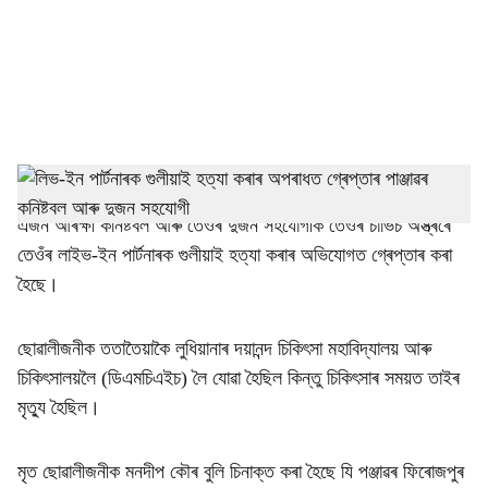
i
a
l
s
h
লুধিয়ানাঃ লুধিয়ানাৰ ঘুমাৰ মণ্ডিৰ নিউ প্ৰেম নগৰৰ এটা ভাড়াঘৰত পঞ্জাৱৰ
এজন আৰক্ষী কনিষ্টবল আৰু তেওঁৰ দুজন সহযোগীক তেওঁৰ চাৰ্ভিচ অস্ত্ৰৰে
a
তেওঁৰ লাইভ-ইন পাৰ্টনাৰক গুলীয়াই হত্যা কৰাৰ অভিযোগত গ্ৰেপ্তাৰ কৰা
r
হৈছে।
e
ছোৱালীজনীক ততাতৈয়াকৈ লুধিয়ানাৰ দয়ানন্দ চিকিৎসা মহাবিদ্যালয় আৰু
চিকিৎসালয়লৈ (ডিএমচিএইচ) লৈ যোৱা হৈছিল কিন্তু চিকিৎসাৰ সময়ত তাইৰ
মৃত্যু হৈছিল।
মৃত ছোৱালীজনীক মনদীপ কৌৰ বুলি চিনাক্ত কৰা হৈছে যি পঞ্জাৱৰ ফিৰোজপুৰ