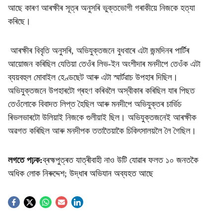
আছে কাৰণ আৰক্ষীৰ সূত্ৰ অনুসৰি ভুক্তভোগী গৰাকীয়ে নিজকে হত্যা
কৰিছে।
আৰক্ষীৰ বিবৃতি অনুসৰি, অভিযুক্তজনে বুধবাৰে এটা জন্মদিনৰ পাৰ্টিৰ
আয়োজন কৰিছিল যেতিয়া তেওঁৰ লিভ-ইন অংশীদাৰ মনদীপে তেওঁক এটা
ব্যয়বহুল মোবাইল হেণ্ডছেট আৰু এটা স্মাৰ্টৱাচ উপহাৰ দিছিল।
অভিযুক্তজনে উপহাৰটো গ্ৰহণ কৰিবলৈ অস্বীকাৰ কৰিছিল যাৰ পিছত
তেওঁলোকে বিবাদত লিপ্ত হৈছিল আৰু মনদীপে অভিযুক্তৰ চাৰ্ভিচ
ৰিভলভাৰটো উলিয়াই নিজকে গুলীয়াই ছিল। অভিযুক্তজনেই আৰক্ষীক
অৱগত কৰিছিল আৰু মনদীপক ততাতৈয়াকৈ চিকিৎসালয়লৈ লৈ গৈছিল।
লগতে পঢ়ক:
ব্ৰহ্মপুত্ৰত যাত্ৰীবাহী নাও উটি যোৱাৰ ফলত ১০ জনতকৈ
অধিক লোক নিৰুদ্দেশ; উদ্ধাৰ অভিযান অব্যহত আছে