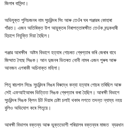
জিলাৰ বাসিন্দা।
অভিযুক্ত পুলিচজনৰ নাম সুচৱিন্দৰ সিং আৰু তেওঁৰ ঘৰ পঞ্জাৱৰ কোহাৰা
গাঁৱত। এজন অতিৰিক্ত উপ আয়ুক্তৰ নিৰাপত্তাৰক্ষীত তেওঁক বন্দুকধাৰী
হিচাপে নিযুক্তি দিয়া হৈছিল।
পঞ্জাৱ আৰক্ষীৰ অষ্টম বিভাগে হত্যাৰ গোচৰত গ্ৰেপ্তাৰ কৰি জেৰাৰ বাবে
জিম্মাত লৈছে সিঙক। আন দুজনৰ ভিতৰত নোনী নামৰ এজন পুৰুষ আৰু
আনজন এগৰাকী অচিনাক্ত মহিলা।
পিতৃ ৰাচপাল সিঙে সুচৱিন্দৰ সিঙৰ বিৰুদ্ধে কন্যা হত্যাৰ গোচৰ তৰিছিল আৰু
সেই এফআইআৰৰ ভিত্তিত সিঙক গ্ৰেপ্তাৰ কৰা হৈছিল। আৰক্ষী বিভাগে
সুচৱিন্দৰ সিঙক ক্লিন চিট দিয়াৰ চেষ্টা চলাই থকাৰ লগতে তদন্ত ন্যায্য নহয়
বুলিও অভিযোগ কৰে পিতৃয়ে।
আৰক্ষী বিভাগৰ বক্তব্য আৰু ভুক্তভোগী পৰিয়ালৰ বক্তব্যৰ মাজত ব্যৱধান