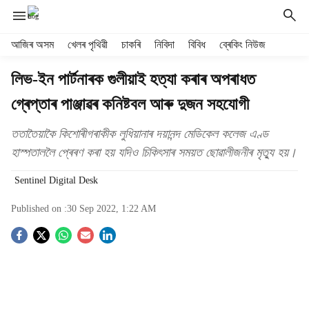
H
আজিৰ অসম
খেলৰ পৃথিৱী
চাকৰি
নিবিদা
বিবিধ
ব্ৰেকিং নিউজ
e
a
লিভ-ইন পাৰ্টনাৰক গুলীয়াই হত্যা কৰাৰ অপৰাধত
d
গ্ৰেপ্তাৰ পাঞ্জাৱৰ কনিষ্টবল আৰু দুজন সহযোগী
e
r
m
ততাতৈয়াকৈ কিশোৰীগৰাকীক লুধিয়ানাৰ দয়ানন্দ মেডিকেল কলেজ এণ্ড
e
হাস্পতাললৈ প্ৰেৰণ কৰা হয় যদিও চিকিৎসাৰ সময়ত ছোৱালীজনীৰ মৃত্যু হয়।
n
u
Sentinel Digital Desk
i
t
Published on :
30 Sep 2022, 1:22 AM
e
S
m
s
o
c