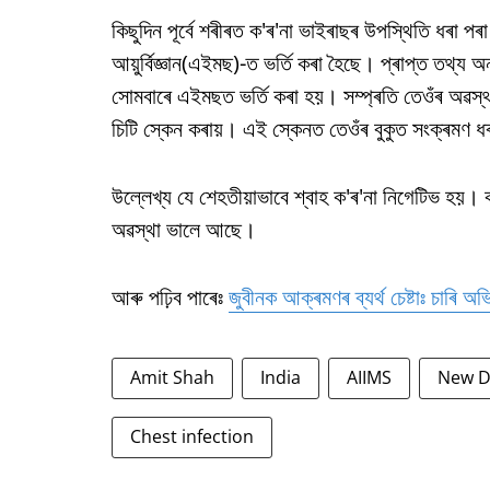
কিছুদিন পূৰ্বে শৰীৰত ক'ৰ'না ভাইৰাছৰ উপস্থিতি ধৰা পৰা ক
আয়ুৰ্বিজ্ঞান(এইমছ)-ত ভৰ্তি কৰা হৈছে। প্ৰাপ্ত তথ্য অনুস
সোমবাৰে এইমছত ভৰ্তি কৰা হয়। সম্প্ৰতি তেওঁৰ অৱস্থ
চিটি স্কেন কৰায়। এই স্কেনত তেওঁৰ বুকুত সংক্ৰমণ ধ
উল্লেখ্য যে শেহতীয়াভাবে শ্বাহ ক'ৰ'না নিগেটিভ হয়।
অৱস্থা ভালে আছে।
আৰু পঢ়িব পাৰেঃ
জুবীনক আক্ৰমণৰ ব্যৰ্থ চেষ্টাঃ চাৰি
Amit Shah
India
AIIMS
New D
Chest infection