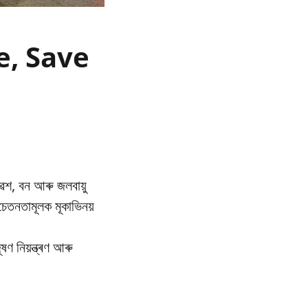
re, Save
েশ, বন আৰু জলবায়ু
তনতামূলক মূকাভিনয়
ণ নিয়ন্ত্ৰণ আৰু