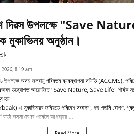
ৱেশ দিৱস উপলক্ষে "Save Natu
ক মুকাভিনয় অনুষ্ঠান।
esk
n 2026, 8:19 am
৬ উপলক্ষে অসম জলবায়ু পৰিৱর্তন ব্যৱস্থাপনা সমিতি (ACCMS), পৰিৱ
 চৰকাৰৰ উদ্যোগত আয়োজিত "Save Nature, Save Life" শীৰ্ষক সচে
্ন হয়।
baak)-এ মূকাভিনয়ৰ জৰিয়তে পৰিৱেশ সংৰক্ষণ, গছ-গছনি ৰোপণ, প্ৰদূষ
পূৰ্ণ বাৰ্তা জনসাধাৰণৰ ওচৰলৈ আগবঢ়ায় ...
Read More