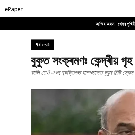
ePaper
আজিৰ অসম
খেলৰ পৃথিৱ
শীৰ্ষ বাতৰি
বুকুত সংক্ৰমণঃ কেন্দ্ৰীয় গৃহ
কালি তেওঁ এখন ব্যক্তিগত হাস্পতালত বুকুৰ চিটি স্ক