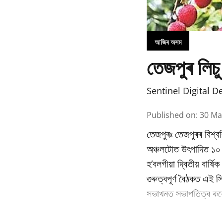
আজিৰ অসম
তেজপুৰ লিচু
Sentinel Digital D
Published on
:
30 Ma
তেজপুৰঃ তেজপুৰৰ বিশ্বব
অঞ্চলটোত উৎপাদিত ১০ বি
হ’বলগীয়া দ্বিতীয় বাৰ্
গুৰুত্বপূৰ্ণ বৈঠকত এই স
সভাখনত সভাপতিত্ব কৰে