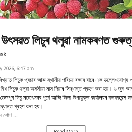
 উৎসৱত লিচুৰ থলুৱা নামকৰণত গুৰুত
esk
y 2026, 6:47 am
িখ্যাত লিচুক প্ৰচাৰ আৰু স্থানীয় পৰিচয় ৰক্ষাৰ বাবে এক উল্লেখযোগ্য প
ধ লিচুক থলুৱা অসমীয়া নাম দিয়াৰ সিদ্ধান্ত গ্ৰহণ কৰা হয়। ৬ জুন আৰ
ষিক তেজপুৰ লিচু মহোৎসৱৰ পূৰ্বে আজি জিলা উপায়ুক্ত কাৰ্যালয়ৰ কনফাৰেন্স 
িদ্ধান্ত গ্ৰহণ কৰা হয়।
 শোণ ...
Read More