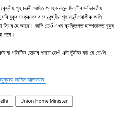
েন্দ্ৰীয় গৃহ মন্ত্ৰী অমিত শ্বাহক নতুন দিল্লীৰ সৰ্বভাৰতীয়
ৰি বুকুৰ সংক্ৰমণৰ বাবে কেন্দ্ৰীয় গৃহ মন্ত্ৰীগৰাকীক কালি
া স্থিৰ হৈ আছে। কালি তেওঁ এখন ব্যক্তিগত হাস্পতালত বুকুৰ
ৰা পৰে।
 ক'ৰ'না পজিটিভ হোৱাৰ পাছত তেওঁ এটা টুইটত কয় যে তেওঁৰ
 অভিযুক্তক জামিন আদালতৰ
elhi
Union Home Minister