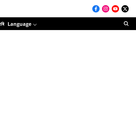
তৰি
Language