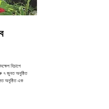
্ব
দক্ষেপ হিচাপে
ু ৭ জুনত অনুষ্ঠিত
হলত অনুষ্ঠিত এক