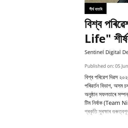
শীৰ্ষ বাতৰি
বিশ্ব পৰি
Life" শীৰ্ষ
Sentinel Digital D
Published on
:
05 Ju
বিশ্ব পৰিৱেশ দিৱস ২০২
পৰিৱর্তন বিভাগ, অসম
অনুষ্ঠান সফলতাৰে সম্পন
টিম নিৰ্বাক (Team Nir
প্ৰকৃতি সুৰক্ষাৰ গুৰুত্ব