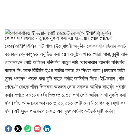
a
l
s
h
কোকৰাঝাৰ জিলা
ত নতুনকৈ মুকলি কৰা হয়
ইণ্ডিয়ান পোষ্ট পেমেণ্ট
বেংক(আইপিপিবি)
ৰ এটি শাখা।উদ্ধোধনী অনুষ্ঠান কোকৰাঝাৰ জিলাৰ কমাৰ্চ
a
কলেজৰ প্ৰেক্ষাগৃহত অনুষ্ঠিত কৰা হয়।অনুষ্ঠান খনত গোৱালপাৰা,ধুবুৰী আৰু
r
কোকৰাঝাৰ পোষ্ট অফিচৰ পৰিদৰ্শক ৰাতুল শৰ্মা,কোকৰাঝাৰ আৰক্ষী পৰিদৰ্শক
ৰাজেন সিং আৰু
বিটিচি
ৰ ইএম ৰাজীৱ ব্ৰহ্মা উপস্থিত থাকে।চৰকাৰে অতি
e
সুন্দৰ পদক্ষেপ গ্ৰহন কৰা বুলি ৰাতুল শৰ্মাই জানিবলৈ দিয়ে।ইণ্ডিয়ান পোষ্ট
পেমেণ্ট বেংকে গাঁৱৰ ভিতৰুৱা অঞ্চলৰ লোক সকলক আৰ্থিক সাহাৰ্য্য প্ৰদান
কৰাৰ লগতে ২০১৮ৰ বৰ্ষৰ ভিতৰত ১.৫৫ লাখ পোষ্ট অফিচ শাখা মুকলি কৰা
হ'ব।গাঁও আৰু চহৰ অঞ্চলত ৩,০০,০০০ পোষ্ট মেন নিয়োগৰ ব্যৱস্থা কৰা
হ'ব।এই সুন্দৰ পদক্ষেপে দেশত এক বৃহৎ বেংকিং নেটৱৰ্ক সৃষ্টি কৰিব।