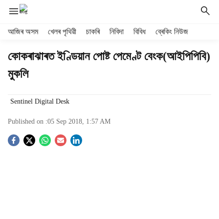
H
আজিৰ অসম
খেলৰ পৃথিৱী
চাকৰি
নিবিদা
বিবিধ
ব্ৰেকিং নিউজ
e
a
কোকৰাঝাৰত ইণ্ডিয়ান পোষ্ট পেমেণ্ট বেংক(আইপিপিবি)
d
মুকলি
e
r
m
Sentinel Digital Desk
e
n
Published on :
05 Sep 2018, 1:57 AM
u
i
S
t
e
o
m
s
c
i