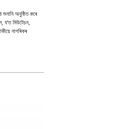
া শুনানি অনুষ্ঠিত কৰে
ল, য’ত মিউটেচন,
াকীয়ে নাগৰিকৰ