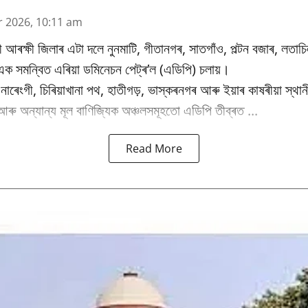
r 2026, 10:11 am
াটী আৰক্ষী জিলাৰ এটা দলে নুনমাটি, গীতানগৰ, সাতগাঁও, পল্টন বজাৰ, লতাচিল, 
ক সমন্বিত এৰিয়া ডমিনেচন পেট্ৰ’ল (এডিপি) চলায়।
াৰেংগী, চিৰিয়াখানা পথ, হাতীগড়, ভাস্কৰনগৰ আৰু ইয়াৰ কাষৰীয়া স্থান
আৰু অন্যান্য মূল বাণিজ্যিক অঞ্চলসমূহতো এডিপি তীব্ৰত ...
Read More