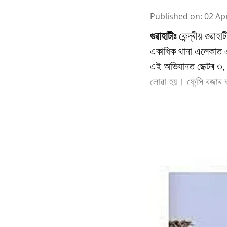
Published on
:
02 Ap
গুৱাহাটীঃ
কেন্দ্ৰীয় গুৱাহ
একাধিক থানা এলেকাত এ
এই অভিযানত ছেক্টৰ ৩, ন
লোৱা হয়। ফেন্সি বজাৰ 