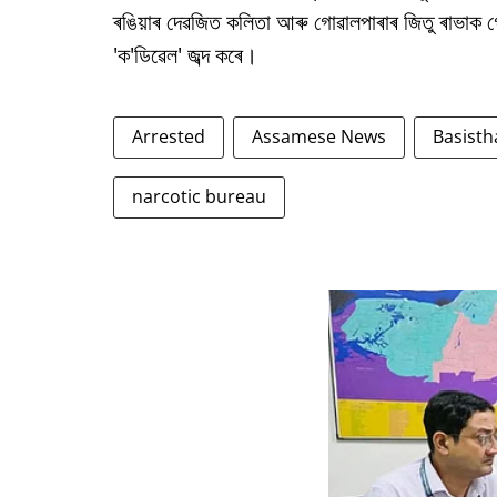
ৰঙিয়াৰ দেৱজিত কলিতা আৰু গোৱালপাৰাৰ জিতু ৰাভাক গ
'ক'ডিৱেল' জব্দ কৰে।
Arrested
Assamese News
Basisth
narcotic bureau