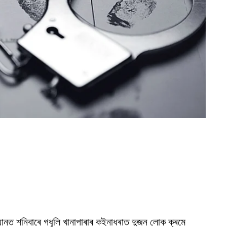
িযানত শনিবাৰে গধূলি খানাপাৰাৰ কইনাধৰাত দুজন লোক ক্ৰমে