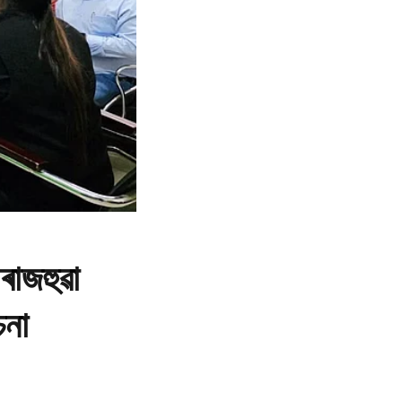
ৰাজহুৱা
চনা