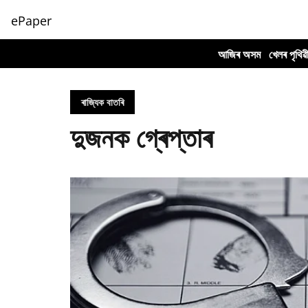
ePaper
আজিৰ অসম
খেলৰ পৃথিৱ
ৰাজ্যিক বাতৰি
দুজনক গ্ৰেপ্তাৰ