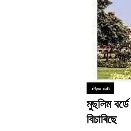
ৰাজ্যিক বাতৰি
মুছলিম বৰ্ড
বিচাৰিছে