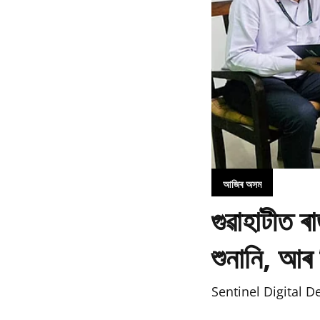
আজিৰ অসম
গুৱাহাটীত ৰ
শুনানি, আৰ 
Sentinel Digital D