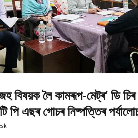
াজহ বিষয়ক লৈ কামৰূপ-মেট্ৰ’ ডি চিৰ 
টি পি এছৰ গোচৰ নিষ্পত্তিৰ পৰ্যালো
esk