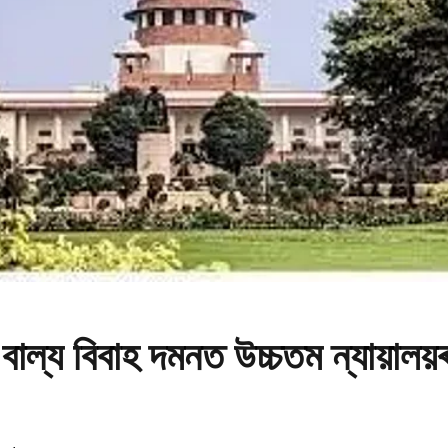
ে বাল্য বিবাহ দমনত উচ্চতম ন্যায়ালয়