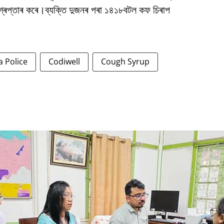
্ৰেপ্তাৰ কৰে।ব্যক্তি দুজনৰ পৰা ১৪১৮বটল কফ চিৰাপ
a Police
Codiwell
Cough Syrup