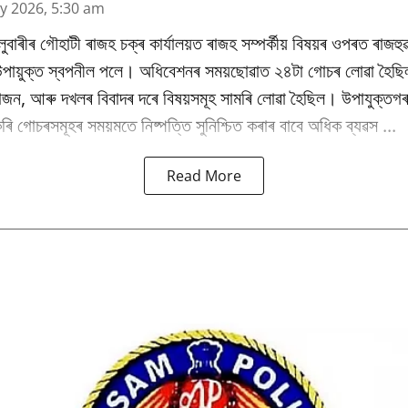
y 2026, 5:30 am
উলুবাৰীৰ গৌহাটী ৰাজহ চক্ৰ কাৰ্যালয়ত ৰাজহ সম্পৰ্কীয় বিষয়ৰ ওপৰত ৰাজহুৱ
 উপায়ুক্ত স্বপনীল পলে। অধিবেশনৰ সময়ছোৱাত ২৪টা গোচৰ লোৱা হৈছি
ভাজন, আৰু দখলৰ বিবাদৰ দৰে বিষয়সমূহ সামৰি লোৱা হৈছিল। উপাযুক্তগৰ
ি গোচৰসমূহৰ সময়মতে নিষ্পত্তি সুনিশ্চিত কৰাৰ বাবে অধিক ব্যৱস ...
Read More