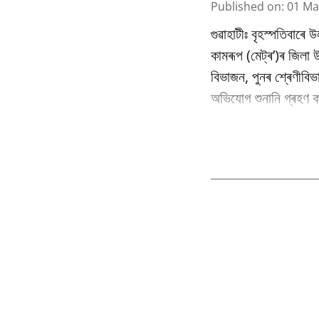
Published on
:
01 Ma
গুৱাহাটীঃ বৃহস্পতিবাৰে 
কামৰূপ (মেট্ৰ’)ৰ জিলা
বিভাজন, পুনৰ শ্ৰেণীবি
অভিযোগ শুনানি গ্ৰহণ কৰ