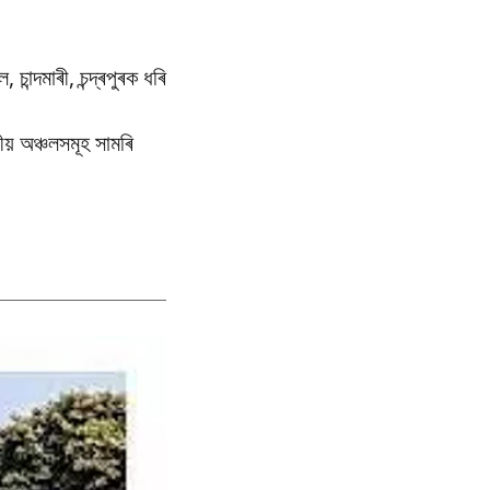
চান্দমাৰী, চন্দ্ৰপুৰক ধৰি
ীয় অঞ্চলসমূহ সামৰি