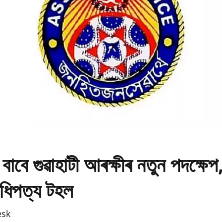
 বাবে গুৱাহাটী আৰক্ষীৰ নতুন পদক্ষেপ
িপত্য টহল
esk