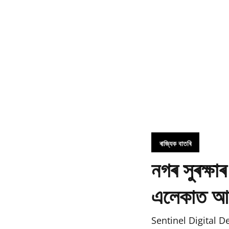
ৰাজ্যিক বাতৰি
নগৰ সুৰক্ষাৰ
এলেকাত আধ
Sentinel Digital D