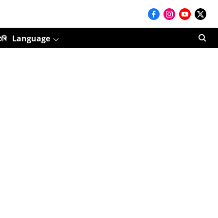
তৰি
Language