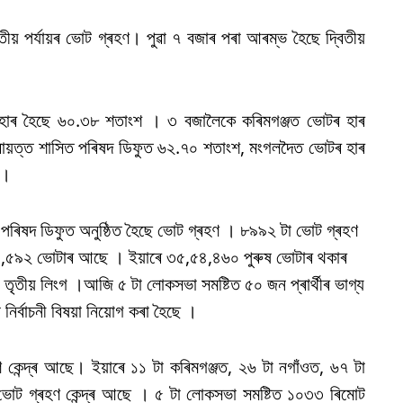
িতীয় পৰ্যায়ৰ ভোট গ্ৰহণ। পুৱা ৭ বজাৰ পৰা আৰম্ভ হৈছে দ্বিতীয়
হাৰ হৈছে ৬০.৩৮ শতাংশ । ৩ বজালৈকে কৰিমগঞ্জত ভোটৰ হাৰ
ায়ত্ত শাসিত পৰিষদ ডিফুত ৬২.৭০ শতাংশ, মংগলদৈত ভোটৰ হাৰ
 ।
ত পৰিষদ ডিফুত অনুষ্ঠিত হৈছে ভোট গ্ৰহণ । ৮৯৯২ টা ভোট গ্ৰহণ
৬৯,১০,৫৯২ ভোটাৰ আছে । ইয়াৰে ৩৫,৫৪,৪৬০ পুৰুষ ভোটাৰ থকাৰ
ৃতীয় লিংগ ।আজি ৫ টা লোকসভা সমষ্টিত ৫০ জন প্ৰাৰ্থীৰ ভাগ্য
 নিৰ্বাচনী বিষয়া নিয়োগ কৰা হৈছে ।
ৰহণ কেন্দ্ৰ আছে। ইয়াৰে ১১ টা কৰিমগঞ্জত, ২৬ টা নগাঁওত, ৬৭ টা
োট গ্ৰহণ কেন্দ্ৰ আছে । ৫ টা লোকসভা সমষ্টিত ১০৩৩ ৰিমোট