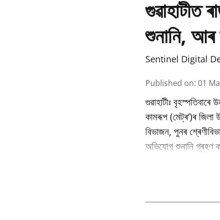
গুৱাহাটীত ৰ
শুনানি, আৰ 
Sentinel Digital D
Published on
:
01 Ma
গুৱাহাটীঃ বৃহস্পতিবাৰে 
কামৰূপ (মেট্ৰ’)ৰ জিলা
বিভাজন, পুনৰ শ্ৰেণীবি
অভিযোগ শুনানি গ্ৰহণ কৰ