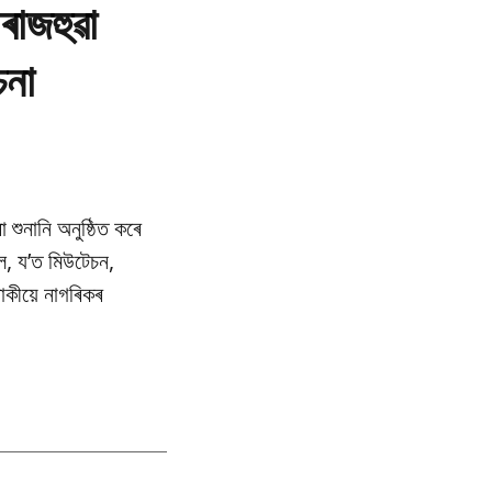
ৰাজহুৱা
চনা
া শুনানি অনুষ্ঠিত কৰে
ল, য’ত মিউটেচন,
াকীয়ে নাগৰিকৰ