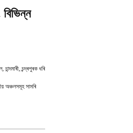
, বিভিন্ন
চান্দমাৰী, চন্দ্ৰপুৰক ধৰি
ীয় অঞ্চলসমূহ সামৰি