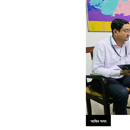
আজিৰ অসম