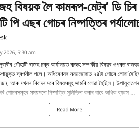
াজহ বিষয়ক লৈ কামৰূপ-মেট্ৰ’ ডি চিৰ 
টি পি এছৰ গোচৰ নিষ্পত্তিৰ পৰ্যালো
esk
y 2026, 5:30 am
উলুবাৰীৰ গৌহাটী ৰাজহ চক্ৰ কাৰ্যালয়ত ৰাজহ সম্পৰ্কীয় বিষয়ৰ ওপৰত ৰাজহুৱ
 উপায়ুক্ত স্বপনীল পলে। অধিবেশনৰ সময়ছোৱাত ২৪টা গোচৰ লোৱা হৈছি
ভাজন, আৰু দখলৰ বিবাদৰ দৰে বিষয়সমূহ সামৰি লোৱা হৈছিল। উপাযুক্তগৰ
ি গোচৰসমূহৰ সময়মতে নিষ্পত্তি সুনিশ্চিত কৰাৰ বাবে অধিক ব্যৱস ...
Read More