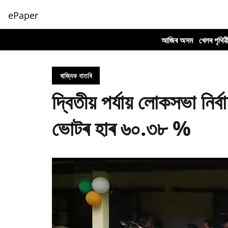
ePaper
আজিৰ অসম
খেলৰ পৃথিৱ
ৰাজ্যিক বাতৰি
দ্বিতীয় পৰ্যায় লোকসভা নিৰ
ভোটৰ হাৰ ৬০.৩৮ %