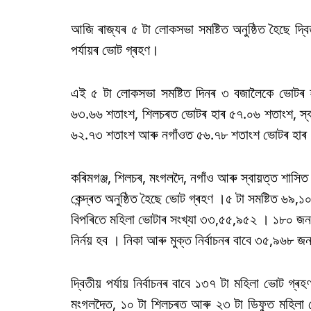
আজি ৰাজ্যৰ ৫ টা লোকসভা সমষ্টিত অনুষ্ঠিত হৈছে দ্ব
পৰ্যায়ৰ ভোট গ্ৰহণ।
এই ৫ টা লোকসভা সমষ্টিত দিনৰ ৩ বজালৈকে ভোটৰ 
৬৩.৬৬ শতাংশ, শিলচৰত ভোটৰ হাৰ ৫৭.০৬ শতাংশ, স্ব
৬২.৭৩ শতাংশ আৰু নগাঁওত ৫৬.৭৮ শতাংশ ভোটৰ হাৰ
কৰিমগঞ্জ, শিলচৰ, মংগলদৈ, নগাঁও আৰু স্বায়ত্ত শাসি
কেন্দ্ৰত অনুষ্ঠিত হৈছে ভোট গ্ৰহণ ।৫ টা সমষ্টিত 
বিপৰিতে মহিলা ভোটাৰ সংখ্যা ৩৩,৫৫,৯৫২ । ১৮০ জন ত
নিৰ্নয় হব । নিকা আৰু মুক্ত নিৰ্বাচনৰ বাবে ৩৫,৯৬৮ জন
দ্বিতীয় পৰ্যায় নিৰ্বাচনৰ বাবে ১৩৭ টা মহিলা ভোট গ্
মংগলদৈত, ১০ টা শিলচৰত আৰু ২৩ টা ডিফুত মহিলা ভ