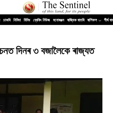
ী
চাকৰি
নিবিদা
বিবিধ
ব্ৰেকিং নিউজ
মনোৰঞ্জন
ৰাজ্যিক বাতৰি
ৰাশিফল
শীৰ্ষ বা
্বাচনত দিনৰ ৩ বজালৈকে ৰাজ্যত