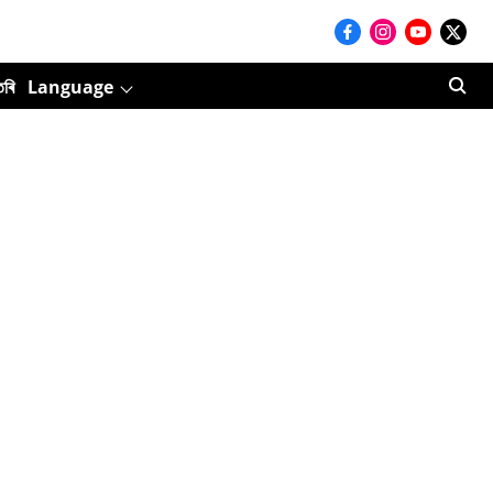
তৰি
Language