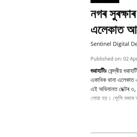
নগৰ সুৰক্ষাৰ
এলেকাত আধ
Sentinel Digital D
Published on
:
02 Ap
গুৱাহাটীঃ
কেন্দ্ৰীয় গুৱাহ
একাধিক থানা এলেকাত এ
এই অভিযানত ছেক্টৰ ৩, ন
লোৱা হয়। ফেন্সি বজাৰ 