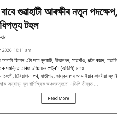
 বাবে গুৱাহাটী আৰক্ষীৰ নতুন পদক্ষেপ
িপত্য টহল
esk
r 2026, 10:11 am
াটী আৰক্ষী জিলাৰ এটা দলে নুনমাটি, গীতানগৰ, সাতগাঁও, পল্টন বজাৰ, লতাচিল, 
ক সমন্বিত এৰিয়া ডমিনেচন পেট্ৰ’ল (এডিপি) চলায়।
াৰেংগী, চিৰিয়াখানা পথ, হাতীগড়, ভাস্কৰনগৰ আৰু ইয়াৰ কাষৰীয়া স্থান
আৰু অন্যান্য মূল বাণিজ্যিক অঞ্চলসমূহতো এডিপি তীব্ৰত ...
Read More