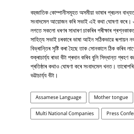
বহুজাতিক কোম্পানীসমূহত অসমীয়া ভাষাৰ প্ৰচলন বাধ
সংবাদমেল আয়োজন কৰি সভাই এই কথা ঘোষণা কৰে। এই 
লগতে সকলো ধৰণৰ সাধাৰণ চাকৰিৰ পৰীক্ষাৰ প্ৰশ্নকাক
সাহিত্য সভাই চৰকাৰে ভাষা আইন সঠিকভাৱে ৰূপায়ন নক
বিভ্ৰান্তিৰ সৃষ্টি কৰা হৈছে তাক সোনকালে ঠিক কৰিব 
শুক্ৰাচাৰ্য্য ৰাভা বঁটা প্ৰদান কৰিব বুলি সিদ্ধান্ত গ
প্ৰতিষ্ঠাৰ কথাও ঘোষণা কৰে সংবাদমেল খনত। তাৰোপৰ
ভট্টাচাৰ্য্য বঁটা।
Assamese Language
Mother tongue
Multi National Companies
Press Confe