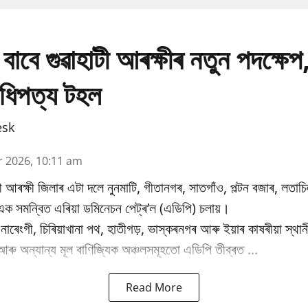
 বাবে গুৱাহাটী আৰক্ষীৰ নতুন পদক্ষেপ
িপত্য টহল
esk
r 2026, 10:11 am
াটী আৰক্ষী জিলাৰ এটা দলে নুনমাটি, গীতানগৰ, সাতগাঁও, পল্টন বজাৰ, লতাচিল, 
ক সমন্বিত এৰিয়া ডমিনেচন পেট্ৰ’ল (এডিপি) চলায়।
াৰেংগী, চিৰিয়াখানা পথ, হাতীগড়, ভাস্কৰনগৰ আৰু ইয়াৰ কাষৰীয়া স্থান
আৰু অন্যান্য মূল বাণিজ্যিক অঞ্চলসমূহতো এডিপি তীব্ৰত ...
Read More