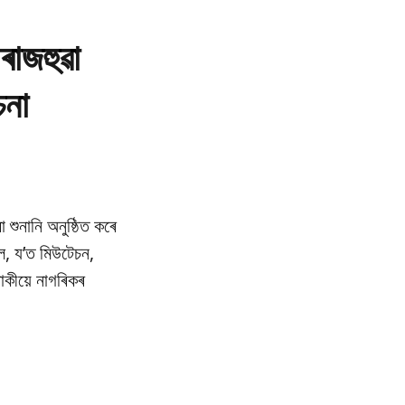
ৰাজহুৱা
চনা
া শুনানি অনুষ্ঠিত কৰে
ল, য’ত মিউটেচন,
াকীয়ে নাগৰিকৰ