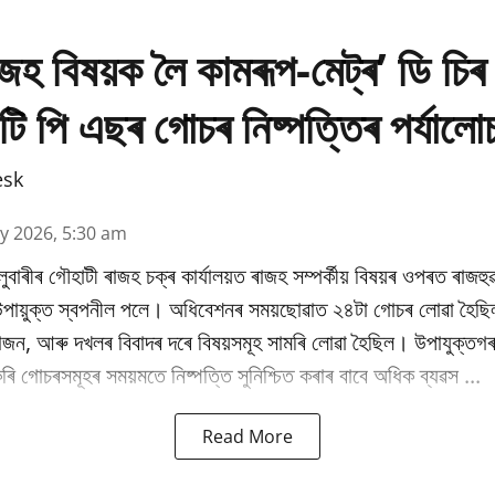
াজহ বিষয়ক লৈ কামৰূপ-মেট্ৰ’ ডি চিৰ 
টি পি এছৰ গোচৰ নিষ্পত্তিৰ পৰ্যালো
esk
y 2026, 5:30 am
উলুবাৰীৰ গৌহাটী ৰাজহ চক্ৰ কাৰ্যালয়ত ৰাজহ সম্পৰ্কীয় বিষয়ৰ ওপৰত ৰাজহুৱ
 উপায়ুক্ত স্বপনীল পলে। অধিবেশনৰ সময়ছোৱাত ২৪টা গোচৰ লোৱা হৈছি
ভাজন, আৰু দখলৰ বিবাদৰ দৰে বিষয়সমূহ সামৰি লোৱা হৈছিল। উপাযুক্তগৰ
ি গোচৰসমূহৰ সময়মতে নিষ্পত্তি সুনিশ্চিত কৰাৰ বাবে অধিক ব্যৱস ...
Read More