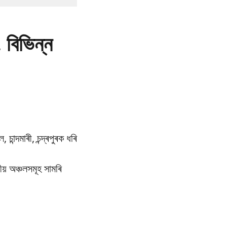
, বিভিন্ন
চান্দমাৰী, চন্দ্ৰপুৰক ধৰি
ীয় অঞ্চলসমূহ সামৰি