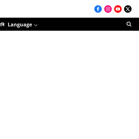
তৰি
Language