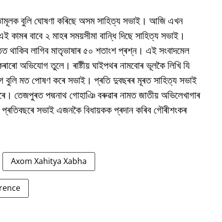
্যতামূলক বুলি ঘোষণা কৰিছে অসম সাহিত্য সভাই। আজি এখন
কামৰ বাবে ২ মাহৰ সময়সীমা বান্ধি দিছে সাহিত্য সভাই।
তত থাকিব লাগিব মাতৃভাষাৰ ৫০ শতাংশ প্ৰশ্ন। এই সংবাদমেল
ৰাৰো অভিযোগ তুলে। ৰাষ্টীয় ঘাইপথৰ নামবোৰ ভূলকৈ লিখি যি
লাগে বুলি মত পোষণ কৰে সভাই। প্ৰতি দুবছৰৰ মূৰত সাহিত্য সভাই
্ৰহণ কৰে। তেজপুৰত পদ্মনাথ গোহাঞি বৰুৱাৰ নামত জাতীয় অভিলেখাগাৰ
ি প্ৰতিবছৰে সভাই এজনকৈ বিধায়কক প্ৰদান কৰিব গৌৰীশংকৰ
Axom Xahitya Xabha
rence