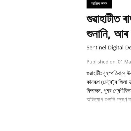
আজিৰ অসম
গুৱাহাটীত ৰ
শুনানি, আৰ 
Sentinel Digital D
Published on
:
01 Ma
গুৱাহাটীঃ বৃহস্পতিবাৰে 
কামৰূপ (মেট্ৰ’)ৰ জিলা
বিভাজন, পুনৰ শ্ৰেণীবি
অভিযোগ শুনানি গ্ৰহণ কৰ