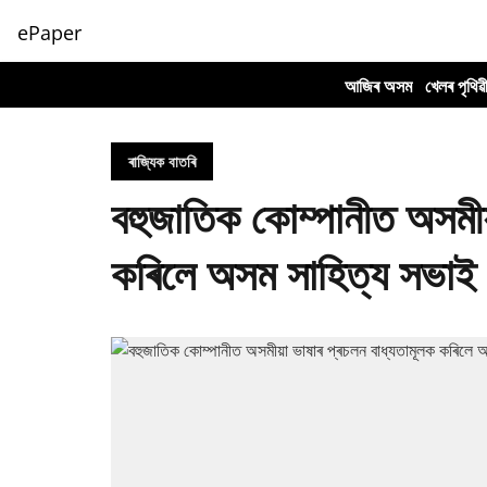
ePaper
আজিৰ অসম
খেলৰ পৃথিৱ
ৰাজ্যিক বাতৰি
বহুজাতিক কোম্পানীত অসমীয়
কৰিলে অসম সাহিত্য সভাই