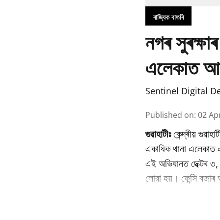
ৰাজ্যিক বাতৰি
নগৰ সুৰক্ষাৰ
এলেকাত আধ
Sentinel Digital D
Published on
:
02 Ap
গুৱাহাটীঃ
কেন্দ্ৰীয় গুৱাহ
একাধিক থানা এলেকাত এ
এই অভিযানত ছেক্টৰ ৩, ন
লোৱা হয়। ফেন্সি বজাৰ 