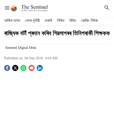
H
আজিৰ অসম
খেলৰ পৃথিৱী
চাকৰি
নিবিদা
বিবিধ
ব্ৰেকিং নিউজ
e
a
ৰাজ্যিক বটাঁ প্ৰদান কৰিব শিৱসাগৰৰ তিনিগৰাকী শিক্ষকক
d
e
r
Sentinel Digital Desk
m
Published on :
04 Sep 2018, 4:04 AM
e
n
S
u
i
o
t
e
c
m
s
i
a