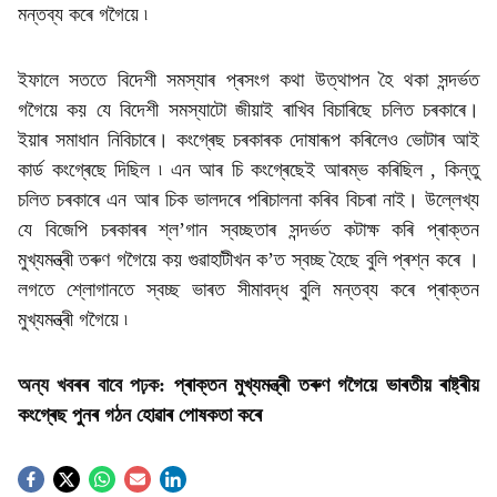
মন্তব্য কৰে গগৈয়ে ৷
ইফালে সততে বিদেশী সমস্যাৰ প্ৰসংগ কথা উত্থাপন হৈ থকা সন্দৰ্ভত
গগৈয়ে কয় যে বিদেশী সমস্যাটো জীয়াই ৰাখিব বিচাৰিছে চলিত চৰকাৰে।
ইয়াৰ সমাধান নিবিচাৰে। কংগ্ৰেছ চৰকাৰক দোষাৰূপ কৰিলেও ভোটাৰ আই
কাৰ্ড কংগ্ৰেছে দিছিল ৷ এন আৰ চি কংগ্ৰেছেই আৰম্ভ কৰিছিল , কিন্তু
চলিত চৰকাৰে এন আৰ চিক ভালদৰে পৰিচালনা কৰিব বিচৰা নাই। উল্লেখ্য
যে বিজেপি চৰকাৰৰ শ্ল’গান স্বচ্ছতাৰ সন্দৰ্ভত কটাক্ষ কৰি প্ৰাক্তন
মুখ্যমন্ত্ৰী তৰুণ গগৈয়ে কয় গুৱাহাটীখন ক’ত স্বচ্ছ হৈছে বুলি প্ৰশ্ন কৰে ।
লগতে শ্লোগানতে স্বচ্ছ ভাৰত সীমাবদ্ধ বুলি মন্তব্য কৰে প্ৰাক্তন
মুখ্যমন্ত্ৰী গগৈয়ে ৷
অন্য খবৰৰ বাবে পঢ়ক:
প্ৰাক্তন মুখ্যমন্ত্ৰী তৰুণ গগৈয়ে ভাৰতীয় ৰাষ্ট্ৰীয়
কংগ্ৰেছ পুনৰ গঠন হোৱাৰ পোষকতা কৰে