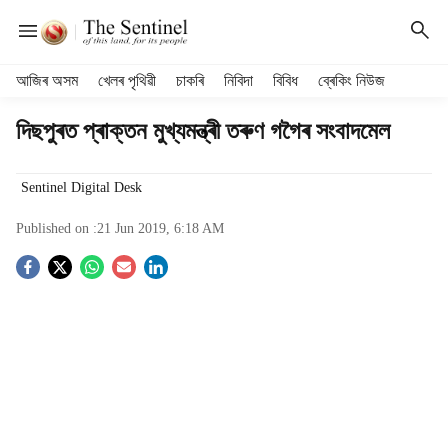
H
আজিৰ অসম
খেলৰ পৃথিৱী
চাকৰি
নিবিদা
বিবিধ
ব্ৰেকিং নিউজ
e
a
দিছপুৰত প্ৰাক্তন মুখ্যমন্ত্ৰী তৰুণ গগৈৰ সংবাদমেল
d
e
r
Sentinel Digital Desk
m
Published on :
21 Jun 2019, 6:18 AM
e
n
S
u
i
o
t
e
c
m
s
i
a