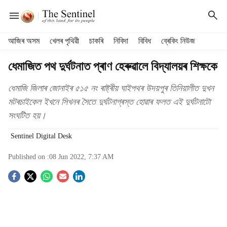
H
আজিৰ অসম
খেলৰ পৃথিৱী
চাকৰি
নিবিদা
বিবিধ
ব্ৰেকিং নিউজ
e
a
ধেমাজিত পথ দুৰ্ঘটনাত প্ৰাণ হেৰুৱালে বিদ্যালয়ৰ শিক্ষকে
d
e
ধেমাজি জিলাৰ জোনাইৰ ৫১৫ নং ৰাষ্ট্ৰীয় ঘাইপথৰ উদয়পুৰ তিনিয়ালীত দুখন
r
মটৰচাইকেল ইখনে সিখনৰ সৈতে দুৰ্ঘটনাগ্ৰস্ত হোৱাৰ ফলত এই দুৰ্ঘটনাটো
m
সংঘটিত হয়।
e
n
Sentinel Digital Desk
u
i
Published on :
08 Jun 2022, 7:37 AM
t
e
S
m
s
o
c