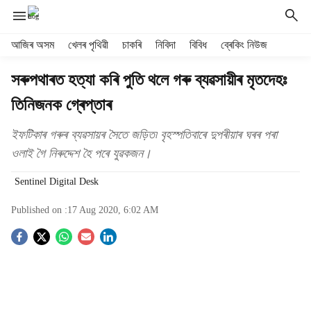
H
আজিৰ অসম
খেলৰ পৃথিৱী
চাকৰি
নিবিদা
বিবিধ
ব্ৰেকিং নিউজ
e
a
সৰুপথাৰত হত্যা কৰি পুতি থলে গৰু ব্যৱসায়ীৰ মৃতদেহঃ
d
তিনিজনক গ্ৰেপ্তাৰ
e
r
m
ইফটিকাৰ গৰুৰ ব্যৱসায়ৰ সৈতে জড়িত৷ বৃহস্পতিবাৰে দুপৰীয়াৰ ঘৰৰ পৰা
e
ওলাই গৈ নিৰুদ্দেশ হৈ পৰে যুৱকজন।
n
u
Sentinel Digital Desk
i
t
Published on :
17 Aug 2020, 6:02 AM
e
S
m
s
o
c