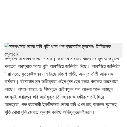
i
a
l
s
h
সৰুপথাৰৰ এজন গৰু ব্যৱসায়ীক হত্যা কৰিলে এটা দলে। দলটোৰ তিনিজন
সম্প্ৰতি আৰক্ষীৰ জালত পৰিছে। অৱশ্যে নাৰকীয় ঘটনাটোৰ মূল অভিযুক্ত
a
পলাতক অৱস্থাত আছে বুলি আৰক্ষীয়ে জানিবলৈ দিছে। আৰক্ষীয়ে জানিবলৈ
r
দিয়া মতে, ধৃতকেইজনৰ নাম হৈছে বিকাশ তাঁতী, অনন্ত তাঁতী আৰু সৰু
কৰ্মকাৰ। ঘটনাটোৰ মূল অভিযুক্ত চেইনপুৰৰ হেম বৰুৱা পলাতক অৱস্থাত
e
আছে। অসম-নগালেণ্ড সীমান্তৰ চেইনপুৰৰ পৰা আনলা আৰু আমছুৰ
সদস্যই কৰায়ত্ব কৰি অভিযুক্ত তিনিজনক আৰক্ষীক গতাই দিয়ে।
আনহাতে, গৰু ব্যৱসায়ী ইফটিকাৰক হত্যা কৰি এখন চাহ বাগানত মৃতদেহ
পুতি থোৱা বুলি জেৰাত প্ৰকাশ কৰিছে অভিযুক্তকেইজনে।