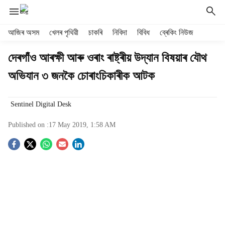
H
আজিৰ অসম
খেলৰ পৃথিৱী
চাকৰি
নিবিদা
বিবিধ
ব্ৰেকিং নিউজ
e
a
দেৰগাঁও আৰক্ষী আৰু ওৰাং ৰাষ্ট্ৰীয় উদ্যান বিষয়াৰ যৌথ
d
অভিযান ৩ জনকৈ চোৰাংচিকাৰীক আটক
e
r
m
Sentinel Digital Desk
e
n
Published on :
17 May 2019, 1:58 AM
u
i
S
t
e
o
m
s
c
i