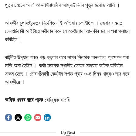
পুত্ৰ চমচেৰ আলি আৰু শিঙিমাৰীৰ আশ্ৰাউদ্দিনৰ পুত্ৰ মৰোজ আলি ।
আৰক্ষীৰ চুপাৰটেন্দেতৰ নিৰ্দেশত এই অভিযান চলাইছিল । জেৰাৰ সময়ত
চোৰাংচিকাৰী কেইটায়ে স্বীকাৰ কৰে যে তেওঁলোক আৰক্ষীৰ জালৰ পৰা পলায়ন
কৰিছিল ।
ৰাষ্ট্ৰীয় উদ্যান খনত গড় হত্যাৰ বাবে সাগৰ সিনহাক অৰুণাচল প্ৰদেশৰ পৰা
মাতি অনা হৈছিল । বাকী দুজনক স্থানীয় লোকৰ সহায়ত আটক কৰিবলৈ
সক্ষম হৈছে । চোৰাংচিকাৰী কেইটাৰ লগত প্ৰায় ৩-৪ দিনৰ খাদ্যও জব্দ কৰে
আৰক্ষীয়ে ।
অধিক খবৰৰ বাবে পঢ়ক
:
ৰাজ্যিক বাতৰি
Up Next