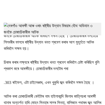
a
l
s
h
দেৰগাঁও আৰক্ষী আৰু ওৰাং ৰাষ্ট্ৰীয় উদ্যানৰ বিষয়াৰ যৌথ অভিযানত ৩
জনকৈ চোৰাংচিকাৰীক আটক কৰিবলৈ সক্ষম হৈছে । চোৰাংচিকাৰীৰ দলটোৱে
a
শিলবৰীৰ ফালৰে ৰাষ্ট্ৰীয় উদ্যান খনত প্ৰবেশ কৰাৰ আগ মুহূৰ্ততে আটক
r
কৰিবলৈ সক্ষম হয়।
e
চিকাৰ কৰাৰ লক্ষ্যৰে ৰাষ্ট্ৰীয় উদ্যান খনত প্ৰবেশ কৰিবলৈ চেষ্টা কৰিছিল বুলি
প্ৰকাশ কৰে আৰক্ষীয়ে। চোৰাংচিকাৰীৰ দলটোৰ পৰা
.303 ৰাইফল, এটা চাইলেঞ্চাৰ, এখন খুকুৰি জব্দ কৰিবলৈ সক্ষম হৈছে ।
আটক কৰা চোৰাংচিকাৰী কেইটাৰ নাম হাইলাকান্দি জিলাৰ কাত্লিচৰা আৰক্ষী
থানাৰ অন্তৰ্গত হাৰি মোহন সিনহাৰ সাগৰ সিনহা, বালিজান পথাৰৰ জব্দ আলিৰ