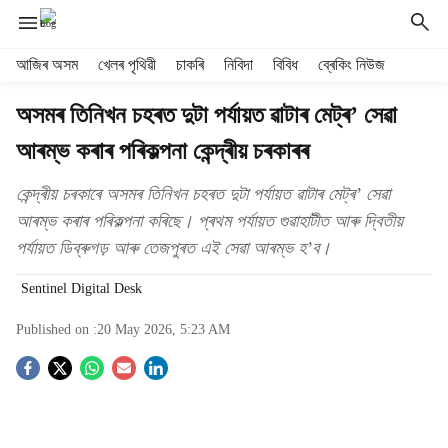
H
আজিৰ অসম
খেলৰ পৃথিৱী
চাকৰি
নিবিদা
বিবিধ
ব্ৰেকিং নিউজ
e
a
অসমৰ তিনিখন চহৰত দুটা পৰ্যায়ত ৱাটাৰ মেট্ৰ’ সেৱা
d
আৰম্ভ কৰাৰ পৰিকল্পনা কেন্দ্ৰীয় চৰকাৰৰ
e
r
m
কেন্দ্ৰীয় চৰকাৰে অসমৰ তিনিখন চহৰত দুটা পৰ্যায়ত ৱাটাৰ মেট্ৰ’ সেৱা
e
আৰম্ভ কৰাৰ পৰিকল্পনা কৰিছে। প্ৰথম পৰ্যায়ত গুৱাহাটীত আৰু দ্বিতীয়
n
পৰ্যায়ত ডিব্ৰুগড় আৰু তেজপুৰত এই সেৱা আৰম্ভ হ’ব।
u
i
Sentinel Digital Desk
t
e
Published on :
20 May 2026, 5:23 AM
m
s
S
o