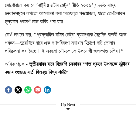
সোণোৱালে কয় যে ‘ৰাষ্ট্ৰীয় ৱাটাৰ মেট্ৰ’ নীতি ২০২৬’ সন্দৰ্ভত ৰাজ্য
চৰকাৰসমূহৰ লগতো আলোচনা কৰা অত্যন্ত প্ৰয়োজন, যাতে তেওঁলোকৰ
মূল্যবান পৰামৰ্শ লাভ কৰিব পৰা যায়।
তেওঁ লগতে কয়, “প্ৰস্তাৱিত ৱাটাৰ মেট্ৰ’ ব্যৱস্থাক দৈনন্দিন যাত্ৰী আৰু
পৰ্যটন—দুয়োটাৰে বাবে এক গণপৰিবহণ সমাধান হিচাপে গঢ়ি তোলাৰ
পৰিকল্পনা কৰা হৈছে। ই সকলো নৌ-চলাচল উপযোগী জলপথত চলিব।”
অধিক পঢ়ক -
তৃতীয়বাৰৰ বাবে বিজেপি চৰকাৰৰ শপত গ্ৰহণ উপলক্ষে ভুটানৰ
ৰজাৰ শুভেচ্ছাবাৰ্তা হিমন্ত বিশ্ব শৰ্মালৈ
Up Next