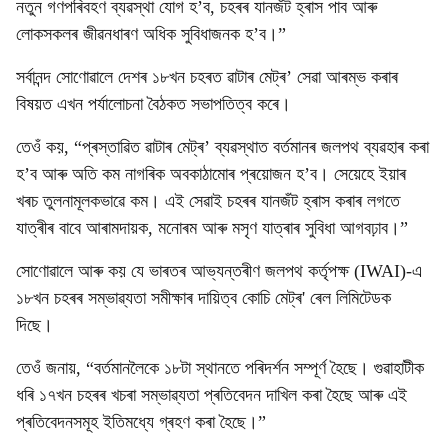
নতুন গণপৰিবহণ ব্যৱস্থা যোগ হ’ব, চহৰৰ যানজঁট হ্ৰাস পাব আৰু
লোকসকলৰ জীৱনধাৰণ অধিক সুবিধাজনক হ’ব।”
সৰ্বানন্দ সোণোৱালে দেশৰ ১৮খন চহৰত ৱাটাৰ মেট্ৰ’ সেৱা আৰম্ভ কৰাৰ
বিষয়ত এখন পৰ্যালোচনা বৈঠকত সভাপতিত্ব কৰে।
তেওঁ কয়, “প্ৰস্তাৱিত ৱাটাৰ মেট্ৰ’ ব্যৱস্থাত বৰ্তমানৰ জলপথ ব্যৱহাৰ কৰা
হ’ব আৰু অতি কম নাগৰিক অবকাঠামোৰ প্ৰয়োজন হ’ব। সেয়েহে ইয়াৰ
খৰচ তুলনামূলকভাৱে কম। এই সেৱাই চহৰৰ যানজঁট হ্ৰাস কৰাৰ লগতে
যাত্ৰীৰ বাবে আৰামদায়ক, মনোৰম আৰু মসৃণ যাত্ৰাৰ সুবিধা আগবঢ়াব।”
সোণোৱালে আৰু কয় যে ভাৰতৰ আভ্যন্তৰীণ জলপথ কৰ্তৃপক্ষ (IWAI)-এ
১৮খন চহৰৰ সম্ভাৱ্যতা সমীক্ষাৰ দায়িত্ব কোচি মেট্ৰ' ৰেল লিমিটেডক
দিছে।
তেওঁ জনায়, “বৰ্তমানলৈকে ১৮টা স্থানতে পৰিদৰ্শন সম্পূৰ্ণ হৈছে। গুৱাহাটীক
ধৰি ১৭খন চহৰৰ খচৰা সম্ভাৱ্যতা প্ৰতিবেদন দাখিল কৰা হৈছে আৰু এই
প্ৰতিবেদনসমূহ ইতিমধ্যে গ্ৰহণ কৰা হৈছে।”