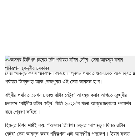
c
i
a
l
s
h
গুৱাহাটীঃ কেন্দ্ৰীয় চৰকাৰে অসমৰ তিনিখন চহৰত দুটা পৰ্যায়ত ৱাটাৰ মেট্ৰ’
সেৱা আৰম্ভ কৰাৰ পৰিকল্পনা কৰিছে। প্ৰথম পৰ্যায়ত গুৱাহাটীত আৰু দ্বিতীয়
a
পৰ্যায়ত ডিব্ৰুগড় আৰু তেজপুৰত এই সেৱা আৰম্ভ হ’ব।
r
ৰাষ্ট্ৰীয় পৰ্যায়ত ১৮খন চহৰত ৱাটাৰ মেট্ৰ’ আৰম্ভ কৰাৰ আগতে কেন্দ্ৰীয়
e
চৰকাৰে ‘ৰাষ্ট্ৰীয় ৱাটাৰ মেট্ৰ’ নীতি ২০২৬’ৰ খচৰা আন্তঃমন্ত্ৰালয় পৰামৰ্শৰ
বাবে প্ৰেৰণ কৰিছে।
হিমন্ত বিশ্ব শৰ্মাই কয়, “অসমৰ তিনিখন চহৰত আগন্তুক দিনত ৱাটাৰ
মেট্ৰ’ সেৱা আৰম্ভ কৰাৰ পৰিকল্পনা এটা আদৰণীয় পদক্ষেপ। ইয়াৰ ফলত