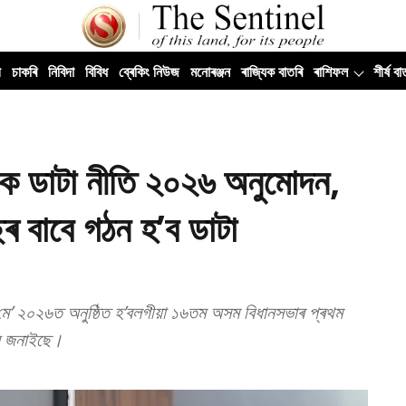
ী
চাকৰি
নিবিদা
বিবিধ
ব্ৰেকিং নিউজ
মনোৰঞ্জন
ৰাজ্যিক বাতৰি
ৰাশিফল
শীৰ্ষ বা
িক ডাটা নীতি ২০২৬ অনুমোদন,
 বাবে গঠন হ’ব ডাটা
২ মে’ ২০২৬ত অনুষ্ঠিত হ’বলগীয়া ১৬তম অসম বিধানসভাৰ প্ৰথম
ন জনাইছে।