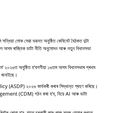
 কালি সন্ধিয়া লোক সেৱা ভৱনত অনুষ্ঠিত কেবিনেট বৈঠকত দুটা
ছিল অসম ৰাজ্যিক ডাটা নীতি অনুমোদন আৰু নতুন বিধানসভা
২ মে’ ২০২৬ত অনুষ্ঠিত হ’বলগীয়া ১৬তম অসম বিধানসভাৰ প্ৰথম
ন জনাইছে।
y (ASDP) ২০২৬ কাৰ্যকৰী কৰাৰ সিদ্ধান্ত গ্ৰহণ কৰিছে।
ement (CDM) গঠন কৰা হ’ব, যিয়ে AI আৰু ডাটা
িবলৈ কোৱা হ’ব, যাতে চৰকাৰী কাম-কাজ সহজ হোৱাৰ লগতে