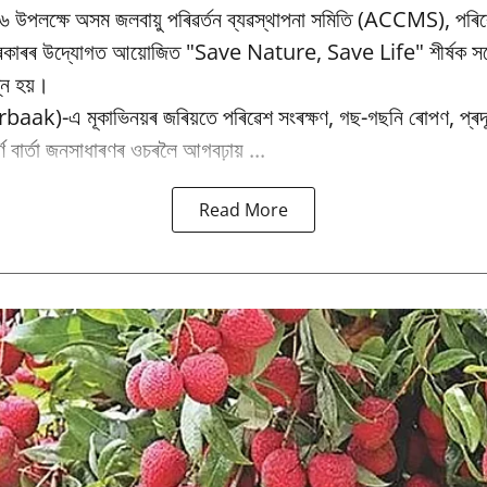
৬ উপলক্ষে অসম জলবায়ু পৰিৱর্তন ব্যৱস্থাপনা সমিতি (ACCMS), পৰিৱ
 চৰকাৰৰ উদ্যোগত আয়োজিত "Save Nature, Save Life" শীৰ্ষক সচে
্ন হয়।
baak)-এ মূকাভিনয়ৰ জৰিয়তে পৰিৱেশ সংৰক্ষণ, গছ-গছনি ৰোপণ, প্ৰদূষ
পূৰ্ণ বাৰ্তা জনসাধাৰণৰ ওচৰলৈ আগবঢ়ায় ...
Read More