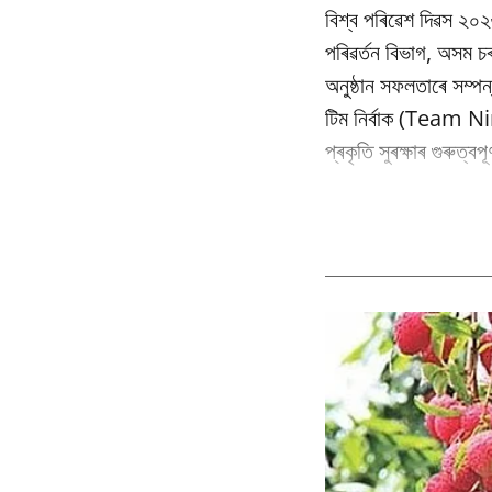
বিশ্ব পৰিৱেশ দিৱস ২০২
পৰিৱর্তন বিভাগ, অসম
অনুষ্ঠান সফলতাৰে সম্পন
টিম নিৰ্বাক (Team Nir
প্ৰকৃতি সুৰক্ষাৰ গুৰুত্ব