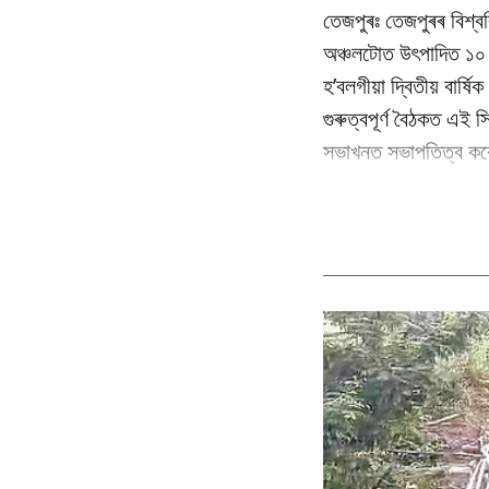
তেজপুৰঃ তেজপুৰৰ বিশ্বব
অঞ্চলটোত উৎপাদিত ১০ বি
হ’বলগীয়া দ্বিতীয় বাৰ্
গুৰুত্বপূৰ্ণ বৈঠকত এই স
সভাখনত সভাপতিত্ব কৰে