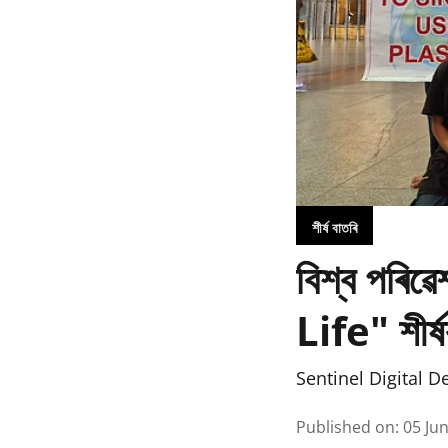
শীৰ্ষ বাতৰি
বিশ্ব পৰি
Life" শীৰ্ষ
Sentinel Digital D
Published on
:
05 Ju