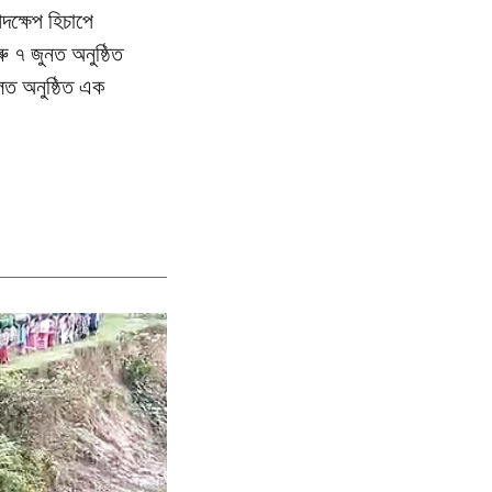
দক্ষেপ হিচাপে
ু ৭ জুনত অনুষ্ঠিত
হলত অনুষ্ঠিত এক