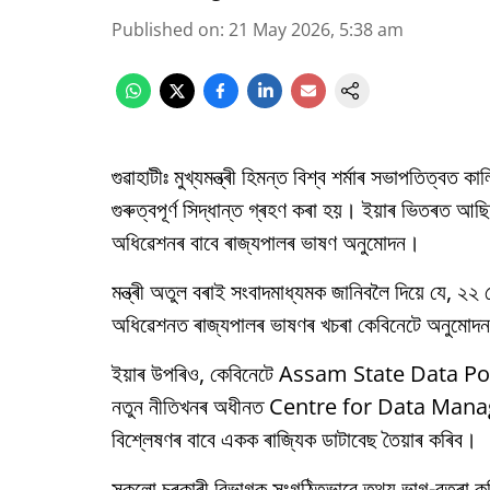
Published on
:
21 May 2026, 5:38 am
গুৱাহাটীঃ মুখ্যমন্ত্ৰী হিমন্ত বিশ্ব শৰ্মাৰ সভাপতিত্বত
গুৰুত্বপূৰ্ণ সিদ্ধান্ত গ্ৰহণ কৰা হয়। ইয়াৰ ভিতৰত আ
অধিৱেশনৰ বাবে ৰাজ্যপালৰ ভাষণ অনুমোদন।
মন্ত্ৰী অতুল বৰাই সংবাদমাধ্যমক জানিবলৈ দিয়ে যে, ২
অধিৱেশনত ৰাজ্যপালৰ ভাষণৰ খচৰা কেবিনেটে অনুমোদ
ইয়াৰ উপৰিও, কেবিনেটে Assam State Data Polic
নতুন নীতিখনৰ অধীনত Centre for Data Manag
বিশ্লেষণৰ বাবে একক ৰাজ্যিক ডাটাবেছ তৈয়াৰ কৰিব।
সকলো চৰকাৰী বিভাগক সংগঠিতভাৱে তথ্য ভাগ-বতৰা কৰ