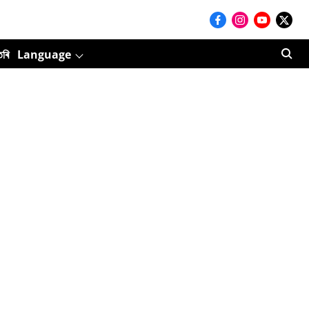
তৰি
Language