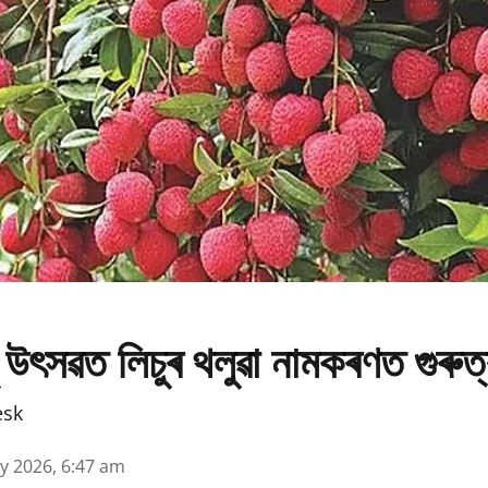
 উৎসৱত লিচুৰ থলুৱা নামকৰণত গুৰুত
esk
y 2026, 6:47 am