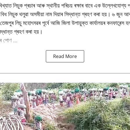
িখ্যাত লিচুক প্ৰচাৰ আৰু স্থানীয় পৰিচয় ৰক্ষাৰ বাবে এক উল্লেখযোগ্য প
ধ লিচুক থলুৱা অসমীয়া নাম দিয়াৰ সিদ্ধান্ত গ্ৰহণ কৰা হয়। ৬ জুন আৰ
ষিক তেজপুৰ লিচু মহোৎসৱৰ পূৰ্বে আজি জিলা উপায়ুক্ত কাৰ্যালয়ৰ কনফাৰেন্স 
িদ্ধান্ত গ্ৰহণ কৰা হয়।
 শোণ ...
Read More