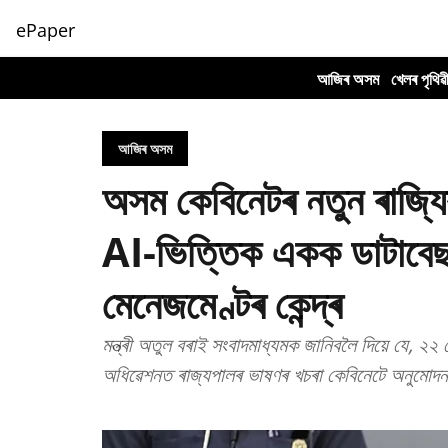
ePaper
আজিৰ অসম
খেলৰ পৃথিৱ
আজিৰ অসম
অসম কেবিনেটৰ নতুন ৰাজ্য
AI-ভিত্তিক একক ডাটাবেছৰ
মেনেজমেণ্টৰ কেন্দ্ৰ
মন্ত্ৰী অতুল বৰাই সংবাদমাধ্যমক জানিবলৈ দিয়ে যে, ২
অধিৱেশনত ৰাজ্যপালৰ ভাষণৰ খচৰা কেবিনেটে অনুমোদ