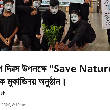
ৱেশ দিৱস উপলক্ষে "Save Natu
ক মুকাভিনয় অনুষ্ঠান।
esk
n 2026, 8:19 am