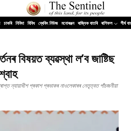
ী
চাকৰি
নিবিদা
বিবিধ
ব্ৰেকিং নিউজ
মনোৰঞ্জন
ৰাজ্যিক বাতৰি
ৰাশিফল
শীৰ্ষ বা
তনৰ বিষয়ত ব্যৱস্থা ল’ব জাষ্টিছ
শ্বাহ
্ৰাপ্ত ন্যায়াধীশ প্ৰকাশ প্ৰভাকৰ নাওলেকাৰৰ নেতৃত্বত পাঁচজনীয়া