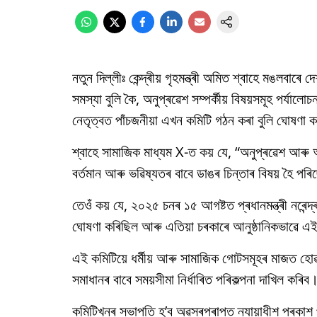
নতুন দিল্লীঃ কেন্দ্ৰীয় গৃহমন্ত্ৰী অমিত শ্বাহে মঙলবাৰে 
সমস্যা বুলি কৈ, অনুপ্ৰৱেশ সম্পৰ্কীয় বিষয়সমূহ পৰ্যাল
নেতৃত্বত পাঁচজনীয়া এখন কমিটি গঠন কৰা বুলি ঘোষণা 
শ্বাহে সামাজিক মাধ্যম X-ত কয় যে, “অনুপ্ৰৱেশ আৰু
বৰ্তমান আৰু ভৱিষ্যতৰ বাবে ডাঙৰ চিন্তাৰ বিষয় হৈ পৰ
তেওঁ কয় যে, ২০২৫ চনৰ ১৫ আগষ্টত প্ৰধানমন্ত্ৰী নৰেন
ঘোষণা কৰিছিল আৰু এতিয়া চৰকাৰে আনুষ্ঠানিকভাৱে এ
এই কমিটিয়ে ধৰ্মীয় আৰু সামাজিক গোটসমূহৰ মাজত হোৱ
সমাধানৰ বাবে সময়সীমা নিৰ্ধাৰিত পৰিকল্পনা দাখিল কৰিব
কমিটিখনৰ সভাপতি হ’ব অৱসৰপ্ৰাপ্ত ন্যায়াধীশ প্ৰকা