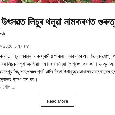
 উৎসৱত লিচুৰ থলুৱা নামকৰণত গুৰুত
esk
y 2026, 6:47 am
িখ্যাত লিচুক প্ৰচাৰ আৰু স্থানীয় পৰিচয় ৰক্ষাৰ বাবে এক উল্লেখযোগ্য প
ধ লিচুক থলুৱা অসমীয়া নাম দিয়াৰ সিদ্ধান্ত গ্ৰহণ কৰা হয়। ৬ জুন আৰ
ষিক তেজপুৰ লিচু মহোৎসৱৰ পূৰ্বে আজি জিলা উপায়ুক্ত কাৰ্যালয়ৰ কনফাৰেন্স 
িদ্ধান্ত গ্ৰহণ কৰা হয়।
 শোণ ...
Read More