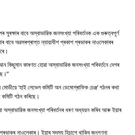
দেশৰ সুৰক্ষাৰ বাবে অস্বাভাৱিক জনসংখ্যা পৰিবর্তনক এক গুৰুত্বপূর্ণ
োচনাৰ বাবে অৱসৰপ্ৰাপ্ত ন্যায়াধীশ প্ৰকাশ প্ৰভাকৰ নাওলেকাৰৰ
কৰে।
 আন কিছুমান কাৰণত হোৱা অস্বাভাৱিক জনসংখ্যা পৰিবর্তনে দেশৰ
িছে।”
্দ্ৰ মোডীয়ে ‘হাই লেভেল কমিটি অন ডেমোগ্ৰাফিক চেঞ্জ’ গঠনৰ কথা
ই কমিটি গঠন কৰিছে।
া অস্বাভাৱিক জনসংখ্যা পৰিবর্তনৰ ধৰণ অধ্যয়ন কৰিব আৰু ইয়াৰ
।
শ প্ৰভাকৰ নাওলেকাৰ। ইয়াৰ সদস্য হিচাপে থাকিব জনগণনা