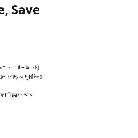
re, Save
েশ, বন আৰু জলবায়ু
তনতামূলক মূকাভিনয়
ণ নিয়ন্ত্ৰণ আৰু