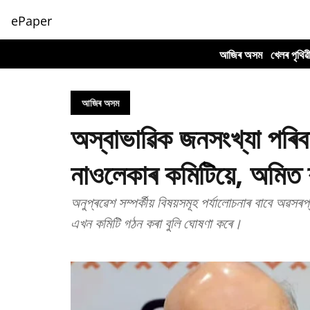
ePaper
আজিৰ অসম
খেলৰ পৃথিৱ
আজিৰ অসম
অস্বাভাৱিক জনসংখ্যা পৰিবর্
নাওলেকাৰ কমিটিয়ে, অমিত 
অনুপ্ৰৱেশ সম্পৰ্কীয় বিষয়সমূহ পৰ্যালোচনাৰ বাবে অৱসৰপ
এখন কমিটি গঠন কৰা বুলি ঘোষণা কৰে।