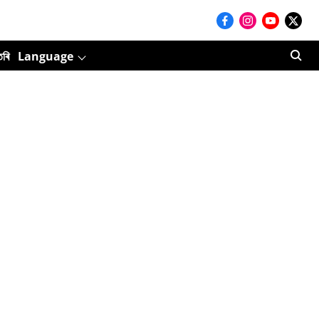
তৰি
Language