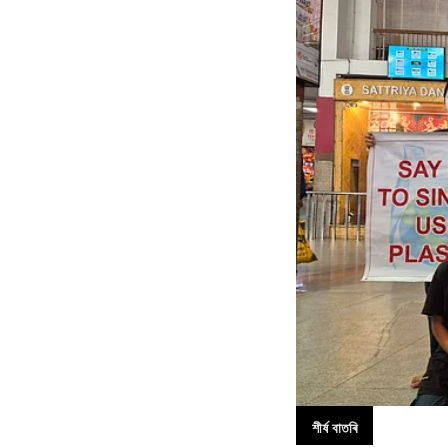
শীৰ্ষ বাতৰি