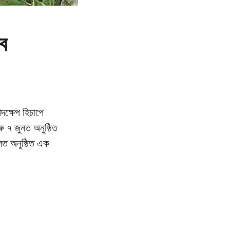
্ব
দক্ষেপ হিচাপে
ু ৭ জুনত অনুষ্ঠিত
হলত অনুষ্ঠিত এক