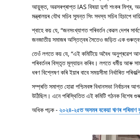
আয়ুক্ত, অৱসৰপ্ৰাপ্ত IAS বিষয়া দুর্গা শংকৰ মিশ্ৰ, 
মন্ত্ৰালয়ৰ যৌথ সচিব সুমন্ত সিং সদস্য সচিব হিচাপে দা
শ্বাহে কয় যে, “জনসংখ্যাগত পৰিবর্তন কেৱল দেশৰ সাৰ্বভ
জনজাতীয় সমাজৰ অস্তিত্বৰ সৈতেও জড়িত এক গুৰুত্বপূ
তেওঁ লগতে কয় যে, “এই কমিটিয়ে অবৈধ অনুপ্ৰৱেশ 
পৰিবর্তনৰ বিস্তৃত মূল্যায়ন কৰিব। লগতে ধৰ্মীয় আৰু
ধৰণ বিশ্লেষণ কৰি ইয়াৰ বাবে সময়সীমা নিৰ্ধাৰিত পৰিক
সম্প্ৰতি সমাপ্ত হোৱা পশ্চিমবঙ্গ বিধানসভা নিৰ্বাচনৰ আ
উঠিছিল। এনে পৰিস্থিতিত এই কমিটি গঠনক বিশেষ গুৰুত
অধিক পঢ়ক -
২০২৪-২৫ত অসমৰ বকেয়া ঋণৰ পৰিমাণ বৃদ