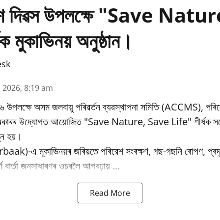
ৱেশ দিৱস উপলক্ষে "Save Natu
ক মুকাভিনয় অনুষ্ঠান।
esk
n 2026, 8:19 am
৬ উপলক্ষে অসম জলবায়ু পৰিৱর্তন ব্যৱস্থাপনা সমিতি (ACCMS), পৰিৱ
 চৰকাৰৰ উদ্যোগত আয়োজিত "Save Nature, Save Life" শীৰ্ষক সচে
্ন হয়।
baak)-এ মূকাভিনয়ৰ জৰিয়তে পৰিৱেশ সংৰক্ষণ, গছ-গছনি ৰোপণ, প্ৰদূষ
পূৰ্ণ বাৰ্তা জনসাধাৰণৰ ওচৰলৈ আগবঢ়ায় ...
Read More