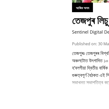
আজিৰ অসম
তেজপুৰ লিচু
Sentinel Digital D
Published on
:
30 Ma
তেজপুৰঃ তেজপুৰৰ বিশ্বব
অঞ্চলটোত উৎপাদিত ১০ বি
হ’বলগীয়া দ্বিতীয় বাৰ্
গুৰুত্বপূৰ্ণ বৈঠকত এই স
সভাখনত সভাপতিত্ব কৰে