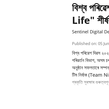
বিশ্ব পৰি
Life" শীৰ্ষ
Sentinel Digital D
Published on
:
05 Ju
বিশ্ব পৰিৱেশ দিৱস ২০২
পৰিৱর্তন বিভাগ, অসম
অনুষ্ঠান সফলতাৰে সম্পন
টিম নিৰ্বাক (Team Nir
প্ৰকৃতি সুৰক্ষাৰ গুৰুত্ব