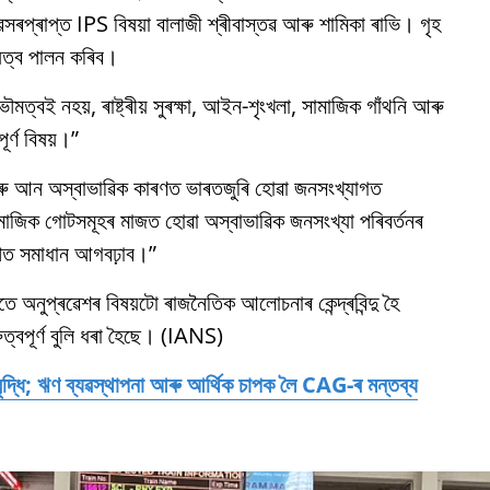
অৱসৰপ্ৰাপ্ত IPS বিষয়া বালাজী শ্ৰীবাস্তৱ আৰু শামিকা ৰাভি। গৃহ
য়িত্ব পালন কৰিব।
ৌমত্বই নহয়, ৰাষ্ট্ৰীয় সুৰক্ষা, আইন-শৃংখলা, সামাজিক গাঁথনি আৰু
র্ণ বিষয়।”
আৰু আন অস্বাভাৱিক কাৰণত ভাৰতজুৰি হোৱা জনসংখ্যাগত
 সামাজিক গোটসমূহৰ মাজত হোৱা অস্বাভাৱিক জনসংখ্যা পৰিবর্তনৰ
ল্পিত সমাধান আগবঢ়াব।”
গতে অনুপ্ৰৱেশৰ বিষয়টো ৰাজনৈতিক আলোচনাৰ কেন্দ্ৰবিন্দু হৈ
্বপূর্ণ বুলি ধৰা হৈছে। (IANS)
্ধি; ঋণ ব্যৱস্থাপনা আৰু আৰ্থিক চাপক লৈ CAG-ৰ মন্তব্য