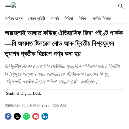
H
আজিৰ অসম
খেলৰ পৃথিৱী
চাকৰি
নিবিদা
বিবিধ
ব্ৰেকিং নিউজ
e
a
অৱহেলাই আঘাত কৰিছে ঐতিহাসিক জিৰ’ পইণ্ট পাৰ্কক
d
—যি অসমত ষ্টিলৱেল ৰোড আৰু দ্বিতীয় বিশ্বযুদ্ধৰ
e
r
ত্যাগৰ প্ৰতীক হিচাপে গণ্য কৰা হয়
m
e
তিনিচুকীয়া জিলাৰ লেকাপানিৰ সেউজীয়া প্ৰাকৃতিক পৰিৱেশৰ মাজত দ্বিতীয়
n
বিশ্বযুদ্ধৰ অন্যতম মহান অভিযান্ত্ৰিক কীৰ্তিচিহ্নৰ নিস্তেজ কিন্তু
u
i
শক্তিশালী প্ৰতীক হিচাপে “জিৰ’ পইণ্ট পাৰ্ক” অৱস্থিত।
t
e
Sentinel Digital Desk
m
Published on :
16 May 2026, 4:55 AM
s
S