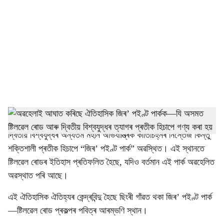
o
c
i
a
l
s
h
ডিব্ৰুগড়: তিনিচুকীয়া জিলাৰ লেকাপানিৰ সেউজীয়া প্ৰাকৃতিক পৰিৱেশৰ মাজত
দ্বিতীয় বিশ্বযুদ্ধৰ অন্যতম মহান অভিযান্ত্ৰিক কীৰ্তিচিহ্নৰ নিস্তেজ কিন্তু
a
শক্তিশালী প্ৰতীক হিচাপে “জিৰ’ পইণ্ট পাৰ্ক” অৱস্থিত। এই স্থানতে
r
ষ্টিলৱেল ৰোডৰ ইতিহাস প্ৰতিফলিত হৈছে, যদিও বৰ্তমান এই পাৰ্ক অৱহেলিত
অৱস্থাত পৰি আছে।
e
এই ঐতিহাসিক ঐতিহ্যৰ কেন্দ্ৰবিন্দু হৈছে ছিংৰী গাঁৱত থকা জিৰ’ পইণ্ট পাৰ্ক
—ষ্টিলৱেল ৰোড প্ৰকল্পৰ পবিত্ৰ আৰম্ভণি স্থান।