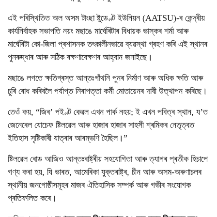
এই পৰিস্থিতিত অল অসম টাংছা ষ্টুডেণ্ট ইউনিয়ন (AATSU)-ৰ কেন্দ্ৰীয়
কাৰ্যনিৰ্বাহক সভাপতি নয়ং মছাঙে মাৰ্ঘেৰিটাৰ বিধায়ক ভাস্কৰ শৰ্মা আৰু
মাৰ্ঘেৰিটা কো-জিলা প্ৰশাসনক তৎকালীনভাৱে ব্যৱস্থা গ্ৰহণ কৰি এই স্থানৰ
পুনৰুদ্ধাৰ আৰু সঠিক ৰক্ষণাবেক্ষণৰ আহ্বান জনাইছে।
মছাঙে লগতে ক্ষতিগ্ৰস্ত আন্তঃগাঁথনি পুনৰ নিৰ্মাণ আৰু অধিক ক্ষতি আৰু
চুৰি ৰোধ কৰিবলৈ পৰ্যাপ্ত নিৰাপত্তা কৰ্মী মোতায়েনৰ দাবী উত্থাপন কৰিছে।
তেওঁ কয়, “জিৰ’ পইণ্ট কেৱল এখন পাৰ্ক নহয়; ই এখন পবিত্ৰ স্থান, য’ত
জেনেৰেল যোচেফ ষ্টিলৱেল আৰু হাজাৰ হাজাৰ সাহসী শ্ৰমিকৰ নেতৃত্বত
ইতিহাস সৃষ্টিকাৰী যাত্ৰাৰ আৰম্ভণি হৈছিল।”
ষ্টিলৱেল ৰোড আজিও আন্তঃৰাষ্ট্ৰীয় সহযোগিতা আৰু ত্যাগৰ প্ৰতীক হিচাপে
গণ্য কৰা হয়, যি ভাৰত, আমেৰিকা যুক্তৰাষ্ট্ৰ, চীন আৰু অসম-অৰুণাচলৰ
স্থানীয় জনগোষ্ঠীসমূহৰ মাজৰ ঐতিহাসিক সম্পৰ্ক আৰু গভীৰ সংযোগক
প্ৰতিফলিত কৰে।