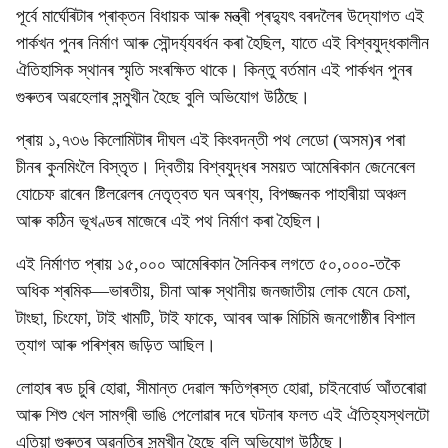
পূৰ্বে মাৰ্ঘেৰিটাৰ প্ৰাক্তন বিধায়ক আৰু মন্ত্ৰী প্ৰদ্যুৎ বৰদলৈৰ উদ্যোগত এই
পাৰ্কখন পুনৰ নিৰ্মাণ আৰু সৌন্দৰ্য্যবর্ধন কৰা হৈছিল, যাতে এই বিশ্বযুদ্ধকালীন
ঐতিহাসিক স্থানৰ স্মৃতি সংৰক্ষিত থাকে। কিন্তু বৰ্তমান এই পাৰ্কখন পুনৰ
গুৰুতৰ অৱহেলাৰ সন্মুখীন হৈছে বুলি অভিযোগ উঠিছে।
প্ৰায় ১,৭৩৬ কিলোমিটাৰ দীঘল এই কিংবদন্তী পথ লেডো (অসম)ৰ পৰা
চীনৰ কুনমিংলৈ বিস্তৃত। দ্বিতীয় বিশ্বযুদ্ধৰ সময়ত আমেৰিকান জেনেৰেল
যোচেফ ৱাৰেন ষ্টিলৱেলৰ নেতৃত্বত ঘন অৰণ্য, বিপজ্জনক পাহাৰীয়া অঞ্চল
আৰু কঠিন ভূখণ্ডৰ মাজেৰে এই পথ নিৰ্মাণ কৰা হৈছিল।
এই নিৰ্মাণত প্ৰায় ১৫,০০০ আমেৰিকান সৈনিকৰ লগতে ৫০,০০০-তকৈ
অধিক শ্ৰমিক—ভাৰতীয়, চীনা আৰু স্থানীয় জনজাতীয় লোক যেনে চেমা,
টাংছা, চিংফো, টাই খামটি, টাই ফাকে, আবৰ আৰু মিচিমি জনগোষ্ঠীৰ বিশাল
ত্যাগ আৰু পৰিশ্ৰম জড়িত আছিল।
লোহাৰ ৰড চুৰি হোৱা, সীমান্ত দেৱাল ক্ষতিগ্ৰস্ত হোৱা, চাইনবোর্ড আঁতৰোৱা
আৰু শিশু খেল সামগ্ৰী ভাঙি পেলোৱাৰ দৰে ঘটনাৰ ফলত এই ঐতিহ্যস্থলটো
এতিয়া গুৰুতৰ অৱনতিৰ সন্মুখীন হৈছে বুলি অভিযোগ উঠিছে।