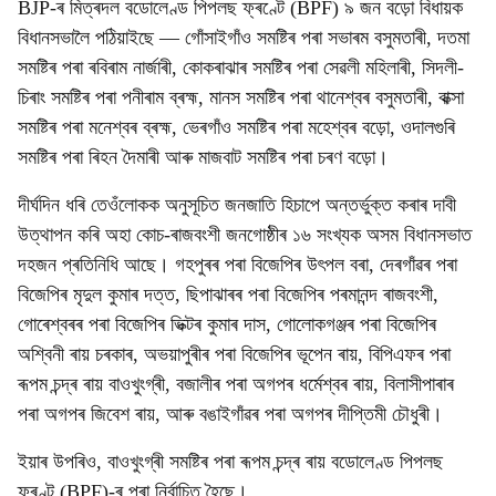
BJP-ৰ মিত্ৰদল বডোলেণ্ড পিপলছ ফ্ৰণ্টে (BPF) ৯ জন বড়ো বিধায়ক
বিধানসভালৈ পঠিয়াইছে — গোঁসাইগাঁও সমষ্টিৰ পৰা সভাৰম বসুমতাৰী, দতমা
সমষ্টিৰ পৰা ৰবিৰাম নাৰ্জাৰী, কোকৰাঝাৰ সমষ্টিৰ পৰা সেৱলী মহিলাৰী, সিদলী-
চিৰাং সমষ্টিৰ পৰা পনীৰাম ব্ৰহ্ম, মানস সমষ্টিৰ পৰা থানেশ্বৰ বসুমতাৰী, বাক্সা
সমষ্টিৰ পৰা মনেশ্বৰ ব্ৰহ্ম, ভেৰগাঁও সমষ্টিৰ পৰা মহেশ্বৰ বড়ো, ওদালগুৰি
সমষ্টিৰ পৰা ৰিহন দৈমাৰী আৰু মাজবাট সমষ্টিৰ পৰা চৰণ বড়ো।
দীৰ্ঘদিন ধৰি তেওঁলোকক অনুসূচিত জনজাতি হিচাপে অন্তৰ্ভুক্ত কৰাৰ দাবী
উত্থাপন কৰি অহা কোচ-ৰাজবংশী জনগোষ্ঠীৰ ১৬ সংখ্যক অসম বিধানসভাত
দহজন প্ৰতিনিধি আছে। গহপুৰৰ পৰা বিজেপিৰ উৎপল বৰা, দেৰগাঁৱৰ পৰা
বিজেপিৰ মৃদুল কুমাৰ দত্ত, ছিপাঝাৰৰ পৰা বিজেপিৰ পৰমানন্দ ৰাজবংশী,
গোৰেশ্বৰৰ পৰা বিজেপিৰ ভিক্টৰ কুমাৰ দাস, গোলোকগঞ্জৰ পৰা বিজেপিৰ
অশ্বিনী ৰায় চৰকাৰ, অভয়াপুৰীৰ পৰা বিজেপিৰ ভূপেন ৰায়, বিপিএফৰ পৰা
ৰূপম চন্দ্ৰ ৰায় বাওখুংগ্ৰী, বজালীৰ পৰা অগপৰ ধৰ্মেশ্বৰ ৰায়, বিলাসীপাৰাৰ
পৰা অগপৰ জিবেশ ৰায়, আৰু বঙাইগাঁৱৰ পৰা অগপৰ দীপ্তিমী চৌধুৰী।
ইয়াৰ উপৰিও, বাওখুংগ্ৰী সমষ্টিৰ পৰা ৰূপম চন্দ্ৰ ৰায় বডোলেণ্ড পিপলছ
ফ্ৰণ্ট (BPF)-ৰ পৰা নিৰ্বাচিত হৈছে।