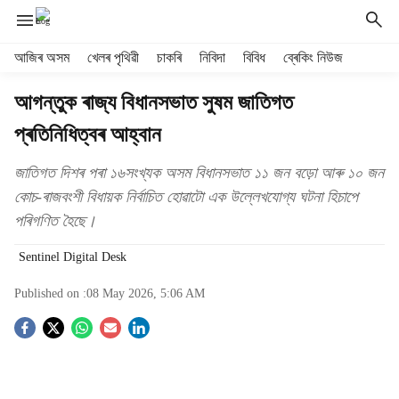
H
আজিৰ অসম
খেলৰ পৃথিৱী
চাকৰি
নিবিদা
বিবিধ
ব্ৰেকিং নিউজ
e
a
আগন্তুক ৰাজ্য বিধানসভাত সুষম জাতিগত
d
প্ৰতিনিধিত্বৰ আহ্বান
e
r
m
জাতিগত দিশৰ পৰা ১৬সংখ্যক অসম বিধানসভাত ১১ জন বড়ো আৰু ১০ জন
e
কোচ-ৰাজবংশী বিধায়ক নিৰ্বাচিত হোৱাটো এক উল্লেখযোগ্য ঘটনা হিচাপে
n
পৰিগণিত হৈছে।
u
i
Sentinel Digital Desk
t
e
Published on :
08 May 2026, 5:06 AM
m
s
S
o