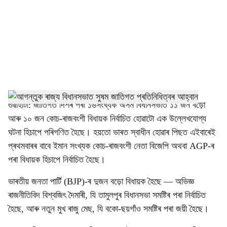
c
i
a
l
s
h
গুৱাহাটী: জাতিগত দিশৰ পৰা ১৬সংখ্যক অসম বিধানসভাত ১১ জন বড়ো
আৰু ১০ জন কোচ-ৰাজবংশী বিধায়ক নিৰ্বাচিত হোৱাটো এক উল্লেখযোগ্য
a
ঘটনা হিচাপে পৰিগণিত হৈছে। হয়তো ভাৰত স্বাধীন হোৱাৰ পিছত এইবাৰেই
r
প্ৰথমবাৰৰ বাবে ইমান সংখ্যক কোচ-ৰাজবংশী নেতা বিজেপি অথবা AGP-ৰ
পৰা বিধায়ক হিচাপে নিৰ্বাচিত হৈছে।
e
ভাৰতীয় জনতা পাৰ্টি (BJP)-ৰ দুজন বড়ো বিধায়ক হৈছে — অভিজ্ঞ
ৰাজনীতিবিদ বিশ্বজিৎ দৈমাৰী, যি তামুলপুৰ বিধানসভা সমষ্টিৰ পৰা নিৰ্বাচিত
হৈছে, আৰু নতুন মুখ ৰাজু মেছ, যি বকো-ছয়গাঁও সমষ্টিৰ পৰা জয়ী হৈছে।