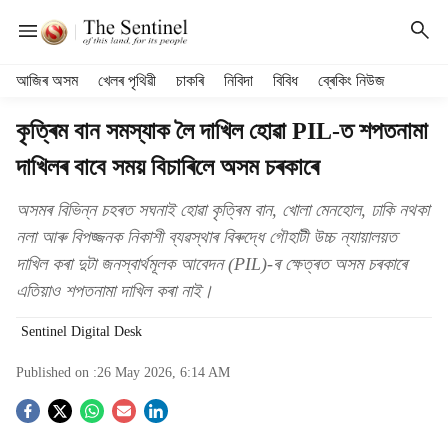
H
আজিৰ অসম
খেলৰ পৃথিৱী
চাকৰি
নিবিদা
বিবিধ
ব্ৰেকিং নিউজ
e
a
কৃত্ৰিম বান সমস্যাক লৈ দাখিল হোৱা PIL-ত শপতনামা
d
দাখিলৰ বাবে সময় বিচাৰিলে অসম চৰকাৰে
e
r
m
অসমৰ বিভিন্ন চহৰত সঘনাই হোৱা কৃত্ৰিম বান, খোলা মেনহোল, ঢাকি নথকা
e
নলা আৰু বিপজ্জনক নিকাশী ব্যৱস্থাৰ বিৰুদ্ধে গৌহাটী উচ্চ ন্যায়ালয়ত
n
দাখিল কৰা দুটা জনস্বাৰ্থমূলক আবেদন (PIL)-ৰ ক্ষেত্ৰত অসম চৰকাৰে
u
এতিয়াও শপতনামা দাখিল কৰা নাই।
i
t
Sentinel Digital Desk
e
m
Published on :
26 May 2026, 6:14 AM
s
S