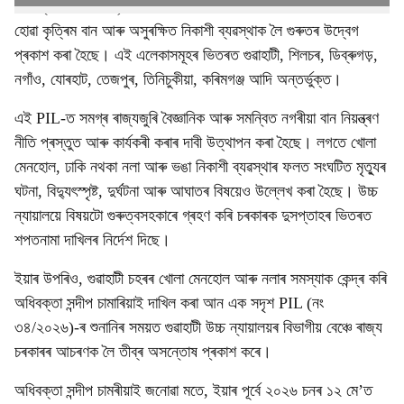
PIL (নং ৪২/২০২৬)-ত অসমৰ একাধিক চহৰ আৰু পৌৰ এলেকাত সঘনাই
হোৱা কৃত্ৰিম বান আৰু অসুৰক্ষিত নিকাশী ব্যৱস্থাক লৈ গুৰুতৰ উদ্বেগ
প্ৰকাশ কৰা হৈছে। এই এলেকাসমূহৰ ভিতৰত গুৱাহাটী, শিলচৰ, ডিব্ৰুগড়,
নগাঁও, যোৰহাট, তেজপুৰ, তিনিচুকীয়া, কৰিমগঞ্জ আদি অন্তৰ্ভুক্ত।
এই PIL-ত সমগ্ৰ ৰাজ্যজুৰি বৈজ্ঞানিক আৰু সমন্বিত নগৰীয়া বান নিয়ন্ত্ৰণ
নীতি প্ৰস্তুত আৰু কাৰ্যকৰী কৰাৰ দাবী উত্থাপন কৰা হৈছে। লগতে খোলা
মেনহোল, ঢাকি নথকা নলা আৰু ভঙা নিকাশী ব্যৱস্থাৰ ফলত সংঘটিত মৃত্যুৰ
ঘটনা, বিদ্যুৎস্পৃষ্ট, দুৰ্ঘটনা আৰু আঘাতৰ বিষয়েও উল্লেখ কৰা হৈছে। উচ্চ
ন্যায়ালয়ে বিষয়টো গুৰুত্বসহকাৰে গ্ৰহণ কৰি চৰকাৰক দুসপ্তাহৰ ভিতৰত
শপতনামা দাখিলৰ নিৰ্দেশ দিছে।
ইয়াৰ উপৰিও, গুৱাহাটী চহৰৰ খোলা মেনহোল আৰু নলাৰ সমস্যাক কেন্দ্ৰ কৰি
অধিবক্তা সন্দীপ চামাৰিয়াই দাখিল কৰা আন এক সদৃশ PIL (নং
৩৪/২০২৬)-ৰ শুনানিৰ সময়ত গুৱাহাটী উচ্চ ন্যায়ালয়ৰ বিভাগীয় বেঞ্চে ৰাজ্য
চৰকাৰৰ আচৰণক লৈ তীব্ৰ অসন্তোষ প্ৰকাশ কৰে।
অধিবক্তা সন্দীপ চামৰীয়াই জনোৱা মতে, ইয়াৰ পূৰ্বে ২০২৬ চনৰ ১২ মে’ত