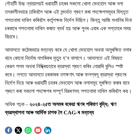
গৌহাটী উচ্চ ন্যায়ালয়ই গুৱাহাটী চহৰৰ সকলো খোলা মেনহোল আৰু নলা
তৎকালীনভাৱে ঢাকিবলৈ আৰু এই সন্দৰ্ভত গ্ৰহণ কৰা পদক্ষেপসমূহৰ বিস্তৃত
শপতনামা দাখিল কৰিবলৈ কৰ্তৃপক্ষক নিৰ্দেশ দিছিল। কিন্তু আজি শুনানিৰ দিনা
চৰকাৰে শপতনামা দাখিল কৰাত ব্যৰ্থ হয় আৰু পুনৰ এবাৰ এক সপ্তাহৰ সময়
বিচাৰে।
আদালতে কঠোৰভাৱে মন্তব্য কৰে যে খোলা মেনহোল অথবা অসুৰক্ষিত নলাৰ
বাবে কোনো নিৰ্দোষ নাগৰিকৰ মৃত্যু হ’ব নালাগে। আদালতে এই বিষয়ত
কেৱল পলম অথবা নিষ্ক্ৰিয়তাৰে ব্যৱস্থা গ্ৰহণ কৰিব নোৱাৰি বুলিও স্পষ্ট
কৰে। লগতে আদালতে চৰকাৰক তৎক্ষণাৎ আৰু ফলপ্ৰসূ ব্যৱস্থা গ্ৰহণৰ
নিৰ্দেশ দিয়ে আৰু গুৱাহাটী চহৰৰ মেনহোল আৰু নলাসমূহ সুৰক্ষিত কৰাৰ বাবে
গ্ৰহণ কৰা সকলো পদক্ষেপৰ সম্পূৰ্ণ বিৱৰণসহ শপতনামা দাখিল কৰিবলৈ কয়।
অধিক পঢ়ক -
২০২৪-২৫ত অসমৰ বকেয়া ঋণৰ পৰিমাণ বৃদ্ধি; ঋণ
ব্যৱস্থাপনা আৰু আৰ্থিক চাপক লৈ CAG-ৰ মন্তব্য