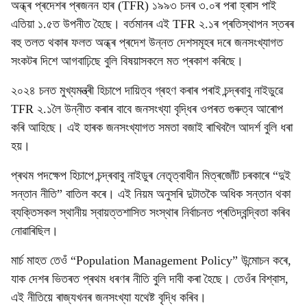
অন্ধ্ৰ প্ৰদেশৰ প্ৰজনন হাৰ (TFR) ১৯৯৩ চনৰ ৩.০ৰ পৰা হ্ৰাস পাই
এতিয়া ১.৫ত উপনীত হৈছে। বৰ্তমানৰ এই TFR ২.১ৰ প্ৰতিস্থাপন স্তৰৰ
বহু তলত থকাৰ ফলত অন্ধ্ৰ প্ৰদেশ উন্নত দেশসমূহৰ দৰে জনসংখ্যাগত
সংকটৰ দিশে আগবাঢ়িছে বুলি বিষয়াসকলে মত প্ৰকাশ কৰিছে।
২০২৪ চনত মুখ্যমন্ত্ৰী হিচাপে দায়িত্ব গ্ৰহণ কৰাৰ পৰাই চন্দ্ৰবাবু নাইডুৱে
TFR ২.১লৈ উন্নীত কৰাৰ বাবে জনসংখ্যা বৃদ্ধিৰ ওপৰত গুৰুত্ব আৰোপ
কৰি আহিছে। এই হাৰক জনসংখ্যাগত সমতা বজাই ৰাখিবলৈ আদৰ্শ বুলি ধৰা
হয়।
প্ৰথম পদক্ষেপ হিচাপে চন্দ্ৰবাবু নাইডুৰ নেতৃত্বাধীন মিত্ৰজোঁট চৰকাৰে “দুই
সন্তান নীতি” বাতিল কৰে। এই নিয়ম অনুসৰি দুটাতকৈ অধিক সন্তান থকা
ব্যক্তিসকল স্থানীয় স্বায়ত্তশাসিত সংস্থাৰ নিৰ্বাচনত প্ৰতিদ্বন্দ্বিতা কৰিব
নোৱাৰিছিল।
মাৰ্চ মাহত তেওঁ “Population Management Policy” উন্মোচন কৰে,
যাক দেশৰ ভিতৰত প্ৰথম ধৰণৰ নীতি বুলি দাবী কৰা হৈছে। তেওঁৰ বিশ্বাস,
এই নীতিয়ে ৰাজ্যখনৰ জনসংখ্যা যথেষ্ট বৃদ্ধি কৰিব।