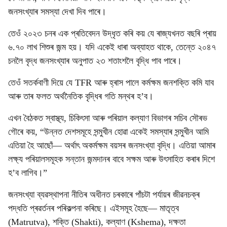
জনসংখ্যাৰ সমস্যা দেখা দিব পাৰে।
তেওঁ ২০২৩ চনৰ এক প্ৰতিবেদন উদ্ধৃত কৰি কয় যে ৰাজ্যখনত বছৰি প্ৰায়
৬.৭০ লাখ শিশুৰ জন্ম হয়। যদি একেই ধাৰা অব্যাহত থাকে, তেন্তে ২০৪৭
চনলৈ বৃদ্ধ জনসংখ্যাৰ অনুপাত ২৩ শতাংশলৈ বৃদ্ধি পাব পাৰে।
তেওঁ সতৰ্কবাণী দিয়ে যে TFR আৰু হ্ৰাস পালে কৰ্মক্ষম জনশক্তি কমি যাব
আৰু তাৰ ফলত অৰ্থনৈতিক বৃদ্ধিৰ গতি মন্থৰ হ’ব।
এখন বৈঠকত স্বাস্থ্য, চিকিৎসা আৰু পৰিয়াল কল্যাণ বিভাগৰ সচিব সৌৰভ
গৌৰে কয়, “উন্নত দেশসমূহে সন্মুখীন হোৱা একেই সমস্যাৰ সন্মুখীন আমি
এতিয়া হৈ আছোঁ— অৰ্থাৎ অকৰ্মক্ষম বয়সৰ জনসংখ্যা বৃদ্ধি। এতিয়া আমাৰ
লক্ষ্য পৰিয়ালসমূহক সন্তান জন্মদানৰ বাবে সক্ষম আৰু উৎসাহিত কৰাৰ দিশে
হ’ব লাগিব।”
জনসংখ্যা ব্যৱস্থাপনা নীতিৰ অধীনত চৰকাৰে পাঁচটা পৰ্যায়ৰ জীৱনচক্ৰ
পদ্ধতি প্ৰৱৰ্তনৰ পৰিকল্পনা কৰিছে। এইসমূহ হৈছে— মাতৃত্ব
(Matrutva), শক্তি (Shakti), কল্যাণ (Kshema), দক্ষতা