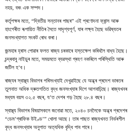
নহয়, বৰং এক সম্পদ।
কৰ্তৃপক্ষৰ মতে, “দ্বিতীয় সন্তানৰ পাছৰ” এই প্ৰণোদনা ফ্ৰান্স আৰু
হাংগেৰীত ৰূপায়িত নীতিৰ সৈতে সাদৃশ্যপূর্ণ, যাৰ লক্ষ্য হৈছে ভৱিষ্যতৰ
জনসংখ্যাগত সংকট ৰোধ কৰা।
জন্মহাৰ হ্ৰাস পোৱাৰ ফলত ৰাজ্য চৰকাৰে হস্তক্ষেপ কৰিবলৈ বাধ্য হৈছে।
চন্দ্ৰবাবু নাইডুৰ মতে, সময়মতে ব্যৱস্থা গ্ৰহণ নকৰিলে পৰিস্থিতি আৰু
জটিল হ’ব।
ৰাজ্যৰ স্বাস্থ্য বিভাগৰ পৰিসংখ্যাই দেখুৱাইছে যে অন্ধ্ৰ প্ৰদেশ ভাৰতৰ
তুলনাত অধিক দ্ৰুতগতিত বৃদ্ধ জনসংখ্যাৰ দিশে আগবাঢ়িছে। ৰাজ্যখনৰ
মধ্যম বয়স ৩২.৫ বছৰ, য’ত দেশৰ গড় হৈছে ২৮.৪ বছৰ।
স্বাস্থ্য বিভাগৰ বিষয়াসকলে জনোৱা মতে, ২০৪০ চনলৈকে অন্ধ্ৰ প্ৰদেশৰ
“ডেম’গ্ৰাফিক উইণ্ড’” খোলা আছে। তাৰ পাছত ৰাজ্যখনত নিৰ্ভৰশীল
বৃদ্ধ জনসংখ্যাৰ অনুপাত অত্যধিক বৃদ্ধি পাব পাৰে।