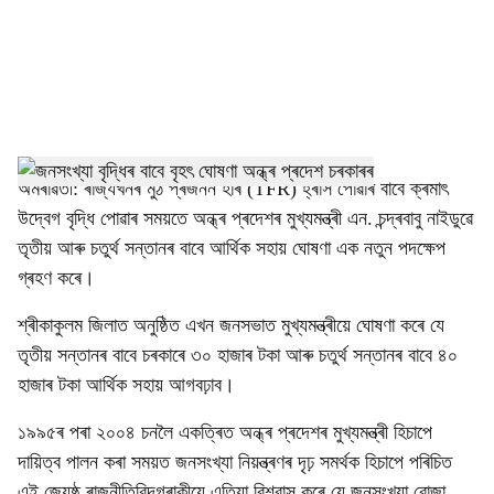
i
a
l
s
h
অমৰাৱতী: ৰাজ্যখনৰ মুঠ প্ৰজনন হাৰ (TFR) হ্ৰাস পোৱাৰ বাবে ক্ৰমাৎ
উদ্বেগ বৃদ্ধি পোৱাৰ সময়তে অন্ধ্ৰ প্ৰদেশৰ মুখ্যমন্ত্ৰী এন. চন্দ্ৰবাবু নাইডুৱে
a
তৃতীয় আৰু চতুৰ্থ সন্তানৰ বাবে আৰ্থিক সহায় ঘোষণা এক নতুন পদক্ষেপ
r
গ্ৰহণ কৰে।
e
শ্ৰীকাকুলম জিলাত অনুষ্ঠিত এখন জনসভাত মুখ্যমন্ত্ৰীয়ে ঘোষণা কৰে যে
তৃতীয় সন্তানৰ বাবে চৰকাৰে ৩০ হাজাৰ টকা আৰু চতুৰ্থ সন্তানৰ বাবে ৪০
হাজাৰ টকা আৰ্থিক সহায় আগবঢ়াব।
১৯৯৫ৰ পৰা ২০০৪ চনলৈ একত্ৰিত অন্ধ্ৰ প্ৰদেশৰ মুখ্যমন্ত্ৰী হিচাপে
দায়িত্ব পালন কৰা সময়ত জনসংখ্যা নিয়ন্ত্ৰণৰ দৃঢ় সমৰ্থক হিচাপে পৰিচিত
এই জ্যেষ্ঠ ৰাজনীতিবিদগৰাকীয়ে এতিয়া বিশ্বাস কৰে যে জনসংখ্যা বোজা