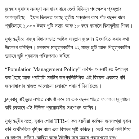
জন্মহাৰ হ্ৰাসৰ সমস্যা সমাধানৰ বাবে তেওঁ বিভিন্ন পদক্ষেপৰ প্ৰস্তাৱ
আগবঢ়াইছে। ইয়াৰ ভিতৰত আছে তৃতীয় সন্তানৰ বাবে পাঁচ বছৰৰ বাবে
প্ৰতিমাহে ১,০০০ টকাৰ পুষ্টি সহায় আৰু ১৮ বছৰ বয়সলৈ বিনামূলীয়া শিক্ষা।
মুখ্যমন্ত্ৰীয়ে ৰাজ্য বিধানসভাত অধিক সন্তান জন্মদান উৎসাহিত কৰাৰ কথা
উল্লেখ কৰিছিল। চৰকাৰে মাতৃত্বকালীন ১২ মাহৰ ছুটি আৰু পিতৃত্বকালীন
দুমাহৰ ছুটি প্ৰদানৰ পৰিকল্পনাও কৰিছে।
“Population Management Policy” নথিখন অনলাইনত উপলব্ধ
কৰা হৈছে আৰু প্ৰতিটো সমষ্টিৰ জনপ্ৰতিনিধিক এই বিষয়ত একমাহ ধৰি
জনসাধাৰণৰ মাজত আলোচনা চলাবলৈ পৰামৰ্শ দিয়া হৈছে।
চন্দ্ৰবাবু নাইডুৱে লগতে ঘোষণা কৰে যে এক বছৰৰ পাছত ফলাফল মূল্যায়ন
কৰি চৰকাৰে এই নীতিত প্ৰয়োজনীয় সংশোধন আনিব।
মুখ্যমন্ত্ৰীৰ মতে, হ্ৰাস পোৱা TFR-এ কম বয়সীয়া কৰ্মক্ষম জনসংখ্যা হ্ৰাস
কৰি অৰ্থনৈতিক বৃদ্ধিৰ বাবে এক বিপদৰ সৃষ্টি কৰিছে। তেওঁ সতৰ্ক কৰি দিয়ে
যে জাপান, দক্ষিণ কোৰিয়া আৰু ইটালীৰ দৰে অন্ধ্ৰ প্ৰদেশতো বৃদ্ধ