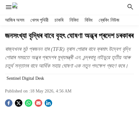
H
আজিৰ অসম
খেলৰ পৃথিৱী
চাকৰি
নিবিদা
বিবিধ
ব্ৰেকিং নিউজ
e
a
জনসংখ্যা বৃদ্ধিৰ বাবে বৃহৎ ঘোষণা অন্ধ্ৰ প্ৰদেশ চৰকাৰৰ
d
e
ৰাজ্যখনৰ মুঠ প্ৰজনন হাৰ (TFR) হ্ৰাস পোৱাৰ বাবে ক্ৰমাৎ উদ্বেগ বৃদ্ধি
r
পোৱাৰ সময়তে অন্ধ্ৰ প্ৰদেশৰ মুখ্যমন্ত্ৰী এন. চন্দ্ৰবাবু নাইডুৱে তৃতীয় আৰু
m
চতুৰ্থ সন্তানৰ বাবে আৰ্থিক সহায় ঘোষণা এক নতুন পদক্ষেপ গ্ৰহণ কৰে।
e
n
Sentinel Digital Desk
u
i
Published on :
18 May 2026, 4:56 AM
t
e
S
m
s
o
c