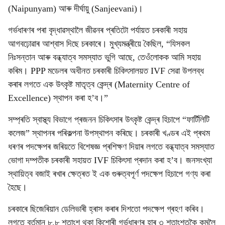
(Naipunyam) আৰু দীৰ্ঘায়ু (Sanjeevani)।
গৰ্ভধাৰণৰ পৰা বৃদ্ধাৱস্থালৈ জীৱনৰ প্ৰতিটো পৰ্যায়ত চৰকাৰী সহায়
আগবঢ়োৱাৰ আশ্বাস দিছে চৰকাৰে। মুখ্যমন্ত্ৰীয়ে কৈছিল, “যিসকল
নিঃসন্তান আৰু বন্ধ্যাত্ব সমস্যাত ভুগি আছে, তেওঁলোকক আমি সহায়
কৰিম। PPP মডেলৰ অধীনত চৰকাৰী চিকিৎসালয়ত IVF সেৱা উপলব্ধ
কৰাৰ লগতে এক উৎকৃষ্ট মাতৃত্ব কেন্দ্ৰ (Maternity Centre of
Excellence) স্থাপন কৰা হ’ব।”
সম্প্ৰতি স্বাস্থ্য বিভাগে প্ৰজনন চিকিৎসাৰ উৎকৃষ্ট কেন্দ্ৰ হিচাপে “ফাৰ্টিলিটি
কলেজ” স্থাপনৰ পৰিকল্পনা উপস্থাপন কৰিছে। চৰকাৰী খণ্ডৰ এই প্ৰথম
ধৰণৰ পদক্ষেপৰ জৰিয়তে বিশেষজ্ঞ প্ৰশিক্ষণ দিয়াৰ লগতে বন্ধ্যাত্ব সমস্যাত
ভোগা দম্পতীক চৰকাৰী সহায়ত IVF চিকিৎসা প্ৰদান কৰা হ’ব। জনসংখ্যা
স্থায়িত্ব বজাই ৰখাৰ ক্ষেত্ৰত ই এক গুৰুত্বপূৰ্ণ পদক্ষেপ হিচাপে গণ্য কৰা
হৈছে।
চৰকাৰে ছিজেৰিয়ান ডেলিভাৰী হ্ৰাস কৰাৰ দিশতো পদক্ষেপ গ্ৰহণ কৰিব।
লগতে বৰ্তমান ৮.৮ শতাংশ থকা কিশোৰী গৰ্ভধাৰণৰ হাৰ ৩ শতাংশতকৈ কমলৈ