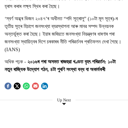
হ্ৰাস কৰাৰ লক্ষ্য স্থিৰ কৰা হৈছে।
‘স্বৰ্ণ অন্ধ্ৰ ভিজন ২০৪৭’ৰ অধীনত “পদি সূত্ৰালু” (১০টা মূল সূত্ৰ)-ৰ
তৃতীয় সূত্ৰ হিচাপে জনসংখ্যা ব্যৱস্থাপনা আৰু মানৱ সম্পদ উন্নয়নক
অন্তর্ভুক্ত কৰা হৈছে। ইয়াৰ জৰিয়তে জনসংখ্যা নিয়ন্ত্ৰণৰ ধাৰণাৰ পৰা
জনসংখ্যা স্থায়িত্বৰ দিশে চৰকাৰৰ নীতি পৰিৱর্তনৰ প্ৰতিফলন দেখা গৈছে।
(IANS)
অধিক পঢ়ক -
২০১৬ৰ পৰা অসমত ৰাজহুৱা খণ্ডত বৃহৎ পৰিৱর্তন: ১০টা
নতুন ৰাজ্যিক উদ্যোগ গঠন, ৪টা পুৰণি সংস্থা বন্ধ বা অকাৰ্যকৰী
Up Next