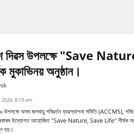
ৱেশ দিৱস উপলক্ষে "Save Natu
ক মুকাভিনয় অনুষ্ঠান।
esk
n 2026, 8:19 am
৬ উপলক্ষে অসম জলবায়ু পৰিৱর্তন ব্যৱস্থাপনা সমিতি (ACCMS), পৰিৱ
 চৰকাৰৰ উদ্যোগত আয়োজিত "Save Nature, Save Life" শীৰ্ষক সচে
্ন হয়।