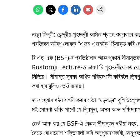
নতুন দিল্লী: কেন্দ্ৰীয় গৃহমন্ত্ৰী অমিত শ্বাহে শুক্ৰ
প্ৰতিজন অবৈধ লোকক “এজন এজনকৈ” চিনাক্ত কৰি দেশৰ
বি এছ এফ (BSF)-ৰ প্ৰতিষ্ঠাপক আৰু প্ৰথম সীমান্তৰক
Rustomji Lecture-ত ভাষণ দি গৃহমন্ত্ৰীয়ে কয় যে চ
নিদিয়ে। সীমান্ত সুৰক্ষা অধিক শক্তিশালী কৰিবলৈ ত্ৰিপ
কৰা হ’ব বুলিও তেওঁ জনায়।
জনসংখ্যাৰ গঠন সলনি কৰাৰ চেষ্টা “ষড়যন্ত্ৰ” বুলি উল্
মই ঘোষণা কৰিব পাৰোঁ যে ত্ৰিপুৰা, অসম আৰু পশ্চিম
তেওঁ আৰু কয় যে BSF-এ কেৱল সীমান্তৰ ৰখীয়া নহয়, গা
সৈতে যোগাযোগ শক্তিশালী কৰি অনুপ্ৰৱেশকাৰী, অনুপ্