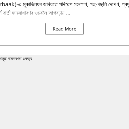
baak)-এ মূকাভিনয়ৰ জৰিয়তে পৰিৱেশ সংৰক্ষণ, গছ-গছনি ৰোপণ, প্ৰদূষ
পূৰ্ণ বাৰ্তা জনসাধাৰণৰ ওচৰলৈ আগবঢ়ায় ...
Read More