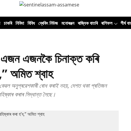
ী
চাকৰি
নিবিদা
বিবিধ
ব্ৰেকিং নিউজ
মনোৰঞ্জন
ৰাজ্যিক বাতৰি
ৰাশিফল
শীৰ্ষ বা
ক এজন এজনকৈ চিনাক্ত কৰি
ব,” অমিত শ্বাহ
ৰকাৰে কেৱল অনুপ্ৰৱেশকাৰী ৰোধ কৰাই নহয়, দেশত থকা প্ৰতিজন
ষ্কাৰ কৰাৰ সিদ্ধান্ত লৈছে।