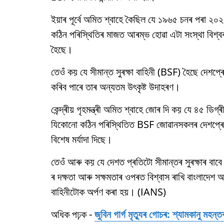
ইয়াৰ পূৰ্বে অমিত শ্বাহে কৈছিল যে ১৯৬৫ চনৰ পৰা ২০
কঠিন পৰিস্থিতিৰ মাজত আৰম্ভ হোৱা এটা সংস্থা বিশ্বৰ 
হৈছে।
তেওঁ কয় যে সীমান্ত সুৰক্ষা বাহিনী (BSF) হৈছে দেশ
কৰিব পাৰে তাৰ অন্যতম উৎকৃষ্ট উদাহৰণ।
কেন্দ্ৰীয় গৃহমন্ত্ৰী অমিত শ্বাহে জোৰ দি কয় যে ৪৫ ডি
যিকোনো কঠিন পৰিস্থিতিত BSF জোৱানসকলৰ দেশপ্ৰেম আৰু
বিশেষ মৰ্যাদা দিছে।
তেওঁ আৰু কয় যে দেশত প্ৰতিটো সীমান্তৰ সুৰক্ষাৰ বাবে এট
ৰ দক্ষতা আৰু সক্ষমতাৰ ওপৰত বিশ্বাস ৰাখি বাংলাদেশ আৰ
বাহিনীটোক অৰ্পণ কৰা হয়। (IANS)
অধিক পঢ়ক -
জুবিন গাৰ্গ মৃত্যুৰ গোচৰ: শ্যামকানু মহ