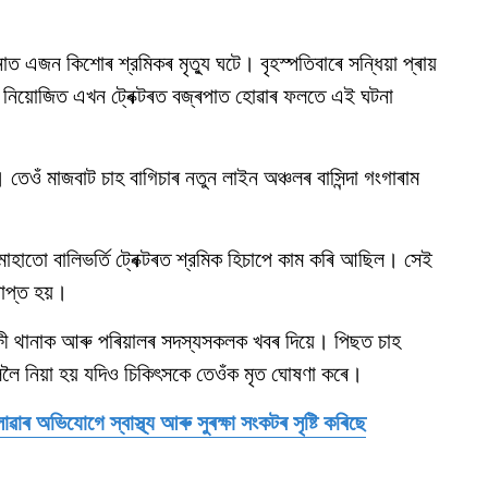
াত এজন কিশোৰ শ্রমিকৰ মৃত্যু ঘটে। বৃহস্পতিবাৰে সন্ধিয়া প্ৰায়
ত নিয়োজিত এখন ট্ৰেক্টৰত বজ্ৰপাত হোৱাৰ ফলতে এই ঘটনা
েওঁ মাজবাট চাহ বাগিচাৰ নতুন লাইন অঞ্চলৰ বাসিন্দা গংগাৰাম
মাহাতো বালিভৰ্তি ট্ৰেক্টৰত শ্রমিক হিচাপে কাম কৰি আছিল। সেই
াপ্ত হয়।
্ষী থানাক আৰু পৰিয়ালৰ সদস্যসকলক খবৰ দিয়ে। পিছত চাহ
তাললৈ নিয়া হয় যদিও চিকিৎসকে তেওঁক মৃত ঘোষণা কৰে।
ৰ অভিযোগে স্বাস্থ্য আৰু সুৰক্ষা সংকটৰ সৃষ্টি কৰিছে