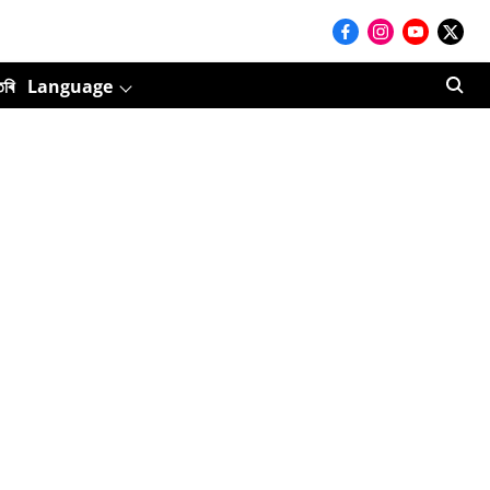
তৰি
Language