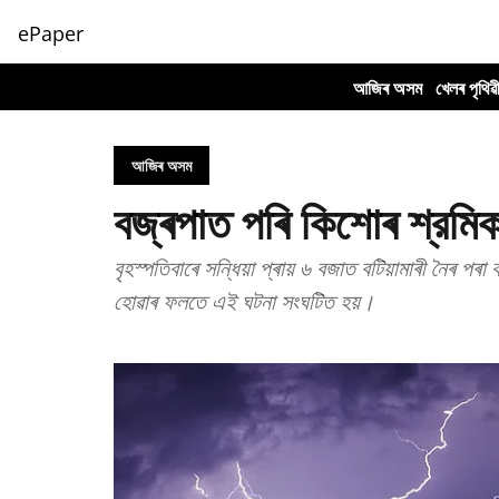
ePaper
আজিৰ অসম
খেলৰ পৃথিৱ
আজিৰ অসম
বজ্ৰপাত পৰি কিশোৰ শ্রমিকৰ
বৃহস্পতিবাৰে সন্ধিয়া প্ৰায় ৬ বজাত বটিয়ামাৰী নৈৰ 
হোৱাৰ ফলতে এই ঘটনা সংঘটিত হয়।