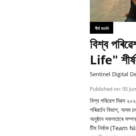
শীৰ্ষ বাতৰি
বিশ্ব পৰি
Life" শীৰ্ষ
Sentinel Digital D
Published on
:
05 Ju
বিশ্ব পৰিৱেশ দিৱস ২০২
পৰিৱর্তন বিভাগ, অসম
অনুষ্ঠান সফলতাৰে সম্পন
টিম নিৰ্বাক (Team Nir