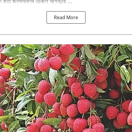
পূৰ্ণ বাৰ্তা জনসাধাৰণৰ ওচৰলৈ আগবঢ়ায় ...
Read More