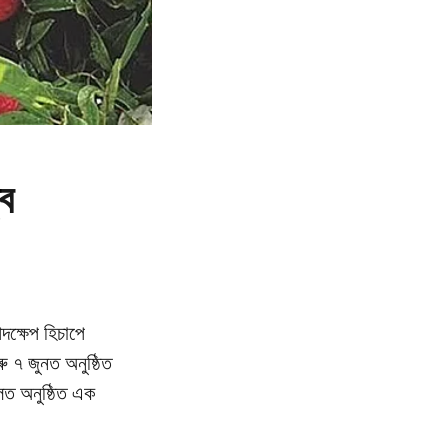
্ব
দক্ষেপ হিচাপে
ু ৭ জুনত অনুষ্ঠিত
হলত অনুষ্ঠিত এক