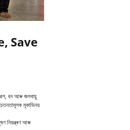
re, Save
েশ, বন আৰু জলবায়ু
তনতামূলক মূকাভিনয়
ণ নিয়ন্ত্ৰণ আৰু