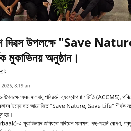
ৱেশ দিৱস উপলক্ষে "Save Natu
ক মুকাভিনয় অনুষ্ঠান।
esk
n 2026, 8:19 am
৬ উপলক্ষে অসম জলবায়ু পৰিৱর্তন ব্যৱস্থাপনা সমিতি (ACCMS), পৰিৱ
 চৰকাৰৰ উদ্যোগত আয়োজিত "Save Nature, Save Life" শীৰ্ষক সচে
্ন হয়।
baak)-এ মূকাভিনয়ৰ জৰিয়তে পৰিৱেশ সংৰক্ষণ, গছ-গছনি ৰোপণ, প্ৰদূষ