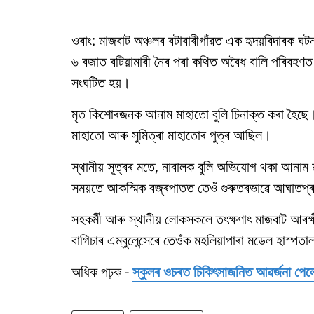
ওৰাং: মাজবাট অঞ্চলৰ বটাবাৰীগাঁৱত এক হৃদয়বিদাৰক ঘটন
৬ বজাত বটিয়ামাৰী নৈৰ পৰা কথিত অবৈধ বালি পৰিবহণ
সংঘটিত হয়।
মৃত কিশোৰজনক আনাম মাহাতো বুলি চিনাক্ত কৰা হৈছে। ত
মাহাতো আৰু সুমিত্ৰা মাহাতোৰ পুত্ৰ আছিল।
স্থানীয় সূত্ৰৰ মতে, নাবালক বুলি অভিযোগ থকা আনাম 
সময়তে আকস্মিক বজ্ৰপাতত তেওঁ গুৰুতৰভাৱে আঘাতপ্ৰ
সহকৰ্মী আৰু স্থানীয় লোকসকলে তৎক্ষণাৎ মাজবাট আৰক
বাগিচাৰ এম্বুলেন্সেৰে তেওঁক মহলিয়াপাৰা মডেল হাস্প
অধিক পঢ়ক -
স্কুলৰ ওচৰত চিকিৎসাজনিত আৱৰ্জনা পেলোৱা