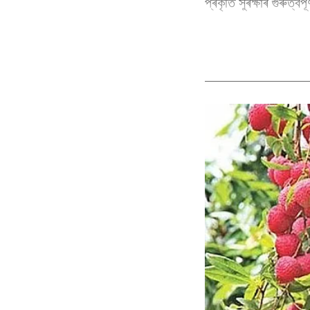
প্ৰকৃতি সুৰক্ষাৰ গুৰুত্ব