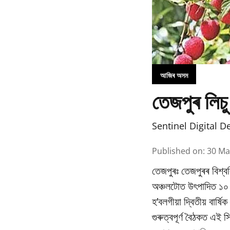
আজিৰ অসম
তেজপুৰ লিচু
Sentinel Digital D
Published on
:
30 Ma
তেজপুৰঃ তেজপুৰৰ বিশ্বব
অঞ্চলটোত উৎপাদিত ১০ বি
হ’বলগীয়া দ্বিতীয় বাৰ্
গুৰুত্বপূৰ্ণ বৈঠকত এই স