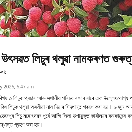
 উৎসৱত লিচুৰ থলুৱা নামকৰণত গুৰুত
esk
y 2026, 6:47 am
িখ্যাত লিচুক প্ৰচাৰ আৰু স্থানীয় পৰিচয় ৰক্ষাৰ বাবে এক উল্লেখযোগ্য প
ধ লিচুক থলুৱা অসমীয়া নাম দিয়াৰ সিদ্ধান্ত গ্ৰহণ কৰা হয়। ৬ জুন আৰ
ষিক তেজপুৰ লিচু মহোৎসৱৰ পূৰ্বে আজি জিলা উপায়ুক্ত কাৰ্যালয়ৰ কনফাৰেন্স 
িদ্ধান্ত গ্ৰহণ কৰা হয়।