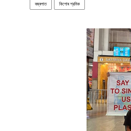
বজ্ৰপাত
কিশোৰ শ্রমিক