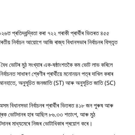
২০২৬ত প্ৰতিদ্বন্দ্বিতা কৰা ৭২২ গৰাকী প্ৰাৰ্থীৰ ভিতৰত ৪৫৫
ীয় নিৰ্বাচন আয়োগে আজি ৰাজ্য বিধানসভাৰ নিৰ্বাচনৰ বিস্তৃত
 কৰা বৈধ ভোটৰ মুঠ সংখ্যাৰ এক-ষষ্ঠাংশতকৈ কম ভোট লাভ কৰিলে
বাচনত সাধাৰণ শ্ৰেণীৰ প্ৰাৰ্থীয়ে মনোনয়ন পত্ৰ দাখিল কৰাৰ
 আনহাতে, অনুসূচিত জনজাতি (ST) আৰু অনুসূচিত জাতি (SC)
সম বিধানসভা নিৰ্বাচনৰ প্ৰাৰ্থীৰ ভিতৰত ৪১৮ জন পুৰুষ আৰু
গ্ৰিক ভোটদানৰ হাৰ আছিল ৮৬.৩৩ শতাংশ, আৰু মুঠ
নৰ মাধ্যমেৰে নিজৰ ভোটাধিকাৰ প্ৰয়োগ কৰে।