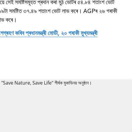
ৰ্থীয়ে সেই সমষ্টিসমূহত প্ৰদান কৰা মুঠ ভোটৰ ৫৪.৮৪ শতাংশ ভোট
ই ৯৯টা সমষ্টিত ৩৭.৪৯ শতাংশ ভোট লাভ কৰে। AGPৰ ২৬ গৰাকী
 লাভ কৰে।
ৰহণ কৰিব প্ৰধানমন্ত্ৰী মোডী, ২০ গৰাকী মুখ্যমন্ত্ৰী