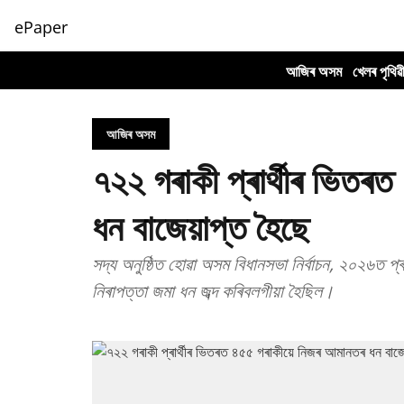
ePaper
আজিৰ অসম
খেলৰ পৃথিৱ
আজিৰ অসম
৭২২ গৰাকী প্ৰাৰ্থীৰ ভিতৰ
ধন বাজেয়াপ্ত হৈছে
সদ্য অনুষ্ঠিত হোৱা অসম বিধানসভা নিৰ্বাচন, ২০২৬ত প্ৰ
নিৰাপত্তা জমা ধন জব্দ কৰিবলগীয়া হৈছিল।