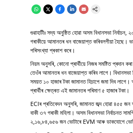
গুৱাহাটীঃ সদ্য অনুষ্ঠিত হোৱা অসম বিধানসভা নিৰ্বাচন, 
গৰাকীয়ে আমানতৰ ধন বাজেয়াপ্ত কৰিবলগীয়া হৈছে। ভাৰত
পৰিসংখ্যা প্ৰকাশ কৰে।
নিয়ম অনুসৰি, কোনো প্ৰাৰ্থীয়ে নিজৰ সমষ্টিত প্ৰদান
তেওঁৰ আমানতৰ ধন বাজেয়াপ্ত কৰিব লাগে। বিধানসভা নিৰ্
সময়ত ১০ হাজাৰ টকা জামানত হিচাপে জমা দিব লাগে।
প্ৰাৰ্থীৰ ক্ষেত্ৰত এই জামানতৰ পৰিমাণ ৫ হাজাৰ টকা।
ECIৰ প্ৰতিবেদন অনুসৰি, জামানত জব্দ হোৱা ৪৫৫ জন অ
বাকী ৩৭ গৰাকী মহিলা। অসম বিধানসভা নিৰ্বাচনত সাম
২,১৬,৮৪,৬৫৬ জন ভোটাৰে EVM আৰু ডাকযোগে ভোটদা