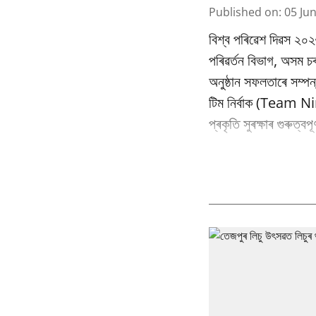
Published on
:
05 Ju
বিশ্ব পৰিৱেশ দিৱস ২০২
পৰিৱর্তন বিভাগ, অসম
অনুষ্ঠান সফলতাৰে সম্পন
টিম নিৰ্বাক (Team Nir
প্ৰকৃতি সুৰক্ষাৰ গুৰুত্ব