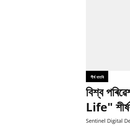
শীৰ্ষ বাতৰি
বিশ্ব পৰি
Life" শীৰ্ষ
Sentinel Digital D