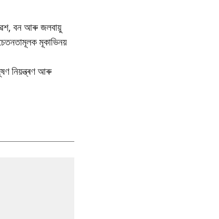
েশ, বন আৰু জলবায়ু
তনতামূলক মূকাভিনয়
ণ নিয়ন্ত্ৰণ আৰু