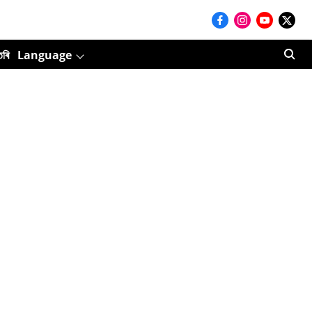
তৰি
Language