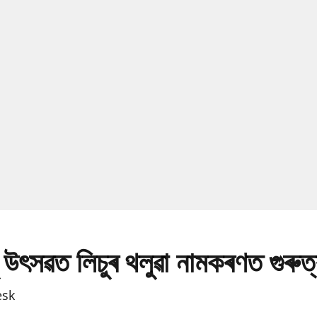
 উৎসৱত লিচুৰ থলুৱা নামকৰণত গুৰুত
esk