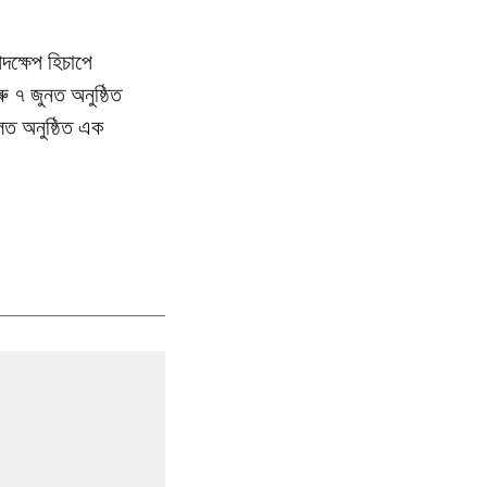
দক্ষেপ হিচাপে
ু ৭ জুনত অনুষ্ঠিত
হলত অনুষ্ঠিত এক