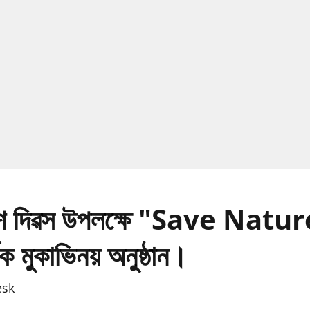
ৱেশ দিৱস উপলক্ষে "Save Natu
ক মুকাভিনয় অনুষ্ঠান।
esk