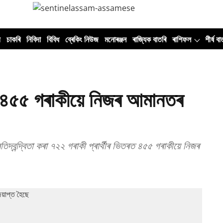
ী
চাকৰি
নিবিদা
বিবিধ
ব্ৰেকিং নিউজ
মনোৰঞ্জন
ৰাজ্যিক বাতৰি
ৰাশিফল
শীৰ্ষ বা
ত ৪৫৫ গৰাকীয়ে নিজৰ আমানতৰ
তিদ্বন্দ্বিতা কৰা ৭২২ গৰাকী প্ৰাৰ্থীৰ ভিতৰত ৪৫৫ গৰাকীয়ে নিজৰ