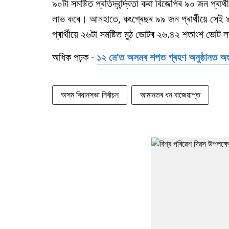
৯০টা সমষ্টিত প্ৰতিদ্বন্দ্বিতা কৰা বিজেপিৰ ৯০ জন প্ৰা
লাভ কৰে। আনহাতে, কংগ্ৰেছৰ ৯৯ জন প্ৰাৰ্থীয়ে সে
প্ৰাৰ্থীয়ে ২৬টা সমষ্টিত মুঠ ভোটৰ ২৬.৪২ শতাংশ ভোট
অধিক পঢ়ক -
১২ মে’ত অসমৰ শপত গ্ৰহণ অনুষ্ঠানত অংশগ্
অসম বিধানসভা নিৰ্বাচন
আমানতৰ ধন বাজেয়াপ্ত