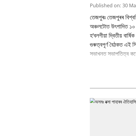
Published on
:
30 Ma
তেজপুৰঃ তেজপুৰৰ বিশ্বব
অঞ্চলটোত উৎপাদিত ১০ বি
হ’বলগীয়া দ্বিতীয় বাৰ্
গুৰুত্বপূৰ্ণ বৈঠকত এই স
সভাখনত সভাপতিত্ব কৰে