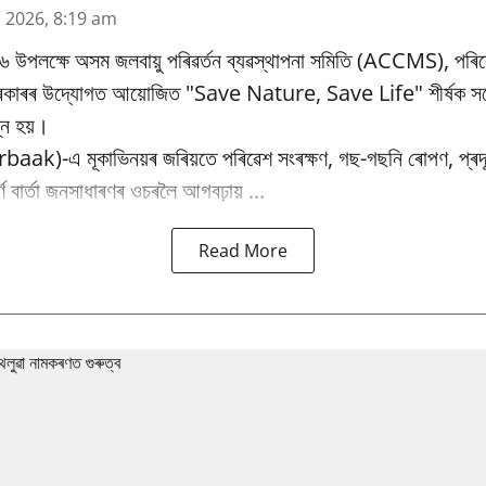
n 2026, 8:19 am
৬ উপলক্ষে অসম জলবায়ু পৰিৱর্তন ব্যৱস্থাপনা সমিতি (ACCMS), পৰিৱ
 চৰকাৰৰ উদ্যোগত আয়োজিত "Save Nature, Save Life" শীৰ্ষক সচে
্ন হয়।
baak)-এ মূকাভিনয়ৰ জৰিয়তে পৰিৱেশ সংৰক্ষণ, গছ-গছনি ৰোপণ, প্ৰদূষ
পূৰ্ণ বাৰ্তা জনসাধাৰণৰ ওচৰলৈ আগবঢ়ায় ...
Read More