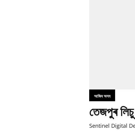
আজিৰ অসম
তেজপুৰ লিচু
Sentinel Digital D