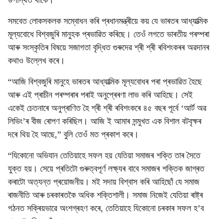
উপস্থিত থাকে।
সমবেত লোকসকলক সম্বোধন কৰি প্ৰধানমন্ত্ৰীয়ে কয় যে ভাৰতৰ আধ্যাত্মিক
মূল্যবোধে বিশ্বজুৰি মানুহক প্ৰভাৱিত কৰিছে। তেওঁ লগতে ভাৰতীয় পৰম্পৰা
আৰু সংস্কৃতিৰ বিষয়ে সজাগতা বৃদ্ধিত গুৰুদেৱ শ্ৰী শ্ৰী ৰবিশংকৰৰ অৱদানৰ
কথাও উল্লেখ কৰে।
“আজি বিশ্বজুৰি মানুহে ভাৰতৰ আধ্যাত্মিক মূল্যবোধৰ পৰা প্ৰভাৱিত হৈছে
আৰু এই প্ৰাচীন পৰম্পৰাৰ পৰাই অনুপ্ৰেৰণা লাভ কৰি আহিছে। সেই
একেই চেতনাৰে অনুপ্ৰাণিত হৈ শ্ৰী শ্ৰী ৰবিশংকৰে ৪৫ বছৰ পূৰ্বে ‘আৰ্ট অৱ
লিভিং’ৰ বীজ ৰোপণ কৰিছিল। আজি ই আমাৰ সন্মুখত এক বিশাল বটবৃক্ষৰ
দৰে থিয় হৈ আছে,” বুলি তেওঁ মত প্ৰকাশ কৰে।
“যিকোনো অভিযান তেতিয়াহে সফল হয় যেতিয়া সমাজৰ শক্তি তাৰ সৈতে
যুক্ত হয়। সেয়ে প্ৰতিটো গুৰুত্বপূৰ্ণ লক্ষ্যৰ বাবে সমাজৰ শক্তিক জাগ্ৰত
কৰাটো অত্যন্ত প্ৰয়োজনীয়। মই সদায় বিশ্বাস কৰি আহিছোঁ যে সমাজ
ৰাজনীতি আৰু চৰকাৰতকৈ অধিক শক্তিশালী। সমাজ নিজেই যেতিয়া ৰাষ্ট্ৰ
গঠনত সক্ৰিয়ভাৱে অংশগ্ৰহণ কৰে, তেতিয়াহে যিকোনো চৰকাৰ সফল হ’ব