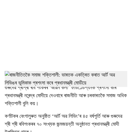
o
c
i
a
l
s
h
বেংগালুৰুঃ সমাজখনক একত্ৰিত কৰাত উল্লেখযোগ্য অৰিহণা যোগোৱা
গুৰুদেৱ শ্ৰীশ্ৰী ৰবি শংকৰৰ ‘জীৱন কলা’ ফাউণ্ডেশ্যনক প্ৰশংসা কৰি
a
প্ৰধানমন্ত্ৰী নৰেন্দ্ৰ মোদীয়ে দেওবাৰে ৰাজনীতি আৰু চৰকাৰতকৈ সমাজ অধিক
r
শক্তিশালী বুলি কয়।
e
কৰ্ণাটকৰ বেংগালুৰুত অনুষ্ঠিত ‘আৰ্ট অৱ লিভিং’ৰ ৪৫ বৰ্ষপূর্তি আৰু গুৰুদেৱ
শ্ৰী শ্ৰী ৰবিশংকৰৰ ৭০ সংখ্যক জন্মজয়ন্তী অনুষ্ঠানত প্ৰধানমন্ত্ৰী মোদী