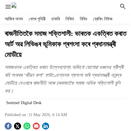
H
আজিৰ অসম
খেলৰ পৃথিৱী
চাকৰি
নিবিদা
বিবিধ
ব্ৰেকিং নিউজ
e
a
ৰাজনীতিতকৈ সমাজ শক্তিশালী: ভাৰতক একত্ৰিত কৰাত
d
আৰ্ট অৱ লিভিঙৰ ভূমিকাক প্ৰশংসা কৰে প্ৰধানমন্ত্ৰী
e
r
মোডীয়ে
m
e
সমাজখনক একত্ৰিত কৰাত উল্লেখযোগ্য অৰিহণা যোগোৱা গুৰুদেৱ শ্ৰীশ্ৰী
n
ৰবি শংকৰৰ ‘জীৱন কলা’ ফাউণ্ডেশ্যনক প্ৰশংসা কৰি প্ৰধানমন্ত্ৰী নৰেন্দ্ৰ
u
i
মোডীয়ে দেওবাৰে ৰাজনীতি আৰু চৰকাৰতকৈ সমাজ অধিক শক্তিশালী বুলি
t
কয়।
e
m
Sentinel Digital Desk
s
Published on :
11 May 2026, 6:14 AM
S