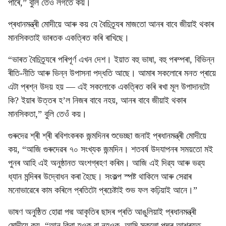
পাৰে,” বুলি তেওঁ লগতে কয়।
প্ৰধানমন্ত্ৰী মোদীয়ে আৰু কয় যে বৈচিত্ৰ্যৰ মাজতো আনৰ বাবে জীয়াই থকাৰ
মানসিকতাই ভাৰতক একত্ৰিত কৰি ৰাখিছে।
“ভাৰত বৈচিত্ৰ্যৰে পৰিপূৰ্ণ এখন দেশ। ইয়াত বহু ভাষা, বহু পৰম্পৰা, বিভিন্ন
ৰীতি-নীতি আৰু ভিন্ন উপাসনা পদ্ধতি আছে। আমাৰ সকলোৰে মনত প্ৰায়ে
এটা প্ৰশ্ন উদয় হয় — এই সকলোকে একত্ৰিত কৰি ৰখা মূল উপাদানটো
কি? ইয়াৰ উত্তৰ হ’ল নিজৰ বাবে নহয়, আনৰ বাবে জীয়াই থকাৰ
মানসিকতা,” বুলি তেওঁ কয়।
গুৰুদেৱ শ্ৰী শ্ৰী ৰবিশংকৰক জন্মদিনৰ শুভেচ্ছা জনাই প্ৰধানমন্ত্ৰী মোদীয়ে
কয়, “আজি গুৰুদেৱৰ ৭০ সংখ্যক জন্মদিন। শতবৰ্ষ উদযাপনৰ সময়তো মই
পুনৰ আহি এই অনুষ্ঠানত অংশগ্ৰহণ কৰিম। আজি এই দিৱ্য আৰু ভৱ্য
ধ্যান মন্দিৰৰ উদ্বোধন কৰা হৈছে। সংকল্প স্পষ্ট থাকিলে আৰু সেৱাৰ
মনোভাৱেৰে কাম কৰিলে প্ৰতিটো প্ৰচেষ্টাই শুভ ফল কঢ়িয়াই আনে।”
ভাষণ অনুষ্ঠিত হোৱা পদ্ম আকৃতিৰ ছাদৰ প্ৰতি আঙুলিয়াই প্ৰধানমন্ত্ৰী
মোদীয়ে কয়, “আন কিবা হওক বা নহওক, আমি সকলো পদ্মৰ আশ্ৰয়ত