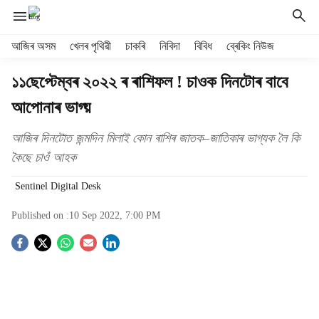
H
আজিৰ অসম
খেলৰ পৃথিৱী
চাকৰি
নিবিদা
বিবিধ
ব্ৰেকিং নিউজ
e
a
১১ছেপ্টেম্বৰ ২০২২ ৰ ৰাশিফল ! চাওক দিনটোৰ বাবে
d
আপোনাৰ ভাগ্য়
e
r
m
আজিৰ দিনটোত জন্মদিন মিলাই কোন ৰাশিৰ জাতক–জাতিকাৰ ভাগ্যক লৈ কি
e
কৈছে চাওঁ আহক
n
u
Sentinel Digital Desk
i
t
Published on :
10 Sep 2022, 7:00 PM
e
S
m
s
o
c