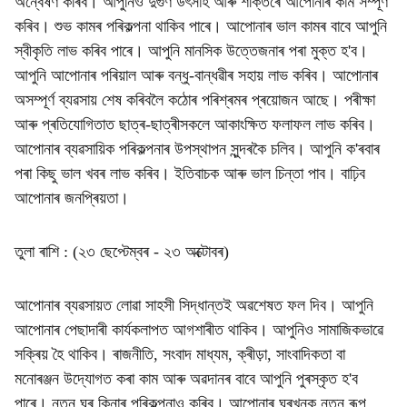
অন্বেষণ কৰিব। আপুনিও দুগুণ উৎসাহ আৰু শক্তিৰে আপোনাৰ কাম সম্পূৰ্ণ
কৰিব। শুভ কামৰ পৰিকল্পনা থাকিব পাৰে। আপোনাৰ ভাল কামৰ বাবে আপুনি
স্বীকৃতি লাভ কৰিব পাৰে। আপুনি মানসিক উত্তেজনাৰ পৰা মুক্ত হ'ব।
আপুনি আপোনাৰ পৰিয়াল আৰু বন্ধু-বান্ধৱীৰ সহায় লাভ কৰিব। আপোনাৰ
অসম্পূৰ্ণ ব্যৱসায় শেষ কৰিবলৈ কঠোৰ পৰিশ্ৰমৰ প্ৰয়োজন আছে। পৰীক্ষা
আৰু প্ৰতিযোগিতাত ছাত্ৰ-ছাত্ৰীসকলে আকাংক্ষিত ফলাফল লাভ কৰিব।
আপোনাৰ ব্যৱসায়িক পৰিকল্পনাৰ উপস্থাপন সুন্দৰকৈ চলিব। আপুনি ক'ৰবাৰ
পৰা কিছু ভাল খবৰ লাভ কৰিব। ইতিবাচক আৰু ভাল চিন্তা পাব। বাঢ়িব
আপোনাৰ জনপ্ৰিয়তা।
তুলা ৰাশি : (২৩ ছেপ্টেম্বৰ - ২৩ অক্টোবৰ)
আপোনাৰ ব্যৱসায়ত লোৱা সাহসী সিদ্ধান্তই অৱশেষত ফল দিব। আপুনি
আপোনাৰ পেছাদাৰী কাৰ্যকলাপত আগশাৰীত থাকিব। আপুনিও সামাজিকভাৱে
সক্ৰিয় হৈ থাকিব। ৰাজনীতি, সংবাদ মাধ্যম, ক্ৰীড়া, সাংবাদিকতা বা
মনোৰঞ্জন উদ্যোগত কৰা কাম আৰু অৱদানৰ বাবে আপুনি পুৰস্কৃত হ'ব
পাৰে। নতুন ঘৰ কিনাৰ পৰিকল্পনাও কৰিব। আপোনাৰ ঘৰখনক নতুন ৰূপ