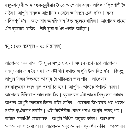
বন্ধু-বান্ধৱী আৰু ওচৰ-চুবুৰীয়াৰ সৈতে আপোনাৰ বন্ধন অধিক শক্তিশালী হৈ
উঠিব। আপুনি মানুহক আপোনাৰ ওচৰলৈ আনিবলৈ চেষ্টা কৰিব। সময়
শান্তিপূৰ্ণ হ'ব। আপোনাৰ আত্মবিশ্বাস উচ্চ স্তৰত থাকিব। আপোনাৰ হাতত
এটা ব্যৱসায় থাকিব। উৰি ফুৰা ৰং লৈ ওলাই আহিবা।
ধনু : (২৩ নৱেম্বৰ - ২১ ডিচেম্বৰ)
আপোনালোকৰ বাবে এটা সুন্দৰ সপ্তাহ হ'ব। সময়ৰ লগে লগে আপোনাৰ
সমস্যাবোৰ শেষ হৈ যাব। গোটেইখিনি কথাত আপুনি উৎসাহিত হ'ব। কিন্তু
আপুনি নিজৰ ভিতৰতে আৱদ্ধ হৈ থাকিবলৈ ভাল পাব। আপোনাৰ
সিদ্ধান্তবোৰ শুদ্ধ বুলি প্ৰমাণিত হ'ব। আপুনিও ভালকৈ উপাৰ্জন কৰিব।
আপোনাৰ বিনিয়োগে ভাল লাভ দিব। ব্যৱসায়ত এটা ডাঙৰ সিদ্ধান্ত লোৱাৰ
আগতে আপুনি ভালদৰে চিন্তা কৰিব লাগিব। কোনোবা বিশেষজ্ঞৰ পৰা পৰামৰ্শ
ল'বলৈ কুণ্ঠাবোধ নকৰিব। এটা দীৰ্ঘদিনীয়া ৰোগৰ পৰাও আপুনি সকাহ পাব।
বৰ্তমান সময়খিনি লাভজনক। আপুনি শিথিল অনুভৱ কৰিব। আপোনাৰ
সকাহৰ লক্ষণ দেখা যাব। আপোনাৰ সন্তানে ভাল প্ৰদৰ্শন কৰিব। আপোনাৰ