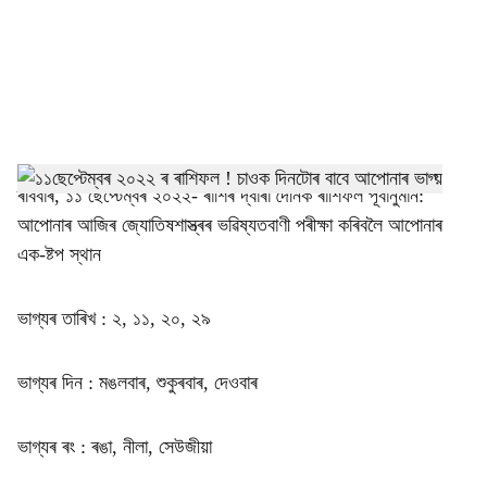
i
a
l
s
h
ৰবিবাৰ, ১১ ছেপ্টেম্বৰ ২০২২- ৰাশিৰ দ্বাৰা দৈনিক ৰাশিফল পূৰ্বানুমান:
আপোনাৰ আজিৰ জ্যোতিষশাস্ত্ৰৰ ভৱিষ্যতবাণী পৰীক্ষা কৰিবলৈ আপোনাৰ
a
এক-ষ্টপ স্থান
r
ভাগ্যৰ তাৰিখ : ২, ১১, ২০, ২৯
e
ভাগ্যৰ দিন : মঙলবাৰ, শুকুৰবাৰ, দেওবাৰ
ভাগ্যৰ ৰং : ৰঙা, নীলা, সেউজীয়া