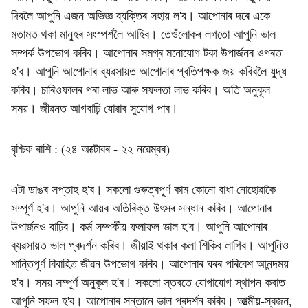
দিবলৈ আপুনি এজন অভিজ্ঞ ব্যক্তিৰ সহায় ল'ব। আপোনাৰ দৰে একে
মতামত থকা মানুহৰ সংস্পৰ্শলৈ আহিব। তেওঁলোকৰ লগতো আপুনি ভাল
সম্পৰ্ক উপভোগ কৰিব। আপোনাৰ সমগ্ৰ মনোযোগ টকা উপাৰ্জনৰ ওপৰত
হ'ব। আপুনি আপোনাৰ ব্যৱসায়ত আপোনাৰ প্ৰতিপক্ষক জয় কৰিবলৈ যুদ্ধ
কৰিব। চাৰিওফালৰ পৰা লাভ আৰু সফলতা লাভ কৰিব। অতি অনুকূল
সময়। জীৱনত আগবাঢ়ি যোৱাৰ সুযোগ পাব।
বৃশ্চিক ৰাশি : (২৪ অক্টোবৰ - ২২ নৱেম্বৰ)
এটা ডাঙৰ সপ্তাহ হ'ব। সকলো গুৰুত্বপূৰ্ণ কাম কোনো বাধা নোহোৱাকৈ
সম্পূৰ্ণ হ'ব। আপুনি আয়ৰ অতিৰিক্ত উৎসৰ সন্ধান কৰিব। আপোনাৰ
উপাৰ্জনও বাঢ়িব। কৰ্ম সম্পৰ্কীয় ফলাফল ভাল হ'ব। আপুনি আপোনাৰ
ব্যৱসায়ত ভাল প্ৰদৰ্শন কৰিব। জীয়াই থকাৰ কলা শিকিব লাগিব। আপুনিও
শান্তিপূৰ্ণ বিবাহিত জীৱন উপভোগ কৰিব। আপোনাৰ ঘৰৰ পৰিবেশ আনন্দময়
হ'ব। সময় সম্পূৰ্ণ অনুকূল হ'ব। সকলো স্তৰতে যোগাযোগ স্থাপন কৰাত
আপুনি সফল হ'ব। আপোনাৰ সন্তানে ভাল প্ৰদৰ্শন কৰিব। আত্মীয়-স্বজন,