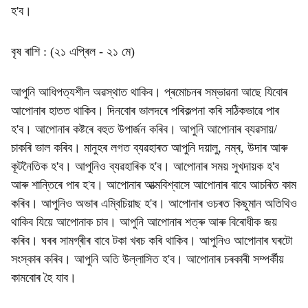
হ'ব।
বৃষ ৰাশি : (২১ এপ্ৰিল - ২১ মে)
আপুনি আধিপত্যশীল অৱস্থাত থাকিব। প্ৰমোচনৰ সম্ভাৱনা আছে যিবোৰ
আপোনাৰ হাতত থাকিব। দিনবোৰ ভালদৰে পৰিকল্পনা কৰি সঠিকভাৱে পাৰ
হ'ব। আপোনাৰ কষ্টৰে বহুত উপাৰ্জন কৰিব। আপুনি আপোনাৰ ব্যৱসায়/
চাকৰি ভাল কৰিব। মানুহৰ লগত ব্যৱহাৰত আপুনি দয়ালু, নম্ৰ, উদাৰ আৰু
কূটনৈতিক হ'ব। আপুনিও ব্যৱহাৰিক হ'ব। আপোনাৰ সময় সুখদায়ক হ'ব
আৰু শান্তিৰে পাৰ হ'ব। আপোনাৰ আত্মবিশ্বাসে আপোনাৰ বাবে আচৰিত কাম
কৰিব। আপুনিও অভাৰ এম্বিচিয়াছ হ'ব। আপোনাৰ ওচৰত কিছুমান অতিথিও
থাকিব যিয়ে আপোনাক চাব। আপুনি আপোনাৰ শত্ৰু আৰু বিৰোধীক জয়
কৰিব। ঘৰৰ সামগ্ৰীৰ বাবে টকা খৰচ কৰি থাকিব। আপুনিও আপোনাৰ ঘৰটো
সংস্কাৰ কৰিব। আপুনি অতি উল্লাসিত হ'ব। আপোনাৰ চৰকাৰী সম্পৰ্কীয়
কামবোৰ হৈ যাব।