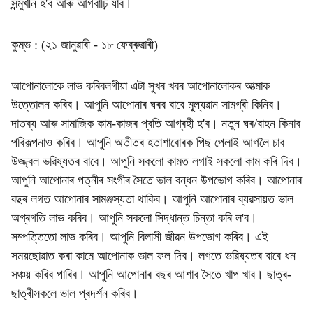
সন্মুখীন হ'ব আৰু আগবাঢ়ি যাব।
কুম্ভ : (২১ জানুৱাৰী - ১৮ ফেব্ৰুৱাৰী)
আপোনালোকে লাভ কৰিবলগীয়া এটা সুখৰ খবৰ আপোনালোকৰ আত্মাক
উত্তোলন কৰিব। আপুনি আপোনাৰ ঘৰৰ বাবে মূল্যৱান সামগ্ৰী কিনিব।
দাতব্য আৰু সামাজিক কাম-কাজৰ প্ৰতি আগ্ৰহী হ'ব। নতুন ঘৰ/বাহন কিনাৰ
পৰিকল্পনাও কৰিব। আপুনি অতীতৰ হতাশাবোৰক পিছ পেলাই আগলৈ চাব
উজ্জ্বল ভৱিষ্যতৰ বাবে। আপুনি সকলো কামত লগাই সকলো কাম কৰি দিব।
আপুনি আপোনাৰ পত্নীৰ সংগীৰ সৈতে ভাল বন্ধন উপভোগ কৰিব। আপোনাৰ
বছৰ লগত আপোনাৰ সামঞ্জস্যতা থাকিব। আপুনি আপোনাৰ ব্যৱসায়ত ভাল
অগ্ৰগতি লাভ কৰিব। আপুনি সকলো সিদ্ধান্ত চিন্তা কৰি ল'ব।
সম্পত্তিতো লাভ কৰিব। আপুনি বিলাসী জীৱন উপভোগ কৰিব। এই
সময়ছোৱাত কৰা কামে আপোনাক ভাল ফল দিব। লগতে ভৱিষ্যতৰ বাবে ধন
সঞ্চয় কৰিব পাৰিব। আপুনি আপোনাৰ বছৰ আশাৰ সৈতে খাপ খাব। ছাত্ৰ-
ছাত্ৰীসকলে ভাল প্ৰদৰ্শন কৰিব।