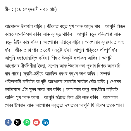
মীন : (১৯ ফেব্ৰুৱাৰী - ২০ মাৰ্চ)
আপোনাৰ উপাৰ্জন বাঢ়িব। জীৱনত বহুত সুখ আৰু আনন্দ পাব। আপুনি নিজৰ
কামত মনোনিৱেশ কৰিব আৰু ব্যস্ত থাকিব। আপুনি নতুন পৰিকল্পনা আৰু
নতুন ঠাইৰ কাম কৰিব। আপোনাৰ দায়িত্ব বাঢ়িব। আপোনাৰ ব্যৱসায়ত লাভ
হ'ব। জীৱনত যি পাব তাতেই সন্তুষ্ট হ'ব। আপুনি শক্তিৰে পৰিপূৰ্ণ হ'ব।
আপুনি যৎপৰোনাস্তি কৰিব। পিছত উৎকৃষ্ট ফলাফল আহিব। আপুনি
আপোনাৰ দীৰ্ঘদিনীয়া ইচ্ছা, সপোন আৰু উচ্চাকাংক্ষা পূৰণৰ দিশত আগবাঢ়ি
যাব পাৰে। স্বামী-স্ত্ৰীয়ে আচৰিত ধৰণৰ বন্ধন ভাগ কৰিব। সম্পৰ্ক
শক্তিশালী কৰিবলৈ আপুনি আপোনাৰ স্তৰটো সৰ্বোচ্চ চেষ্টা কৰিব। প্ৰেমৰ
চৰাইবোৰে এটা সুন্দৰ সময় পাৰ কৰিব। আপোনাৰ বন্ধু-বান্ধৱীয়ে কঢ়িয়াই
আনিব সুখ আৰু আশা। আপুনি হঠাতে কিবা এটা লাভ কৰিব। আপোনাৰ
গেবৰ উপহাৰ আৰু আপোনাৰ বক্তৃতা দক্ষতাৰে আপুনি যি বিচাৰে তাকে পাব।