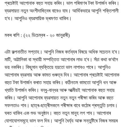
প্ৰচেষ্টাই আপোনাক বহুত সহায় কৰিব। ভাল পৰিমাণৰ টকা উপাৰ্জন কৰিব।
ব্যৱসায়ত নতুন অংশীদাৰিত্বৰ বাবেও যাব। আৰ্থিকভাৱে আপুনি শক্তিশালী
হ'ব। আপুনিও ব্যৱসায়িক ভ্ৰমণত থাকিব।
মকৰ ৰাশি : (২২ ডিচেম্বৰ - ২০ জানুৱাৰী)
এটা কল্পনাতীত সপ্তাহ। আপুনি নিজৰ কৰ্তব্যৰ বিষয়ে অধিক সচেতন হ'ব।
মাটি, অট্টালিকা বা স্থায়ী সম্পত্তিত আপোনাৰ লাভ হ'ব। সঁচা কথা ক'বলৈ
ভয় নকৰিব। কিছুমান ব্যক্তিয়ে হয়তো ভাল নাপাবও পাৰে। আপুনিও
আপোনাৰ ব্যৱসায় আৰু কামত গুৰুত্ব দিব। আপোনাৰ প্ৰচেষ্টাই আপোনাক
বহুত টকা উপাৰ্জন কৰাত সহায় কৰিব। কঠিনতম কামতো আপুনি ধন আৰু
খ্যাতি উপাৰ্জন কৰিব। বন্ধু-বান্ধৱ আৰু আত্মীয়ই আপোনাক বহুত সহায়
কৰিব। আপুনি আপোনাৰ ব্যৱসায়ত নতুন নতুন পৰীক্ষা কৰিব আৰু বহুত
সফলতাও পাব। ছাত্ৰ-ছাত্ৰীসকলে পৰীক্ষাৰ বাবে কঠোৰ প্ৰস্তুতি চলাব।
ঘৰত থাকিব এক শুভ অনুষ্ঠান। বহুত নতুন মানুহ লগ পাব। আপোনাৰ
যোগাযোগসমূহে ভাল ফল দিব। আপুনি ধৈৰ্য্য আৰু সন্তুষ্টিৰে নিজৰ সময়ৰ