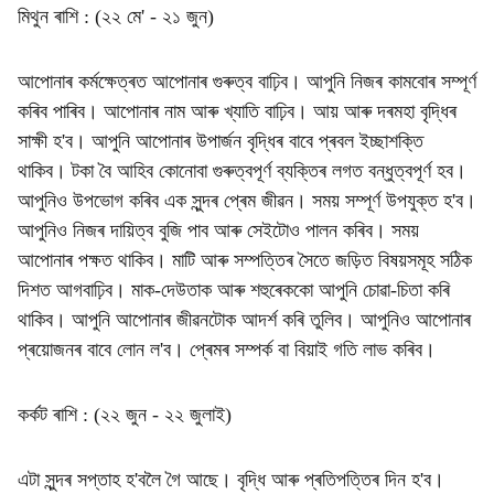
মিথুন ৰাশি : (২২ মে' - ২১ জুন)
আপোনাৰ কৰ্মক্ষেত্ৰত আপোনাৰ গুৰুত্ব বাঢ়িব। আপুনি নিজৰ কামবোৰ সম্পূৰ্ণ
কৰিব পাৰিব। আপোনাৰ নাম আৰু খ্যাতি বাঢ়িব। আয় আৰু দৰমহা বৃদ্ধিৰ
সাক্ষী হ'ব। আপুনি আপোনাৰ উপাৰ্জন বৃদ্ধিৰ বাবে প্ৰবল ইচ্ছাশক্তি
থাকিব। টকা বৈ আহিব কোনোবা গুৰুত্বপূৰ্ণ ব্যক্তিৰ লগত বন্ধুত্বপূৰ্ণ হব।
আপুনিও উপভোগ কৰিব এক সুন্দৰ প্ৰেম জীৱন। সময় সম্পূৰ্ণ উপযুক্ত হ'ব।
আপুনিও নিজৰ দায়িত্ব বুজি পাব আৰু সেইটোও পালন কৰিব। সময়
আপোনাৰ পক্ষত থাকিব। মাটি আৰু সম্পত্তিৰ সৈতে জড়িত বিষয়সমূহ সঠিক
দিশত আগবাঢ়িব। মাক-দেউতাক আৰু শহুৰেককো আপুনি চোৱা-চিতা কৰি
থাকিব। আপুনি আপোনাৰ জীৱনটোক আদৰ্শ কৰি তুলিব। আপুনিও আপোনাৰ
প্ৰয়োজনৰ বাবে লোন ল'ব। প্ৰেমৰ সম্পৰ্ক বা বিয়াই গতি লাভ কৰিব।
কৰ্কট ৰাশি : (২২ জুন - ২২ জুলাই)
এটা সুন্দৰ সপ্তাহ হ'বলৈ গৈ আছে। বৃদ্ধি আৰু প্ৰতিপত্তিৰ দিন হ'ব।