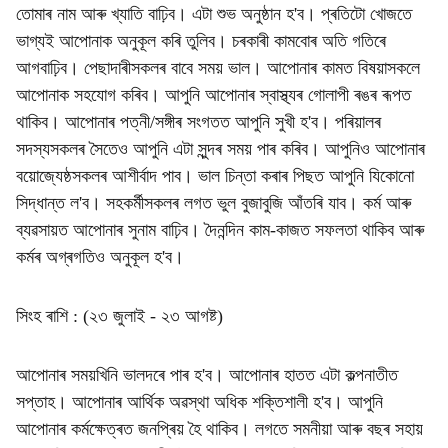
তোমাৰ নাম আৰু খ্যাতি বাঢ়িব। এটা শুভ অনুষ্ঠান হ'ব। প্ৰতিটো খোজতে
ভাগ্যই আপোনাক অনুকূল কৰি তুলিব। চৰকাৰী কামবোৰ অতি গতিৰে
আগবাঢ়িব। পেছাদাৰীসকলৰ বাবে সময় ভাল। আপোনাৰ কামত বিষয়াসকলে
আপোনাক সহযোগ কৰিব। আপুনি আপোনাৰ স্বাস্থ্যৰ গোলাপী ৰঙৰ ৰূপত
থাকিব। আপোনাৰ পত্নী/সঙ্গীৰ সংগতত আপুনি সুখী হ'ব। পৰিয়ালৰ
সদস্যসকলৰ সৈতেও আপুনি এটা সুন্দৰ সময় পাৰ কৰিব। আপুনিও আপোনাৰ
বয়োজ্যেষ্ঠসকলৰ আশীৰ্বাদ পাব। ভাল চিন্তা কৰাৰ পিছত আপুনি যিকোনো
সিদ্ধান্ত ল'ব। সহকৰ্মীসকলৰ লগত ভুল বুজাবুজি আঁতৰি যাব। কৰ্ম আৰু
ব্যৱসায়ত আপোনাৰ সুনাম বাঢ়িব। দৈনন্দিন কাম-কাজত সফলতা থাকিব আৰু
কৰ্মৰ অগ্ৰগতিও অনুকূল হ'ব।
সিংহ ৰাশি : (২৩ জুলাই - ২৩ আগষ্ট)
আপোনাৰ সময়খিনি ভালদৰে পাৰ হ'ব। আপোনাৰ হাতত এটা কল্পনাতীত
সপ্তাহ। আপোনাৰ আৰ্থিক অৱস্থা অধিক শক্তিশালী হ'ব। আপুনি
আপোনাৰ কৰ্মক্ষেত্ৰত জনপ্ৰিয় হৈ থাকিব। লগতে সমনীয়া আৰু বছৰ সহায়