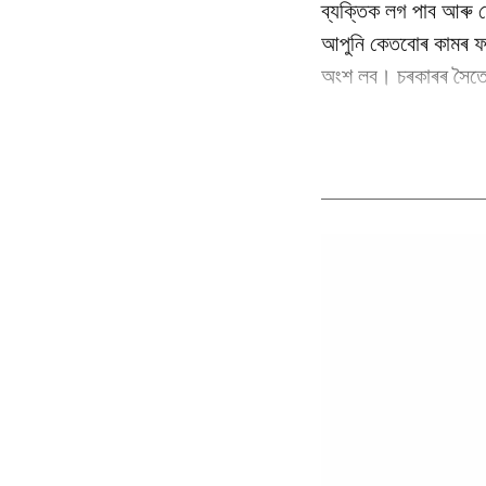
ব্যক্তিক লগ পাব আৰু
আপুনি কেতবোৰ কামৰ ফল
অংশ লব। চৰকাৰৰ সৈতে