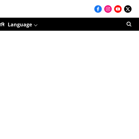
তৰি
Language