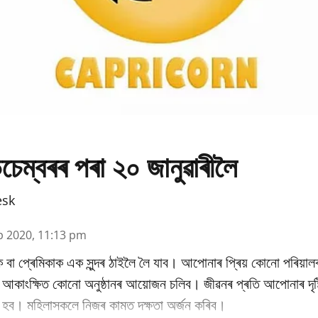
চেম্বৰৰ পৰা ২০ জানুৱাৰীলৈ
esk
p 2020, 11:13 pm
 বা প্ৰেমিকাক এক সুন্দৰ ঠাইলৈ লৈ যাব। আপোনাৰ প্ৰিয় কোনো পৰিয়াল
আকাংক্ষিত কোনো অনুষ্ঠানৰ আয়োজন চলিব। জীৱনৰ প্ৰতি আপোনাৰ দৃষ
ত হব। মহিলাসকলে নিজৰ কামত দক্ষতা অৰ্জন কৰিব।