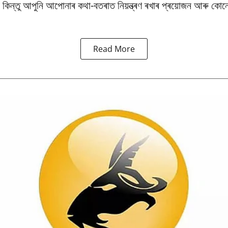
 কিন্তু আপুনি আপোনাৰ কথা-বতৰাত নিয়ন্ত্ৰণ ৰখাৰ প্ৰয়োজন আৰু কোন
Read More