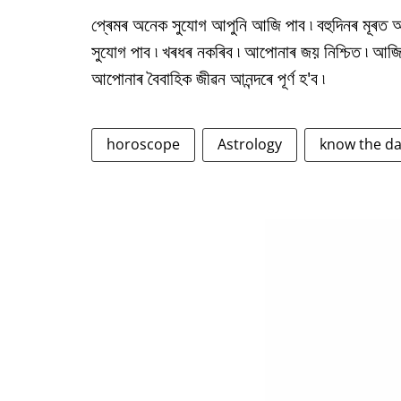
প্ৰেমৰ অনেক সুযোগ আপুনি আজি পাব ৷ বহুদিনৰ মূৰত
সুযোগ পাব ৷ খৰধৰ নকৰিব ৷ আপোনাৰ জয় নিশ্চিত ৷ আজি
আপোনাৰ বৈবাহিক জীৱন আনন্দৰে পূৰ্ণ হ'ব ৷
horoscope
Astrology
know the d