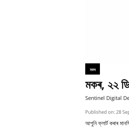
মকৰ
মকৰ, ২২ ডি
Sentinel Digital D
Published on
:
28 Se
আপুনি ফ্লাৰ্ট কৰাৰ মা