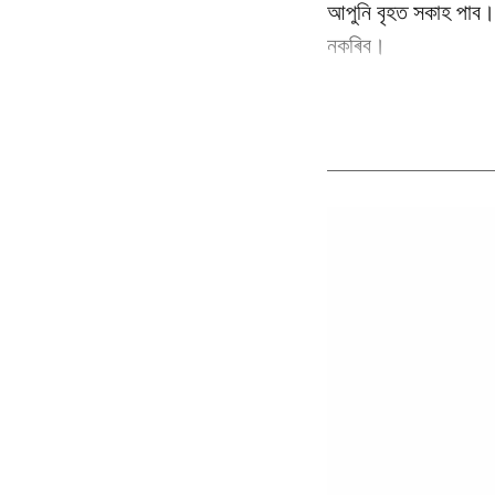
আপুনি বৃহত সকাহ পাব।
নকৰিব।