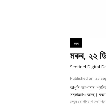
মকৰ
মকৰ, ২২ ডি
Sentinel Digital D
Published on
:
25 Se
আপুনি আপোনাৰ প্ৰেমিক
সম্ভাৱনাও আছে। ঘৰত 
নতুন যোগাযোগ স্থাপি