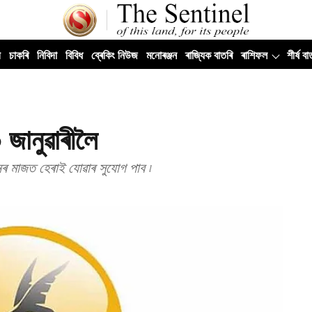
ী
চাকৰি
নিবিদা
বিবিধ
ব্ৰেকিং নিউজ
মনোৰঞ্জন
ৰাজ্যিক বাতৰি
ৰাশিফল
শীৰ্ষ বা
 জানুৱাৰীলৈ
ৰ মাজত হেৰাই যোৱাৰ সুযোগ পাব ৷