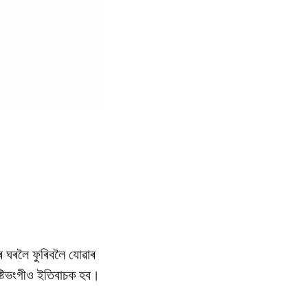
ৰ ঘৰলৈ ফুৰিবলৈ যোৱাৰ
্টিভংগীও ইতিবাচক হব।