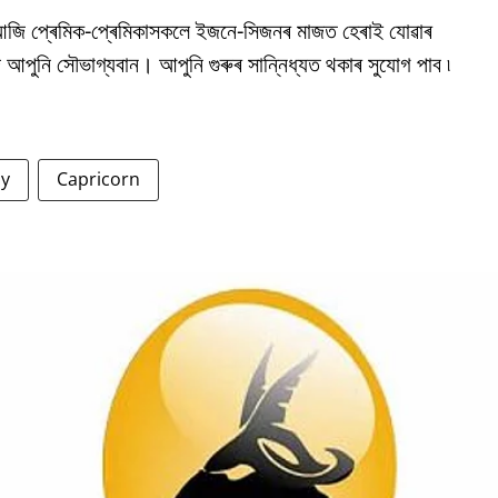
 আজি প্ৰেমিক-প্ৰেমিকাসকলে ইজনে-সিজনৰ মাজত হেৰাই যোৱাৰ
 আপুনি সৌভাগ্যবান। আপুনি গুৰুৰ সান্নিধ্যত থকাৰ সুযোগ পাব ৷
ay
Capricorn