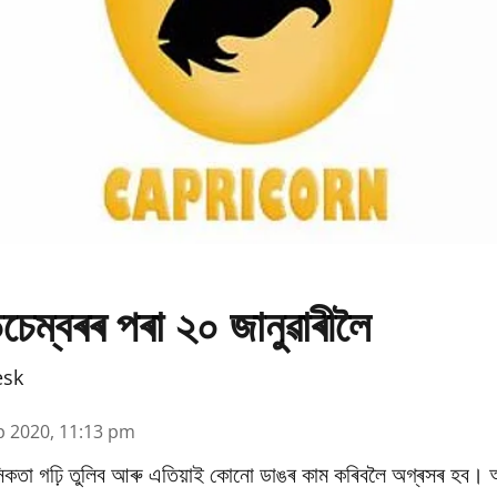
চেম্বৰৰ পৰা ২০ জানুৱাৰীলৈ
esk
p 2020, 11:13 pm
নসিকতা গঢ়ি তুলিব আৰু এতিয়াই কোনো ডাঙৰ কাম কৰিবলৈ অগ্ৰসৰ হব। আ