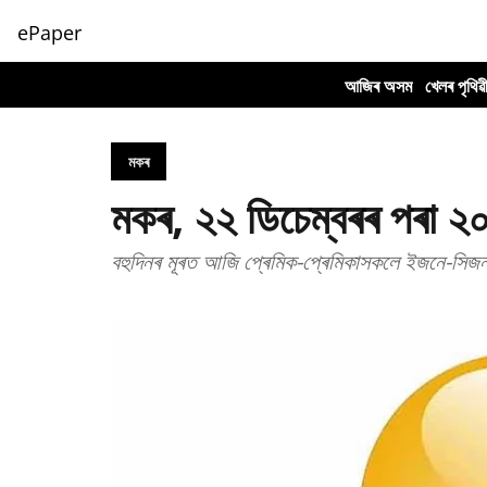
ePaper
আজিৰ অসম
খেলৰ পৃথিৱ
মকৰ
মকৰ, ২২ ডিচেম্বৰৰ পৰা ২০
বহুদিনৰ মূৰত আজি প্ৰেমিক-প্ৰেমিকাসকলে ইজনে-সিজন