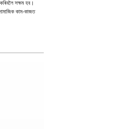
কৰিবলৈ সক্ষম হব।
 সামাজিক কাম-কাজত