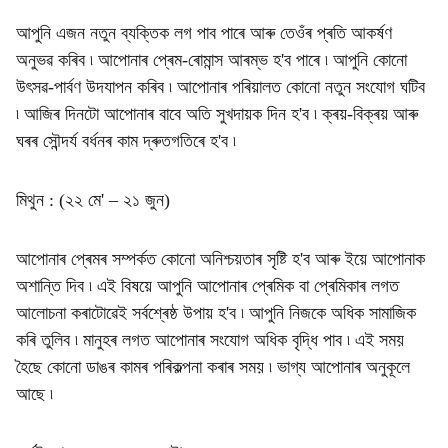
আপুনি এজন নতুন ব্যক্তিক লগ পাব পাৰে আৰু তেওঁৰ প্ৰতি আকৰ্ষণ
অনুভৱ কৰিব ৷ আপোনাৰ প্ৰেম-ৰোমান্স আৰম্ভ হ'ব পাৰে ৷ আপুনি কোনো
উৎসৱ-পাৰ্বণ উদযাপন কৰিব ৷ আপোনাৰ পৰিয়ালত কোনো নতুন সংযোগ ঘটিব
৷ আজিৰ দিনটো আপোনাৰ বাবে অতি সুখদায়ক দিন হ'ব ৷ ক্ৰয়-বিক্ৰয় আৰু
ঘৰৰ সৌন্দৰ্য বৰ্ধনৰ কাম দ্ৰুতগতিৰে হ'ব ৷
মিথুন : (২২ মে' – ২১ জুন)
আপোনাৰ প্ৰেমৰ সম্পৰ্কত কোনো অনিশ্চয়তাৰ সৃষ্টি হ'ব আৰু ইয়ে আপোনাক
অশান্তি দিব ৷ এই বিষয়ে আপুনি আপোনাৰ প্ৰেমিক বা প্ৰেমিকাৰ লগত
আলোচনা কৰাটোৱেই সৰ্বশ্ৰেষ্ঠ উপায় হ'ব ৷ আপুনি নিজকে অধিক সামাজিক
কৰি তুলিব ৷ মানুহৰ লগত আপোনাৰ সংযোগ অধিক বৃদ্ধি পাব ৷ এই সময়
হৈছে কোনো ডাঙৰ কামৰ পৰিকল্পনা কৰাৰ সময় ৷ ভাগ্য আপোনাৰ অনুকূলে
আছে ৷