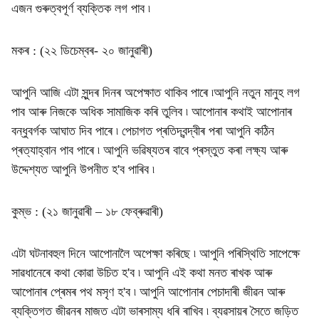
এজন গুৰুত্বপূৰ্ণ ব্যক্তিক লগ পাব ৷
মকৰ : (২২ ডিচেম্বৰ- ২০ জানুৱাৰী)
আপুনি আজি এটা সুন্দৰ দিনৰ অপেক্ষাত থাকিব পাৰে ৷আপুনি নতুন মানুহ লগ
পাব আৰু নিজকে অধিক সামাজিক কৰি তুলিব ৷ আপোনাৰ কথাই আপোনাৰ
বন্ধুবৰ্গক আঘাত দিব পাৰে ৷ পেচাগত প্ৰতিদ্বন্দ্বীৰ পৰা আপুনি কঠিন
প্ৰত্যাহ্বান পাব পাৰে ৷ আপুনি ভৱিষ্যতৰ বাবে প্ৰস্তুত কৰা লক্ষ্য আৰু
উদ্দেশ্যত আপুনি উপনীত হ'ব পাৰিব ৷
কুম্ভ : (২১ জানুৱাৰী – ১৮ ফেব্ৰুৱাৰী)
এটা ঘটনাবহুল দিনে আপোনালৈ অপেক্ষা কৰিছে ৷ আপুনি পৰিস্থিতি সাপেক্ষে
সাৱধানেৰে কথা কোৱা উচিত হ'ব ৷ আপুনি এই কথা মনত ৰাখক আৰু
আপোনাৰ প্ৰেমৰ পথ মসৃণ হ'ব ৷ আপুনি আপোনাৰ পেচাদাৰী জীৱন আৰু
ব্যক্তিগত জীৱনৰ মাজত এটা ভাৰসাম্য ধৰি ৰাখিব ৷ ব্যৱসায়ৰ সৈতে জড়িত