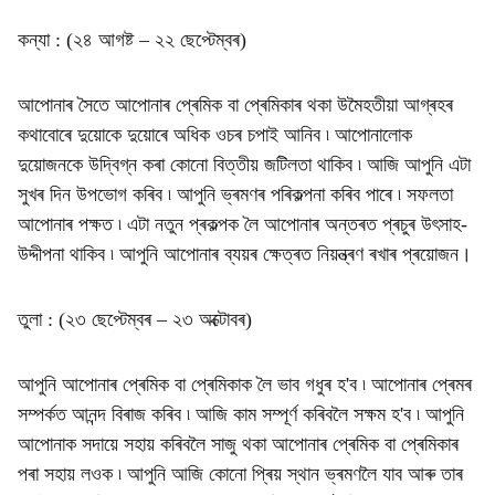
কন্যা : (২৪ আগষ্ট – ২২ ছেপ্টেম্বৰ)
আপোনাৰ সৈতে আপোনাৰ প্ৰেমিক বা প্ৰেমিকাৰ থকা উমৈহতীয়া আগ্ৰহৰ
কথাবোৰে দুয়োকে দুয়োৰে অধিক ওচৰ চপাই আনিব ৷ আপোনালোক
দুয়োজনকে উদ্বিগ্ন কৰা কোনো বিত্তীয় জটিলতা থাকিব ৷ আজি আপুনি এটা
সুখৰ দিন উপভোগ কৰিব ৷ আপুনি ভ্ৰমণৰ পৰিকল্পনা কৰিব পাৰে ৷ সফলতা
আপোনাৰ পক্ষত ৷ এটা নতুন প্ৰকল্পক লৈ আপোনাৰ অন্তৰত প্ৰচুৰ উৎসাহ-
উদ্দীপনা থাকিব ৷ আপুনি আপোনাৰ ব্যয়ৰ ক্ষেত্ৰত নিয়ন্ত্ৰণ ৰখাৰ প্ৰয়োজন।
তুলা : (২৩ ছেপ্টেম্বৰ – ২৩ অক্টোবৰ)
আপুনি আপোনাৰ প্ৰেমিক বা প্ৰেমিকাক লৈ ভাব গধুৰ হ'ব ৷ আপোনাৰ প্ৰেমৰ
সম্পৰ্কত আনন্দ বিৰাজ কৰিব ৷ আজি কাম সম্পূৰ্ণ কৰিবলৈ সক্ষম হ'ব ৷ আপুনি
আপোনাক সদায়ে সহায় কৰিবলৈ সাজু থকা আপোনাৰ প্ৰেমিক বা প্ৰেমিকাৰ
পৰা সহায় লওক ৷ আপুনি আজি কোনো প্ৰিয় স্থান ভ্ৰমণলৈ যাব আৰু তাৰ