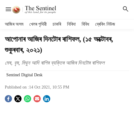
H
আজিৰ অসম
খেলৰ পৃথিৱী
চাকৰি
নিবিদা
বিবিধ
ব্ৰেকিং নিউজ
e
a
আপোনাৰ আজিৰ দিনটোৰ ৰাশিফল, (১৫ অক্টোবৰ,
d
শুকুৰবাৰ, ২০২১)
e
r
m
মেষ, বৃষ, মিথুন আদি ৰাশিৰ ব্যক্তিৰ আজিৰ দিনটোৰ ৰাশিফল
e
Sentinel Digital Desk
n
u
Published on :
14 Oct 2021, 10:55 PM
i
t
S
e
m
o
s
c