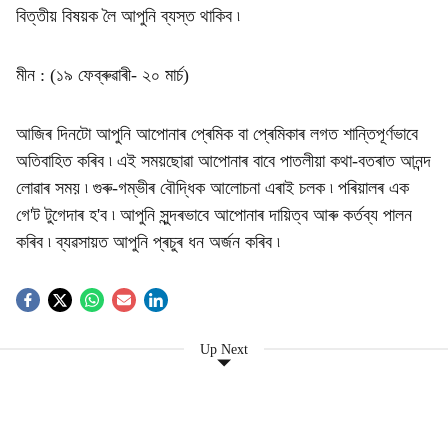
বিত্তীয় বিষয়ক লৈ আপুনি ব্যস্ত থাকিব ৷
মীন : (১৯ ফেব্ৰুৱাৰী- ২০ মাৰ্চ)
আজিৰ দিনটো আপুনি আপোনাৰ প্ৰেমিক বা প্ৰেমিকাৰ লগত শান্তিপূৰ্ণভাবে
অতিবাহিত কৰিব ৷ এই সময়ছোৱা আপোনাৰ বাবে পাতলীয়া কথা-বতৰাত আনন্দ
লোৱাৰ সময় ৷ গুৰু-গম্ভীৰ বৌদ্ধিক আলোচনা এৰাই চলক ৷ পৰিয়ালৰ এক
গে'ট টুগেদাৰ হ'ব ৷ আপুনি সুন্দৰভাবে আপোনাৰ দায়িত্ব আৰু কৰ্তব্য পালন
কৰিব ৷ ব্যৱসায়ত আপুনি প্ৰচুৰ ধন অৰ্জন কৰিব ৷
Up Next