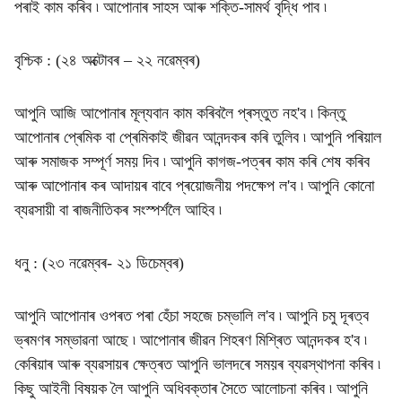
পৰাই কাম কৰিব ৷ আপোনাৰ সাহস আৰু শক্তি-সামৰ্থ বৃদ্ধি পাব ৷
বৃশ্চিক : (২৪ অক্টোবৰ – ২২ নৱেম্বৰ)
আপুনি আজি আপোনাৰ মূল্যবান কাম কৰিবলৈ প্ৰস্তুত নহ'ব ৷ কিন্তু
আপোনাৰ প্ৰেমিক বা প্ৰেমিকাই জীৱন আনন্দকৰ কৰি তুলিব ৷ আপুনি পৰিয়াল
আৰু সমাজক সম্পূৰ্ণ সময় দিব ৷ আপুনি কাগজ-পত্ৰৰ কাম কৰি শেষ কৰিব
আৰু আপোনাৰ কৰ আদায়ৰ বাবে প্ৰয়োজনীয় পদক্ষেপ ল'ব ৷ আপুনি কোনো
ব্যৱসায়ী বা ৰাজনীতিকৰ সংস্পৰ্শলৈ আহিব ৷
ধনু : (২৩ নৱেম্বৰ- ২১ ডিচেম্বৰ)
আপুনি আপোনাৰ ওপৰত পৰা হেঁচা সহজে চম্ভালি ল'ব ৷ আপুনি চমু দূৰত্ব
ভ্ৰমণৰ সম্ভাৱনা আছে ৷ আপোনাৰ জীৱন শিহৰণ মিশ্ৰিত আনন্দকৰ হ'ব ৷
কেৰিয়াৰ আৰু ব্যৱসায়ৰ ক্ষেত্ৰত আপুনি ভালদৰে সময়ৰ ব্যৱস্থাপনা কৰিব ৷
কিছু আইনী বিষয়ক লৈ আপুনি অধিবক্তাৰ সৈতে আলোচনা কৰিব ৷ আপুনি