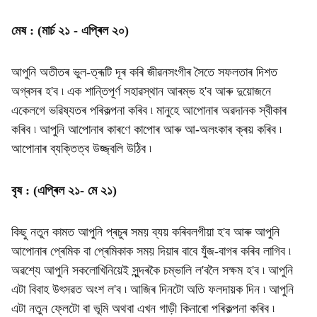
মেষ : (মাৰ্চ ২১ - এপ্ৰিল ২০)
আপুনি অতীতৰ ভুল-ত্ৰূটি দূৰ কৰি জীৱনসংগীৰ সৈতে সফলতাৰ দিশত
অগ্ৰসৰ হ'ব ৷ এক শান্তিপূৰ্ণ সহাৱস্থান আৰম্ভ হ'ব আৰু দুয়োজনে
একেলগে ভৱিষ্যতৰ পৰিকল্পনা কৰিব ৷ মানুহে আপোনাৰ অৱদানক স্বীকাৰ
কৰিব ৷ আপুনি আপোনাৰ কাৰণে কাপোৰ আৰু আ-অলংকাৰ ক্ৰয় কৰিব ৷
আপোনাৰ ব্যক্তিত্ব উজ্জ্বলি উঠিব ৷
বৃষ : (এপ্ৰিল ২১- মে ২১)
কিছু নতুন কামত আপুনি প্ৰচুৰ সময় ব্যয় কৰিবলগীয়া হ'ব আৰু আপুনি
আপোনাৰ প্ৰেমিক বা প্ৰেমিকাক সময় দিয়াৰ বাবে যুঁজ-বাগৰ কৰিব লাগিব ৷
অৱশ্যে আপুনি সকলোখিনিয়েই সুন্দৰকৈ চম্ভালি ল'বলৈ সক্ষম হ'ব ৷ আপুনি
এটা বিবাহ উৎসৱত অংশ ল'ব ৷ আজিৰ দিনটো অতি ফলদায়ক দিন ৷ আপুনি
এটা নতুন ফ্লেটো বা ভূমি অথবা এখন গাড়ী কিনাৰো পৰিকল্পনা কৰিব ৷