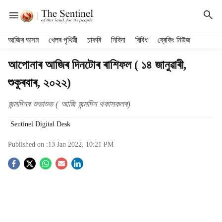
H
আজিৰ অসম
খেলৰ পৃথিৱী
চাকৰি
নিবিদা
বিবিধ
ব্ৰেকিং নিউজ
e
a
আপোনাৰ আজিৰ দিনটোৰ ৰাশিফল ( ১৪ জানুৱাৰী,
d
শুকুৰবাৰ, ২০২২)
e
r
m
জন্মদিনৰ শুভাশুভ ( আজি জন্মদিন থকাসকলৰ)
e
Sentinel Digital Desk
n
u
Published on :
13 Jan 2022, 10:21 PM
i
t
S
e
m
o
s
c