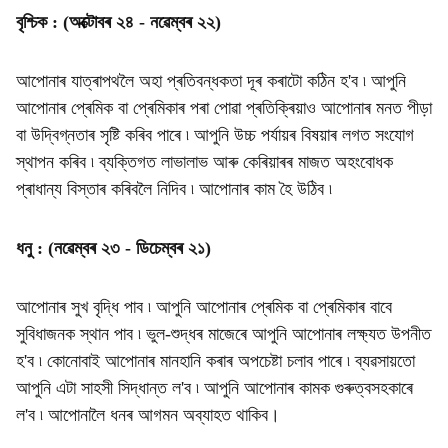
বৃশ্চিক : (অক্টোবৰ ২৪ - নৱেম্বৰ ২২)
আপোনাৰ যাত্ৰাপথলৈ অহা প্ৰতিবন্ধকতা দূৰ কৰাটো কঠিন হ'ব ৷ আপুনি
আপোনাৰ প্ৰেমিক বা প্ৰেমিকাৰ পৰা পোৱা প্ৰতিক্ৰিয়াও আপোনাৰ মনত পীড়া
বা উদ্বিগ্নতাৰ সৃষ্টি কৰিব পাৰে ৷ আপুনি উচ্চ পৰ্যায়ৰ বিষয়াৰ লগত সংযোগ
স্থাপন কৰিব ৷ ব্যক্তিগত লাভালাভ আৰু কেৰিয়াৰৰ মাজত অহংবোধক
প্ৰাধান্য বিস্তাৰ কৰিবলৈ নিদিব ৷ আপোনাৰ কাম হৈ উঠিব ৷
ধনু : (নৱেম্বৰ ২৩ - ডিচেম্বৰ ২১)
আপোনাৰ সুখ বৃদ্ধি পাব ৷ আপুনি আপোনাৰ প্ৰেমিক বা প্ৰেমিকাৰ বাবে
সুবিধাজনক স্থান পাব ৷ ভুল-শুদ্ধৰ মাজেৰে আপুনি আপোনাৰ লক্ষ্যত উপনীত
হ'ব ৷ কোনোবাই আপোনাৰ মানহানি কৰাৰ অপচেষ্টা চলাব পাৰে ৷ ব্যৱসায়তো
আপুনি এটা সাহসী সিদ্ধান্ত ল'ব ৷ আপুনি আপোনাৰ কামক গুৰুত্বসহকাৰে
ল'ব ৷ আপোনালৈ ধনৰ আগমন অব্যাহত থাকিব।