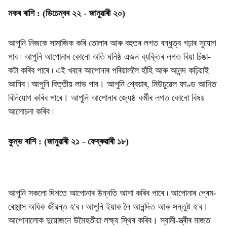
মকৰ ৰাশি : (ডিচেম্বৰ ২২ - জানুৱাৰী ২০)
আপুনি নিজকে সামাজিক কৰি তোলাৰ আৰু বহুতৰ লগত বন্ধুত্ব গঢ়াৰ সুযোগ
পাব ৷ আপুনি আপোনাৰ কোনো অতি ঘনিষ্ঠ এজন ব্যক্তিৰ লগত বিয়া চিঙা-
কটা কৰিব পাৰে ৷ এই খবৰে আপোনাৰ পৰিয়াললৈ হাঁহি আৰু আনন্দ কঢ়িয়াই
আনিব ৷ আপুনি বিত্তীয় লাভ পাব। আপুনি শ্বেয়াৰ, মিউচুৱেল ফাণ্ড আদিত
বিনিয়োগ কৰিব পাৰে। আপুনি আপোনাৰ জ্যেষ্ঠ কৰ্মীৰ লগত কোনো বিষয়
আলোচনা কৰিব ৷
কুম্ভ ৰাশি : (জানুৱাৰী ২১ - ফেব্ৰুৱাৰী ১৮)
আপুনি সকলো দিশতে আপোনাৰ উন্নতি আশা কৰিব পাৰে ৷ আপোনাৰ প্ৰেম-
ৰোমান্স অধিক জীৱন্ত হ'ব ৷ আপুনি ইয়াক লৈ আনন্দিত আৰু সন্তুষ্ট হ'ব।
আপোনালোক দুয়োজনে উমৈহতীয়া লক্ষ্য স্থিৰ কৰিব। স্বামী-স্ত্ৰীৰ মাজত