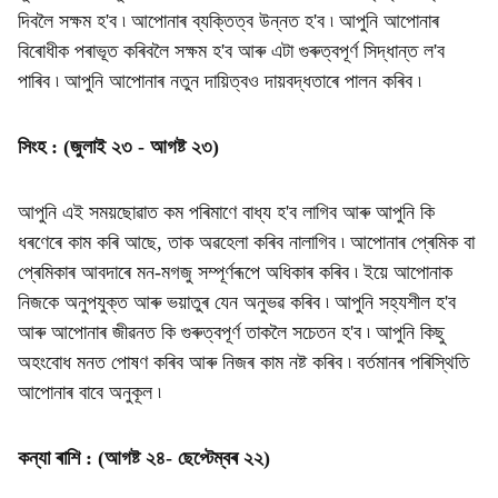
দিবলৈ সক্ষম হ'ব ৷ আপোনাৰ ব্যক্তিত্ব উন্নত হ'ব ৷ আপুনি আপোনাৰ
বিৰোধীক পৰাভূত কৰিবলৈ সক্ষম হ'ব আৰু এটা গুৰুত্বপূৰ্ণ সিদ্ধান্ত ল'ব
পাৰিব ৷ আপুনি আপোনাৰ নতুন দায়িত্বও দায়বদ্ধতাৰে পালন কৰিব ৷
সিংহ : (জুলাই ২৩ - আগষ্ট ২৩)
আপুনি এই সময়ছোৱাত কম পৰিমাণে বাধ্য হ'ব লাগিব আৰু আপুনি কি
ধৰণেৰে কাম কৰি আছে, তাক অৱহেলা কৰিব নালাগিব ৷ আপোনাৰ প্ৰেমিক বা
প্ৰেমিকাৰ আবদাৰে মন-মগজু সম্পূৰ্ণৰূপে অধিকাৰ কৰিব ৷ ইয়ে আপোনাক
নিজকে অনুপযুক্ত আৰু ভয়াতুৰ যেন অনুভৱ কৰিব ৷ আপুনি সহ্যশীল হ'ব
আৰু আপোনাৰ জীৱনত কি গুৰুত্বপূৰ্ণ তাকলৈ সচেতন হ'ব ৷ আপুনি কিছু
অহংবোধ মনত পোষণ কৰিব আৰু নিজৰ কাম নষ্ট কৰিব ৷ বৰ্তমানৰ পৰিস্থিতি
আপোনাৰ বাবে অনুকূল ৷
কন্যা ৰাশি : (আগষ্ট ২৪- ছেপ্টেম্বৰ ২২)