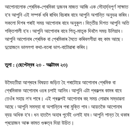
আপোনালোক প্ৰেমিক-প্ৰেমিকা দুজনৰ মাজত আজি এক সৌহাৰ্দ্যপূৰ্ণ সাক্ষাত
হ'ব আপুনি এই সম্পৰ্ক ধৰি ৰাখিব বিচৰাৰ বাবে আপুনি অশান্তি অনুভৱ কৰিব ৷
সকলো দিশৰ পৰাই সময় আপোনাৰ বাবে অনুকূল ৷ বিত্তীয় দিশত আপুনি অতি
শক্তিশালী হ'ব ৷ আপুনি আপোনাৰ বাবে পিতৃ-মাতৃক দিবলৈ সময় উলিয়াব ৷
আপুনি আপোনাৰ প্ৰেমিক বা প্ৰেমিকাৰ সৈতে কৰিবলগীয়া বহু কাম আছে ৷
দুয়োজনে ভাললগা কথা-বতৰা ভাগ-বাটোৱাৰা কৰিব।
তুলা : (ছেপ্টেম্বৰ ২৩ - অক্টোবৰ ২৩)
উমৈহতীয়া আগ্ৰহৰ বিষয়ত জড়িত হৈ পৰাটোৱে আপোনাৰ প্ৰেমিক বা
প্ৰেমিকাক আপোনাৰ ওচৰ চপাই আনিব ৷ আপুনি এটা প্ৰকল্পৰ কামৰ বাবে
তেওঁৰ সহায় ল'ব পাৰে। এই প্ৰকল্পই আপোনাৰ বহু সময় লোৱাৰ সম্ভাৱনা
আছে ৷ আপুনি সমস্যা বা অশান্তিৰ পৰা মুক্তি পাব ৷ আয়তকৈ আপোনাৰ
ব্যয় অধিক হ'ব ৷ ধন হাতলৈ অহাৰ পূৰ্বেই ওলাই যাব ৷ আপুনি শান্ত হৈ থকাৰ
প্ৰয়োজন আৰু কামত গুৰুত্ব দিয়া উচিত।