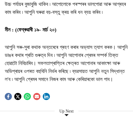
উচ্চ পৰ্যায়ৰ বুজাবুজি থাকিব ৷ আপোলোকে পৰস্পৰৰ ভালপোৱা আৰু আগ্ৰহৰ
কাম কৰিব ৷ আপুনি ঘৰুৱা বয়-বস্তু ক্ৰয় কৰি ধন ব্যয় কৰিব ৷
মীন : (ফেব্ৰুৱাৰী ১৯- মাৰ্চ ২০)
আপুনি সৰু-সুৰা কথাক অন্তৰেৰে গ্ৰহণ কৰাৰ অভ্যাস ত্যাগ কৰক। আপুনি
ডাঙৰ কথাৰ প্ৰতি গুৰুত্ব দিব ৷ আপুনি আপোনাৰ প্ৰেমৰ সম্পৰ্ক তিক্ত
হোৱাটো নিবিচাৰিব। সফলতাপ্ৰাপ্তিৰ ক্ষেত্ৰত আপোনাৰ আকাংক্ষা আৰু
অভিপ্ৰায়ৰ ওপৰত বহুখিনি নিৰ্ভৰ কৰিছে ৷ ব্যৱসায়ত আপুনি নতুন সিদ্ধান্ত
ল'ব ৷ আপুনি প্ৰেমৰ সমানে নিজৰ কাম আৰু কেৰিয়াৰকো ভাল পাব।
Up Next