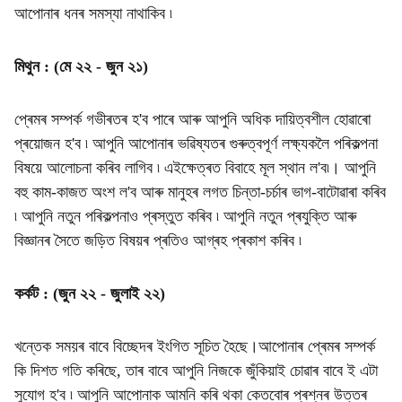
আপোনাৰ ধনৰ সমস্যা নাথাকিব ৷
মিথুন : (মে ২২ - জুন ২১)
প্ৰেমৰ সম্পৰ্ক গভীৰতৰ হ'ব পাৰে আৰু আপুনি অধিক দায়িত্বশীল হোৱাৰো
প্ৰয়োজন হ'ব ৷ আপুনি আপোনাৰ ভৱিষ্যতৰ গুৰুত্বপূৰ্ণ লক্ষ্যকলৈ পৰিকল্পনা
বিষয়ে আলোচনা কৰিব লাগিব ৷ এইক্ষেত্ৰত বিবাহে মূল স্থান ল'ব৷। আপুনি
বহু কাম-কাজত অংশ ল'ব আৰু মানুহৰ লগত চিন্তা-চৰ্চাৰ ভাগ-বাটোৱাৰা কৰিব
৷ আপুনি নতুন পৰিকল্পনাও প্ৰস্তুত কৰিব ৷ আপুনি নতুন প্ৰযুক্তি আৰু
বিজ্ঞানৰ সৈতে জড়িত বিষয়ৰ প্ৰতিও আগ্ৰহ প্ৰকাশ কৰিব ৷
কৰ্কট : (জুন ২২ - জুলাই ২২)
খন্তেক সময়ৰ বাবে বিচ্ছেদৰ ইংগিত সূচিত হৈছে।আপোনাৰ প্ৰেমৰ সম্পৰ্ক
কি দিশত গতি কৰিছে, তাৰ বাবে আপুনি নিজকে জুঁকিয়াই চোৱাৰ বাবে ই এটা
সুযোগ হ'ব ৷ আপুনি আপোনাক আমনি কৰি থকা কেতবোৰ প্ৰশ্নৰ উত্তৰ