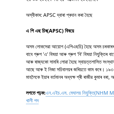
অস্বীকাৰ: APSC দ্বাৰা প্ৰদান কৰা হৈছে
এ পি এছ চিৰ(APSC) বিষয়ে
অসম লোকসেৱা আয়োগ (এপিএছচি) হৈছে অসম চৰকাৰৰ 
বাবে গ্ৰুপ 'এ' বিষয়া আৰু গ্ৰুপ 'বি' বিষয়া নিযুক্তিৰ
আৰু ৰাজ্যকো সামৰি লোৱা হৈছে স্বায়ত্তশাসিত সংস্থাসম
আছে আৰু ই নিজা সচিবালয়ৰ জৰিয়তে কাম কৰে। ১৯৩৭ 
মাহলৈকে ইয়াৰ বৰ্তমানৰ অধ্যক্ষ শ্ৰী ৰাজীৱ কুমাৰ বৰ
লগতে পঢ়ক:
এন.এইচ.এম. মেঘালয় নিযুক্তি(NHM M
খালী পদ