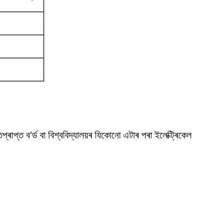
িপ্ৰাপ্ত ব'ৰ্ড বা বিশ্ববিদ্যালয়ৰ যিকোনো এটাৰ পৰা ইলেক্ট্ৰিকেল