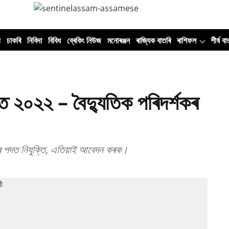
ী
চাকৰি
নিবিদা
বিবিধ
ব্ৰেকিং নিউজ
মনোৰঞ্জন
ৰাজ্যিক বাতৰি
ৰাশিফল
শীৰ্ষ বা
 ২০২২ – বৈদ্যুতিক পৰিদৰ্শকৰ
ৰ পদত নিযুক্তি, এতিয়াই আবেদন কৰক।