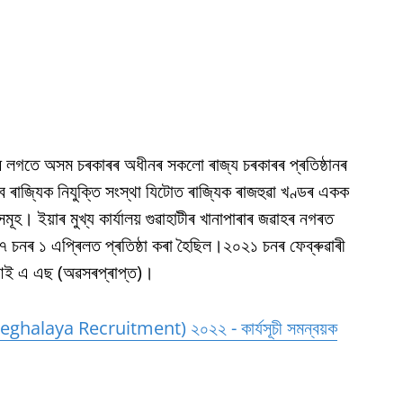
লগতে অসম চৰকাৰৰ অধীনৰ সকলো ৰাজ্য চৰকাৰৰ প্ৰতিষ্ঠানৰ
 বাবে ৰাজ্যিক নিযুক্তি সংস্থা যিটোত ৰাজ্যিক ৰাজহুৱা খণ্ডৰ একক
ূহ। ইয়াৰ মুখ্য কাৰ্যালয় গুৱাহাটীৰ খানাপাৰাৰ জৱাহৰ নগৰত
চনৰ ১ এপ্ৰিলত প্ৰতিষ্ঠা কৰা হৈছিল।২০২১ চনৰ ফেব্ৰুৱাৰী
া, আই এ এছ (অৱসৰপ্ৰাপ্ত)।
eghalaya Recruitment) ২০২২ - কাৰ্যসূচী সমন্বয়ক