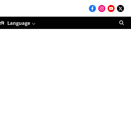
তৰি
Language