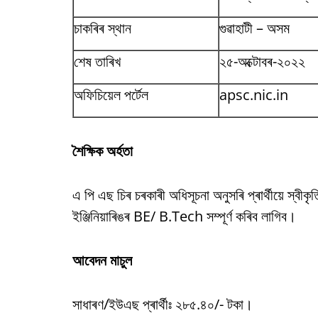
চাকৰিৰ স্থান
গুৱাহাটী – অসম
শেষ তাৰিখ
২৫-অক্টোবৰ-২০২২
অফিচিয়েল পৰ্টেল
apsc.nic.in
শৈক্ষিক অৰ্হতা
এ পি এছ চিৰ চৰকাৰী অধিসূচনা অনুসৰি প্ৰাৰ্থীয়ে স্বীকৃত
ইঞ্জিনিয়াৰিঙৰ BE/ B.Tech সম্পূৰ্ণ কৰিব লাগিব।
আবেদন মাচুল
সাধাৰণ/ইউএছ প্ৰাৰ্থীঃ ২৮৫.৪০/- টকা।