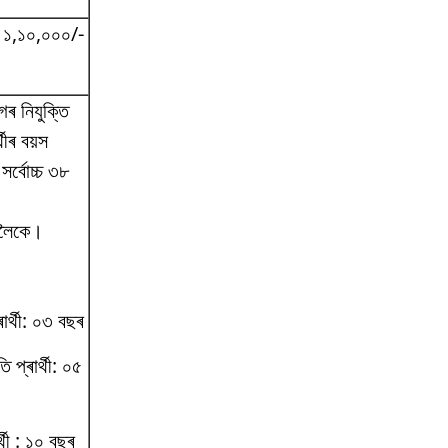
 ১,১০,০০০/-
 নিযুক্তি
থীৰ বয়স
ৰ্বোচ্চ ৩৮
খলৈকে।
াৰ্থী: ০৩ বছৰ
 প্ৰাৰ্থী: ০৫
্থী : ১০ বছৰ