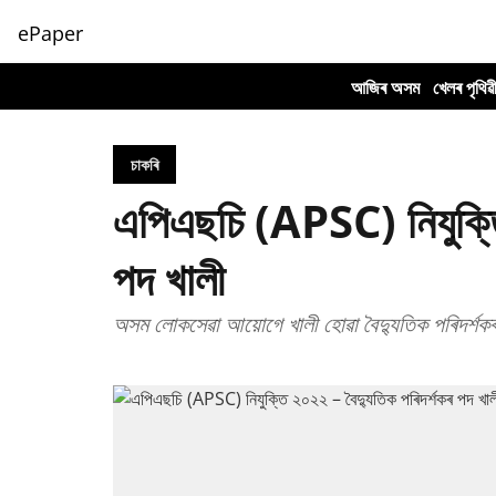
ePaper
আজিৰ অসম
খেলৰ পৃথিৱ
চাকৰি
এপিএছচি (APSC) নিযুক্তি
পদ খালী
অসম লোকসেৱা আয়োগে খালী হোৱা বৈদ্যুতিক পৰিদৰ্শক