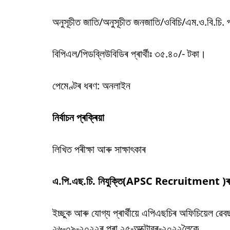
অনুসূচীত জাতি/অনুসূচীত জনজাতি/ওবিচি/এম.ও.বি.চি. প
বিপিএল/পিডব্লিউবিডিৰ প্ৰাৰ্থীঃ ৩৫.৪০/- টকা।
পেমেণ্টৰ ধৰণ: অনলাইন
নিৰ্বাচন প্ৰক্ৰিয়া
লিখিত পৰীক্ষা আৰু সাক্ষাৎকাৰ
এ.পি.এছ.চি. নিযুক্তি(APSC Recruitment )ৰ 
ইচ্ছুক আৰু যোগ্য প্ৰাৰ্থীয়ে এপিএছচিৰ অফিচিয়েল
২৬-০৯-২০২২ৰ পৰা ২৫-অক্টোবৰ-২০২২লৈকে