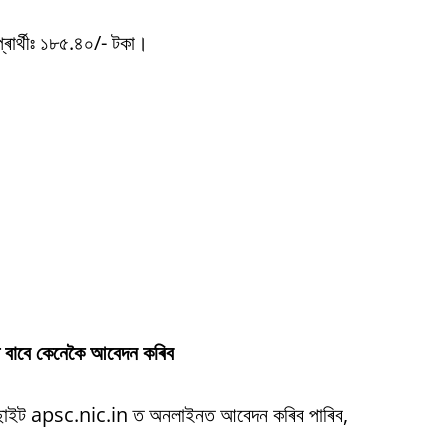
্ৰাৰ্থীঃ ১৮৫.৪০/- টকা।
বাবে কেনেকৈ আবেদন কৰিব
 ৱেবছাইট apsc.nic.in ত অনলাইনত আবেদন কৰিব পাৰিব,