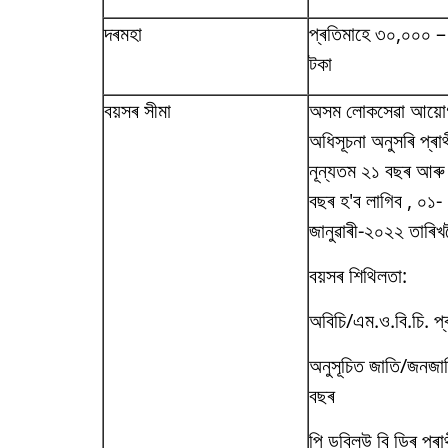
দৰমহা
প্ৰতিমাহে ৩০,০০০ –
টকা
বয়সৰ সীমা
অসম লোকসেৱা আয়োগৰ
অধিসূচনা অনুসৰি প্ৰাৰ্
নূন্যতম ২১ বছৰ আৰু স
বছৰ হ'ব লাগিব , ০১-
জানুৱাৰী-২০২২ তাৰি
বয়সৰ শিথিলতা:
অবিচি/এম.ও.বি.চি. প্ৰ
অনুসূচিত জাতি/জনজাতি
বছৰ
পি ডব্লিউ বি ডিৰ প্ৰাৰ