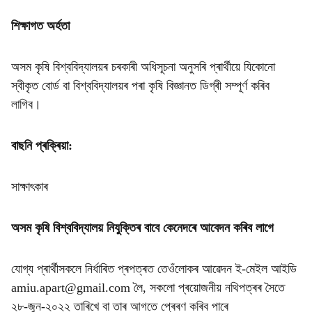
শিক্ষাগত অৰ্হতা
অসম কৃষি বিশ্ববিদ্যালয়ৰ চৰকাৰী অধিসূচনা অনুসৰি প্ৰাৰ্থীয়ে যিকোনো
স্বীকৃত বোৰ্ড বা বিশ্ববিদ্যালয়ৰ পৰা কৃষি বিজ্ঞানত ডিগ্ৰী সম্পূৰ্ণ কৰিব
লাগিব।
বাছনি প্ৰক্ৰিয়া:
সাক্ষাৎকাৰ
অসম কৃষি বিশ্ববিদ্যালয় নিযুক্তিৰ বাবে কেনেদৰে আবেদন কৰিব লাগে
যোগ্য প্ৰাৰ্থীসকলে নিৰ্ধাৰিত প্ৰপত্ৰত তেওঁলোকৰ আৱেদন ই-মেইল আইডি
amiu.apart@gmail.com লৈ, সকলো প্ৰয়োজনীয় নথিপত্ৰৰ সৈতে
২৮-জুন-২০২২ তাৰিখে বা তাৰ আগতে প্ৰেৰণ কৰিব পাৰে