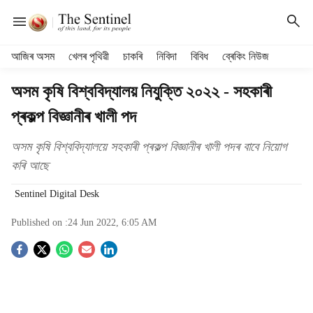
H
আজিৰ অসম
খেলৰ পৃথিৱী
চাকৰি
নিবিদা
বিবিধ
ব্ৰেকিং নিউজ
e
a
অসম কৃষি বিশ্ববিদ্যালয় নিযুক্তি ২০২২ - সহকাৰী
d
প্ৰকল্প বিজ্ঞানীৰ খালী পদ
e
r
m
অসম কৃষি বিশ্ববিদ্যালয়ে সহকাৰী প্ৰকল্প বিজ্ঞানীৰ খালী পদৰ বাবে নিয়োগ
e
কৰি আছে
n
u
Sentinel Digital Desk
i
t
Published on :
24 Jun 2022, 6:05 AM
e
S
m
s
o
c