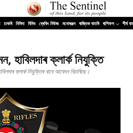
ী
চাকৰি
নিবিদা
বিবিধ
ব্ৰেকিং নিউজ
মনোৰঞ্জন
ৰাজ্যিক বাতৰি
ৰাশিফল
শীৰ্ষ বা
হাবিলদাৰ ক্লাৰ্ক নিযুক্তি
দাৰ ক্লাৰ্ক নিযুক্তিৰ বাবে আবেদন বিচাৰিছে।