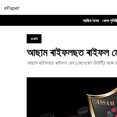
ePaper
আজিৰ অসম
খেলৰ পৃথিৱ
চাকৰি
আছাম ৰাইফলছত ৰাইফল মেন, 
আছাম ৰাইফলচে ৰাইফল মেন (জেনেৰেল ডিউটী) আৰু হাবিল