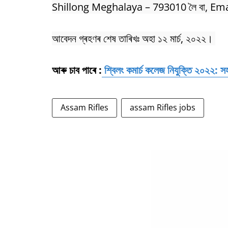
Shillong Meghalaya – 793010 লৈ বা
, Ema
আবেদন গ্ৰহণৰ শেষ তাৰিখঃ অহা ১২ মাৰ্চ, ২০২২।
আৰু চাব পাৰে :
শ্বিলং কমাৰ্চ কলেজ নিযুক্তি ২০২২: স
Assam Rifles
assam Rifles jobs