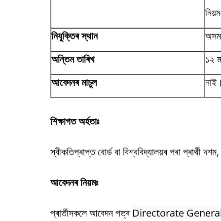
নিয়
নিযুক্তিৰ স্থান
অস
অন্তিম তাৰিখ
১২ ম
আবেদনৰ মাচুল
নাই
শিক্ষাগত অৰ্হতাঃ
স্বীকতিপ্ৰাপ্ত বোৰ্ড বা বিশ্ববিদ্যালয়ৰ পৰা প্ৰাৰ্থী দশম
আবেদনৰ নিয়মঃ
প্ৰাৰ্তীসকলে আবেদন পত্ৰ
Directorate General