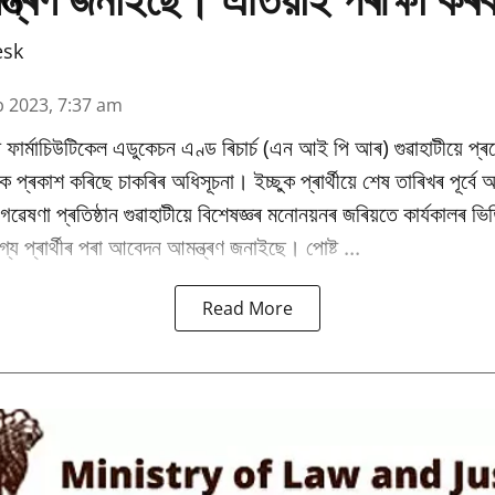
esk
b 2023, 7:37 am
 ফাৰ্মাচিউটিকেল এডুকেচন এণ্ড ৰিচাৰ্চ (এন আই পি আৰ) গুৱাহাটীয়ে প্
কৈ প্ৰকাশ কৰিছে চাকৰিৰ অধিসূচনা। ইচ্ছুক প্ৰাৰ্থীয়ে শেষ তাৰিখৰ পূৰ্ব
ৰু গৱেষণা প্ৰতিষ্ঠান গুৱাহাটীয়ে বিশেষজ্ঞৰ মনোনয়নৰ জৰিয়তে কাৰ্যকালৰ 
্য প্ৰাৰ্থীৰ পৰা আবেদন আমন্ত্ৰণ জনাইছে। পোষ্ট ...
Read More