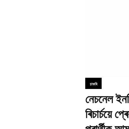
চাকৰি
নেচনেল ইনষ
ৰিচাৰ্চয়ে 
প্ৰাৰ্থীক আ