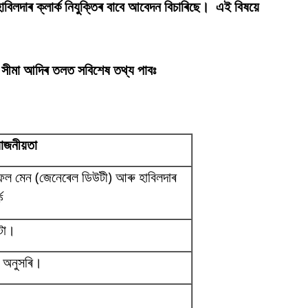
লদাৰ ক্লাৰ্ক নিযুক্তিৰ বাবে আবেদন বিচাৰিছে। এই বিষয়ে
ৰ সীমা আদিৰ তলত সবিশেষ তথ্য পাবঃ
োজনীয়তা
ল মেন (জেনেৰেল ডিউটী) আৰু হাবিলদাৰ
ক
টা।
ম অনুসৰি।