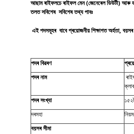
আছাম ৰাইফলচে ৰাইফল মেন (জেনেৰেল ডিউটী) আৰু হাবি
তলত সবিশেষ সবিশেষ তথ্য পাবঃ
এই পদসমূহৰ বাবে প্ৰয়োজনীয় শিক্ষাগত অৰ্হতা, বয়স
পদৰ বিৱৰণ
প্ৰয়
পদৰ নাম
ৰাইফ
ক্লাৰ্
পদৰ সংখ্যা
১৫২
দৰমহা
নিয়
বয়সৰ সীমা