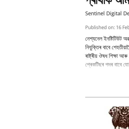
Sentinel Digital D
Published on
:
16 Fe
নেশ্যনেল ইনষ্টিটিউট অৱ
নিযুক্তিৰ বাবে শেহতীয়া
ৰাষ্ট্ৰীয় ঔষধ শিক্ষা আ
প্ৰেকটিছৰ পদৰ বাবে যোগ