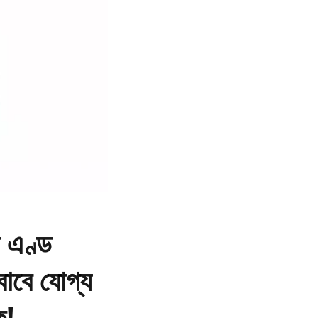
ন এণ্ড
 বাবে যোগ্য
ক!