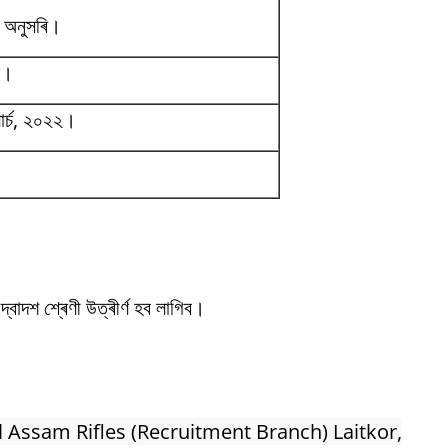
ম অনুসৰি।
ম।
াৰ্চ, ২০২২।
।
, দ্বাদশ শ্ৰেণী উত্ৰীৰ্ণ হব লাগিব।
 Assam Rifles (Recruitment Branch) Laitkor,