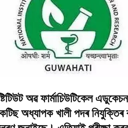
্টিটিউট অৱ ফাৰ্মাচিউটিকেল এডুকেচ
প্ৰেকটিছ অধ্যাপক খালী পদৰ নিযুক্তিৰ
মন্ত্ৰণ জনাইছে। এতিয়াই পৰীক্ষা কৰ