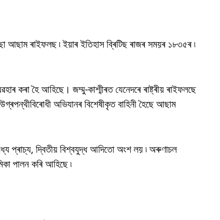
ৈছেো আছাম ৰাইফলছ ৷ ইয়াৰ ইতিহাস ব্ৰিটিছ ৰাজৰ সময়ৰ ১৮৩৫ৰ ৷
হাৰ কৰা হৈ আহিছে। জম্মু-কাশ্মীৰত যেনেদৰে ৰাষ্ট্ৰীয় ৰাইফলছে
উগ্ৰপন্থীবিৰোধী অভিযানৰ বিশেষীকৃত বাহিনী হৈছে আছাম
য প্ৰাচ্য, দ্বিতীয় বিশ্বযুদ্ধ আদিতো অংশ লয় ৷ অৰুণাচল
িকা পালন কৰি আহিছে ৷