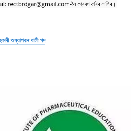
il: rectbrdgar@gmail.com-লৈ প্ৰেৰণ কৰিব লাগিব।
হকাৰী অধ্যাপকৰ খালী পদ