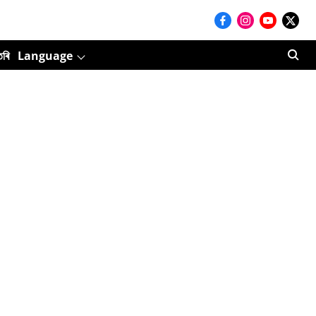
তৰি
Language