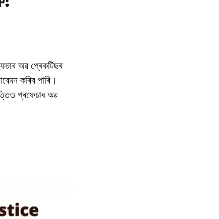
ৰফেচাৰ অৱ প্ৰেকটিছৰ
ে আবেদন কৰিব পাৰি।
ভিত্তিত প্ৰফেচাৰ অৱ