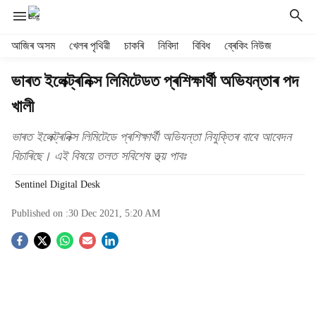
H
আজিৰ অসম
খেলৰ পৃথিৱী
চাকৰি
নিবিদা
বিবিধ
ব্ৰেকিং নিউজ
e
a
ভাৰত ইলেক্ট্ৰনিক্স লিমিটেডত প্ৰশিক্ষাৰ্থী অভিযন্তাৰ পদ
d
খালী
e
r
m
ভাৰত ইলেক্ট্ৰনিক্স লিমিটেডে প্ৰশিক্ষাৰ্থী অভিযন্তা নিযুক্তিৰ বাবে আবেদন
e
বিচাৰিছে। এই বিষয়ে তলত সবিশেষ তথ্য় পাবঃ
n
u
Sentinel Digital Desk
i
t
Published on :
30 Dec 2021, 5:20 AM
e
S
m
s
o
c