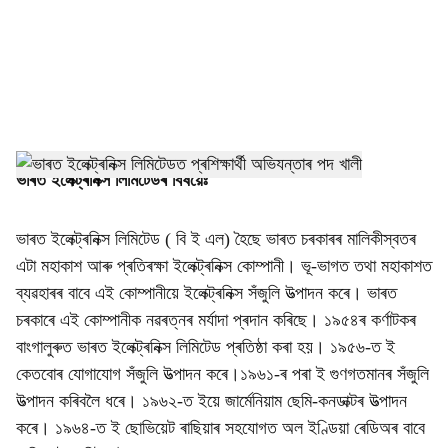
i
a
l
s
h
ভাৰত ইলেক্ট্ৰনিক্স লিমিটেডৰ বিষয়েঃ
a
ভাৰত ইলেক্ট্ৰনিক্স লিমিটেড ( বি ই এল) হৈছে ভাৰত চৰকাৰৰ মালিকীস্বতৰ
r
এটা মহাকাশ আৰু প্ৰতিৰক্ষা ইলেক্ট্ৰনিক্স কোম্পানী। ভূ-ভাগত তথা মহাকাশত
ব্যৱহাৰৰ বাবে এই কোম্পানীয়ে ইলেক্ট্ৰনিক্স সঁজুলি উত্পাদন কৰে। ভাৰত
e
চৰকাৰে এই কোম্পানীক নৱৰত্নৰ মৰ্যাদা প্ৰদান কৰিছে। ১৯৫৪ৰ কৰ্ণাটকৰ
বাংগালুৰুত ভাৰত ইলেক্ট্ৰনিক্স লিমিটেড প্ৰতিষ্ঠা কৰা হয়। ১৯৫৬-ত ই
কেতবোৰ যোগাযোগ সঁজুলি উত্পাদন কৰে।১৯৬১-ৰ পৰা ই গুণগতমানৰ সঁজুলি
উত্পাদন কৰিবলৈ ধৰে। ১৯৬২-ত ইয়ে জাৰ্মেনিয়াম ছেমি-কনডাক্টৰ উত্পাদন
কৰে। ১৯৬৪-ত ই ছোভিয়েট ৰাছিয়াৰ সহযোগত অল ইণ্ডিয়া ৰেডিঅৰ বাবে