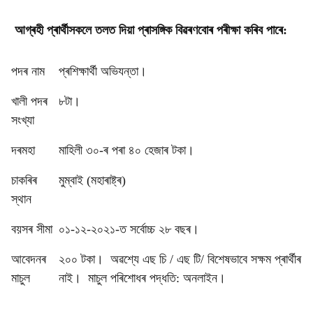
আগ্ৰহী প্ৰাৰ্থীসকলে তলত দিয়া প্ৰাসঙ্গিক বিৱৰণবোৰ পৰীক্ষা কৰিব পাৰে:
পদৰ নাম
প্ৰশিক্ষাৰ্থী অভিযন্তা।
খালী পদৰ
৮টা।
সংখ্যা
দৰমহা
মাহিলী ৩০-ৰ পৰা ৪০ হেজাৰ টকা।
চাকৰিৰ
মুম্বাই (মহাৰাষ্ট্ৰ)
স্থান
বয়সৰ সীমা
০১-১২-২০২১-ত সৰ্বোচ্চ ২৮ বছৰ।
আবেদনৰ
২০০ টকা। অৱশ্যে এছ চি / এছ টি/ বিশেষভাবে সক্ষম প্ৰাৰ্থীৰ
মাচুল
নাই। মাচুল পৰিশোধৰ পদ্ধতি: অনলাইন।