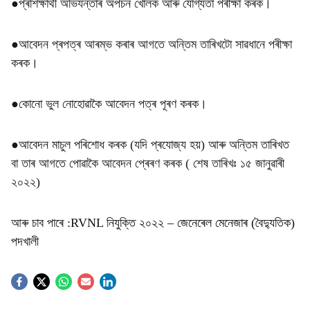
●প্ৰশিক্ষাৰ্থী অভিযন্তাৰ অপচন খোলক আৰু যোগ্যতা পৰীক্ষা কৰক।
●আবেদন প্ৰপত্ৰ আৰম্ভ কৰাৰ আগতে অন্তিম তাৰিখটো সাৱধানে পৰীক্ষা
কৰক।
●কোনো ভুল নোহোৱাকৈ আবেদন পত্ৰ পূৰণ কৰক।
●আবেদন মাচুল পৰিশোধ কৰক (যদি প্ৰযোজ্য হয়) আৰু অন্তিম তাৰিখত
বা তাৰ আগতে পোৱাকৈ আবেদন প্ৰেৰণ কৰক ( শেষ তাৰিখঃ ১৫ জানুৱাৰী
২০২২)
আৰু চাব পাৰে :
RVNL নিযুক্তি ২০২২ – জেনেৰেল মেনেজাৰ (বৈদ্যুতিক)
পদখালী