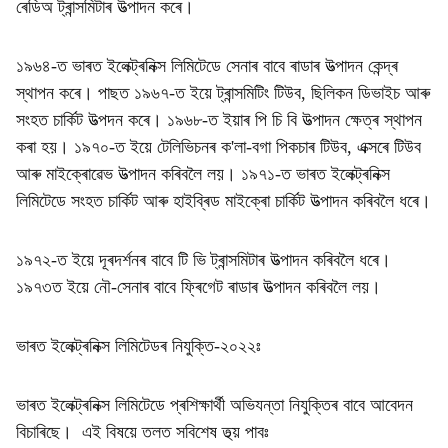
ৰেডিঅ ট্ৰান্সমিটাৰ উত্পাদন কৰে।
১৯৬৪-ত ভাৰত ইলেক্ট্ৰনিক্স লিমিটেডে সেনাৰ বাবে ৰাডাৰ উত্পাদন কেন্দ্ৰ
স্থাপন কৰে। পাছত ১৯৬৭-ত ইয়ে ট্ৰান্সমিটিং টিউব, ছিলিকন ডিভাইচ আৰু
সংহত চাৰ্কিট উত্পদন কৰে। ১৯৬৮-ত ইয়াৰ পি চি বি উত্পাদন ক্ষেত্ৰ স্থাপন
কৰা হয়। ১৯৭০-ত ইয়ে টেলিভিচনৰ ক'লা-বগা পিকচাৰ টিউব, এক্সৰে টিউব
আৰু মাইক্ৰোৱেভ উত্পাদন কৰিবলৈ লয়। ১৯৭১-ত ভাৰত ইলেক্ট্ৰনিক্স
লিমিটেডে সংহত চাৰ্কিট আৰু হাইব্ৰিড মাইক্ৰো চাৰ্কিট উত্পাদন কৰিবলৈ ধৰে।
১৯৭২-ত ইয়ে দূৰদৰ্শনৰ বাবে টি ভি ট্ৰান্সমিটাৰ উত্পাদন কৰিবলৈ ধৰে।
১৯৭৩ত ইয়ে নৌ-সেনাৰ বাবে ফ্ৰিগেট ৰাডাৰ উত্পাদন কৰিবলৈ লয়।
ভাৰত ইলেক্ট্ৰনিক্স লিমিটেডৰ নিযুক্তি-২০২২ঃ
ভাৰত ইলেক্ট্ৰনিক্স লিমিটেডে প্ৰশিক্ষাৰ্থী অভিযন্তা নিযুক্তিৰ বাবে আবেদন
বিচাৰিছে। এই বিষয়ে তলত সবিশেষ তথ্য় পাবঃ