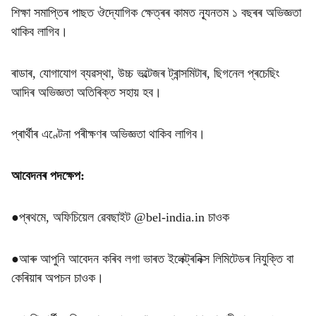
শিক্ষা সমাপ্তিৰ পাছত ঔদ্যোগিক ক্ষেত্ৰৰ কামত ন্যূনতম ১ বছৰৰ অভিজ্ঞতা
থাকিব লাগিব।
ৰাডাৰ, যোগাযোগ ব্যৱস্থা, উচ্চ ভল্টেজৰ ট্ৰান্সমিটাৰ, ছিগনেল প্ৰচেছিং
আদিৰ অভিজ্ঞতা অতিৰিক্ত সহায় হব।
প্ৰাৰ্থীৰ এণ্টেনা পৰীক্ষণৰ অভিজ্ঞতা থাকিব লাগিব।
আবেদনৰ পদক্ষেপ:
●প্ৰথমে, অফিচিয়েল ৱেবছাইট @bel-india.in চাওক
●আৰু আপুনি আবেদন কৰিব লগা ভাৰত ইলেক্ট্ৰনিক্স লিমিটেডৰ নিযুক্তি বা
কেৰিয়াৰ অপচন চাওক।