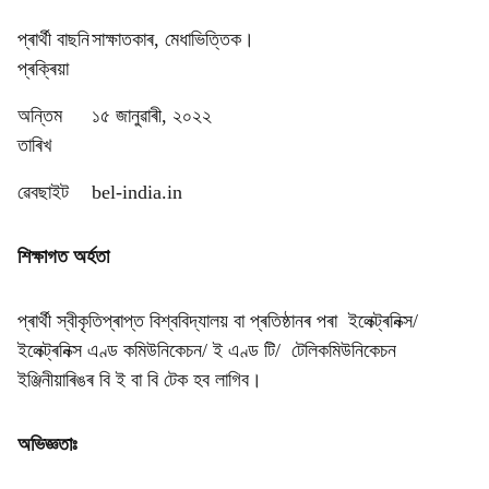
প্ৰাৰ্থী বাছনি
সাক্ষাতকাৰ, মেধাভিত্তিক।
প্ৰক্ৰিয়া
অন্তিম
১৫ জানুৱাৰী, ২০২২
তাৰিখ
ৱেবছাইট
bel-india.in
শিক্ষাগত অৰ্হতা
প্ৰাৰ্থী স্বীকৃতিপ্ৰাপ্ত বিশ্ববিদ্যালয় বা প্ৰতিষ্ঠানৰ পৰা ইলেক্ট্ৰনিক্স/
ইলেক্ট্ৰনিক্স এণ্ড কমিউনিকেচন/ ই এণ্ড টি/ টেলিকমিউনিকেচন
ইঞ্জিনীয়াৰিঙৰ বি ই বা বি টেক হব লাগিব।
অভিজ্ঞতাঃ