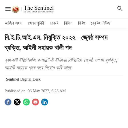
H
আজিৰ অসম
খেলৰ পৃথিৱী
চাকৰি
নিবিদা
বিবিধ
ব্ৰেকিং নিউজ
e
a
বি.ই.চি.আই.এল. নিযুক্তি ২০২২ - জ্যেষ্ঠ সম্পদ
d
ব্যক্তি, আইনী সহায়ক খালী পদ
e
r
m
ব্ৰডকাষ্ট ইঞ্জিনিয়াৰিং কনছাল্টেণ্ট ইণ্ডিয়া লিমিটেডে জ্যেষ্ঠ সম্পদ ব্যক্তি,
e
আইনী সহায়ক পদৰ বাবে নিয়োগ কৰি আছে
n
u
Sentinel Digital Desk
i
t
Published on :
06 May 2022, 6:28 AM
e
S
m
s
o
c