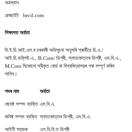
অৱস্থান
ৱেবছাইট
becil.com
শিক্ষাগত অৰ্হতা
বি.ই.চি.আই.এল.ৰ চৰকাৰী অধিসূচনা অনুসৰি প্ৰাৰ্থীয়ে চি.এ./
আই.চি.ডব্লিউ.এ., B.Com/ ডিগ্ৰী, স্নাতকোত্তৰ ডিগ্ৰী, এম.বি.এ.,
M.Com যিকোনো স্বীকৃত বোৰ্ড বা বিশ্ববিদ্যালয়ৰ পৰা সম্পূৰ্ণ কৰিব
লাগিব।
পদৰ নাম
অৰ্হতা
জ্যেষ্ঠ সম্পদ ব্যক্তি
এম.বি.এ.
কনিষ্ঠ সম্পদ ব্যক্তি
স্নাতকোত্তৰ ডিগ্ৰী, এম.বি.এ.
আইনী সহায়ক
এল.বি.বি.ত ডিগ্ৰী