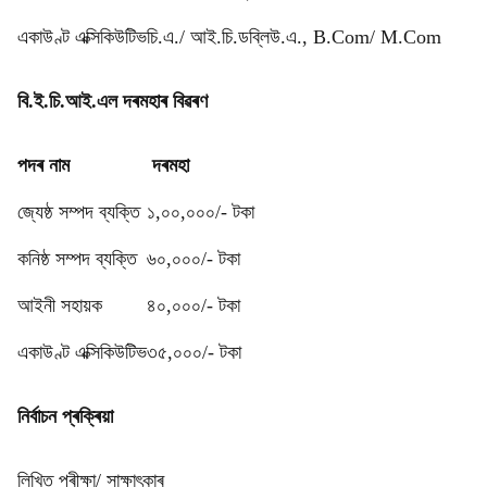
একাউণ্ট এক্সিকিউটিভ
চি.এ./ আই.চি.ডব্লিউ.এ., B.Com/ M.Com
বি.ই.চি.আই.এল দৰমহাৰ বিৱৰণ
পদৰ নাম
দৰমহা
জ্যেষ্ঠ সম্পদ ব্যক্তি
১,০০,০০০/- টকা
কনিষ্ঠ সম্পদ ব্যক্তি
৬০,০০০/- টকা
আইনী সহায়ক
৪০,০০০/- টকা
একাউণ্ট এক্সিকিউটিভ
৩৫,০০০/- টকা
নিৰ্বাচন প্ৰক্ৰিয়া
লিখিত পৰীক্ষা/ সাক্ষাৎকাৰ