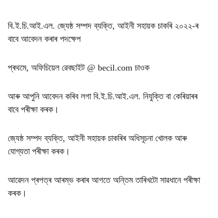
বি.ই.চি.আই.এল. জ্যেষ্ঠ সম্পদ ব্যক্তি, আইনী সহায়ক চাকৰি ২০২২-ৰ
বাবে আবেদন কৰাৰ পদক্ষেপ
প্ৰথমে, অফিচিয়েল ৱেবছাইট @ becil.com চাওক
আৰু আপুনি আবেদন কৰিব লগা বি.ই.চি.আই.এল. নিযুক্তি বা কেৰিয়াৰৰ
বাবে পৰীক্ষা কৰক।
জ্যেষ্ঠ সম্পদ ব্যক্তি, আইনী সহায়ক চাকৰিৰ অধিসূচনা খোলক আৰু
যোগ্যতা পৰীক্ষা কৰক।
আৱেদন প্ৰপত্ৰ আৰম্ভ কৰাৰ আগতে অন্তিম তাৰিখটো সাৱধানে পৰীক্ষা
কৰক।