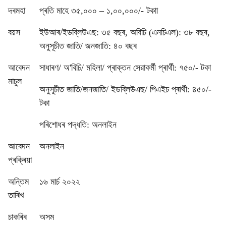
দৰমহা
প্ৰতি মাহে ৩৫,০০০ – ১,০০,০০০/- টকাা
বয়স
ইউআৰ/ইডব্লিউএছ: ৩৫ বছৰ, অবিচি (এনচিএল): ৩৮ বছৰ,
অনুসূচীত জাতি/ জনজাতি: ৪০ বছৰ
আবেদন
সাধাৰণ/ অ'বিচি/ মহিলা/ প্ৰাক্তন সেৱাকৰ্মী প্ৰাৰ্থী: ৭৫০/- টকা
মাচুল
অনুসূচীত জাতি/জনজাতি/ ইডব্লিউএছ/ পিএইচ প্ৰাৰ্থী: ৪৫০/-
টকা
পৰিশোধৰ পদ্ধতি: অনলাইন
আবেদন
অনলাইন
প্ৰক্ৰিয়া
অন্তিম
১৬ মাৰ্চ ২০২২
তাৰিখ
চাকৰিৰ
অসম