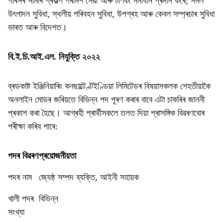
পৰিসৰ সামৰি প্ৰকল্প পৰামৰ্শ সেৱা আৰু টাৰ্ণকী সমাধান প্ৰদান কৰে; সমল
উৎপাদন সুবিধা, স্থলীয় পৰিবহন সুবিধা, উপগ্ৰহ আৰু কেবল সম্প্ৰচাৰ সুবিধা
ভাৰত আৰু বিদেশত।
বি.ই.চি.আই.এল. নিযুক্তি ২০২২
ব্ৰডকাষ্ট ইঞ্জিনিয়াৰিং কনছাল্টেণ্টইণ্ডিয়া লিমিটেডৰ বিষয়াসকলক শেহতীয়াকৈ
অনলাইন মোডৰ জৰিয়তে বিভিন্ন পদ পূৰণ কৰাৰ বাবে এটা চাকৰিৰ জাননী
প্ৰকাশ কৰা হৈছে। আগ্ৰহী প্ৰাৰ্থীসকলে তলত দিয়া প্ৰাসঙ্গিক বিৱৰণবোৰ
পৰীক্ষা কৰিব পাৰে:
পদৰ বিৱৰণ
প্ৰয়োজনীয়তা
পদৰ নাম
জ্যেষ্ঠ সম্পদ ব্যক্তি, আইনী সহায়ক
খালী পদৰ
বিভিন্ন
সংখ্যা