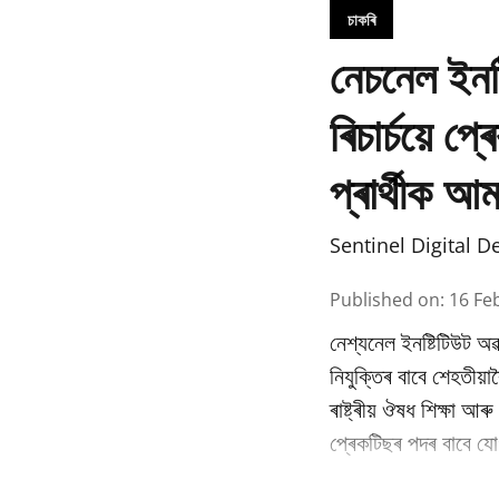
চাকৰি
নেচনেল ইনষ
ৰিচাৰ্চয়ে 
প্ৰাৰ্থীক আ
Sentinel Digital D
Published on
:
16 Fe
নেশ্যনেল ইনষ্টিটিউট অৱ
নিযুক্তিৰ বাবে শেহতীয়া
ৰাষ্ট্ৰীয় ঔষধ শিক্ষা আ
প্ৰেকটিছৰ পদৰ বাবে যোগ