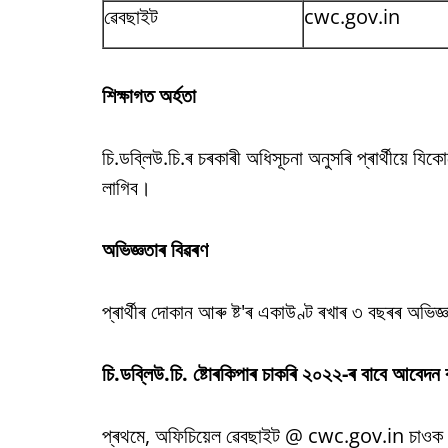
ৱেবছাইট
cwc.gov.in
শিক্ষাগত অৰ্হতা
চি.ডব্লিউ.চি.ৰ চৰকাৰী অধিসূচনা অনুসৰি প্ৰাৰ্থীয়ে যিকোন
লাগিব।
অভিজ্ঞতাৰ বিৱৰণ
প্ৰাৰ্থীৰ দোকান আৰু ষ্ট'ৰ একাউণ্ট ৰখাৰ ৩ বছৰৰ অভিজ্
চি.ডব্লিউ.চি. ষ্টোৰকিপাৰ চাকৰি ২০২২-ৰ বাবে আবেদন 
প্ৰথমে, অফিচিয়েল ৱেবছাইট @ cwc.gov.in চাওক