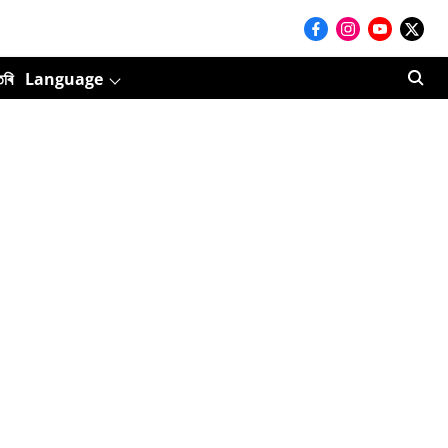
তৰি
Language