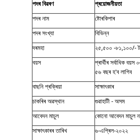
পদৰ বিৱৰণ
প্ৰয়োজনীয়তা
পদৰ নাম
ষ্টোৰকিপাৰ
পদৰ সংখ্যা
বিভিন্ন
দৰমহা
২৫,৫০০ -৮১,১০০/- টক
বয়স
প্ৰাৰ্থীৰ সৰ্বাধিক বয
৫৬ বছৰ হ'ব লাগিব
বাছনি প্ৰক্ৰিয়া
সাক্ষাৎকাৰ
চাকৰিৰ অৱস্থান
গুৱাহাটী - অসম
আবেদন মাচুল
কোনো আবেদন মাচুল ন
সাক্ষাৎকাৰৰ তাৰিখ
৬-এপ্ৰিল-২০২২