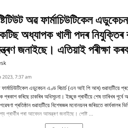
্টিটিউট অৱ ফাৰ্মাচিউটিকেল এডুকেচ
প্ৰেকটিছ অধ্যাপক খালী পদৰ নিযুক্তিৰ
মন্ত্ৰণ জনাইছে। এতিয়াই পৰীক্ষা কৰ
esk
b 2023, 7:37 am
 ফাৰ্মাচিউটিকেল এডুকেচন এণ্ড ৰিচাৰ্চ (এন আই পি আৰ) গুৱাহাটীয়ে প্
কৈ প্ৰকাশ কৰিছে চাকৰিৰ অধিসূচনা। ইচ্ছুক প্ৰাৰ্থীয়ে শেষ তাৰিখৰ পূৰ্ব
ৰু গৱেষণা প্ৰতিষ্ঠান গুৱাহাটীয়ে বিশেষজ্ঞৰ মনোনয়নৰ জৰিয়তে কাৰ্যকালৰ 
্য প্ৰাৰ্থীৰ পৰা আবেদন আমন্ত্ৰণ জনাইছে। পোষ্ট ...