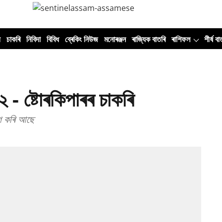
ী
চাকৰি
নিবিদা
বিবিধ
ব্ৰেকিং নিউজ
মনোৰঞ্জন
ৰাজ্যিক বাতৰি
ৰাশিফল
শীৰ্ষ বা
২ - ষ্টোৰকিপাৰৰ চাকৰি
়োগ কৰি আছে