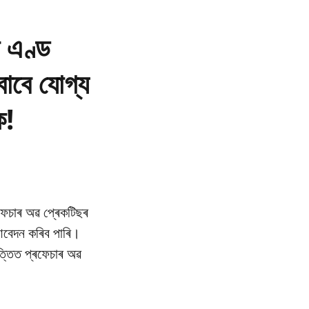
ন এণ্ড
 বাবে যোগ্য
ক!
ৰফেচাৰ অৱ প্ৰেকটিছৰ
ে আবেদন কৰিব পাৰি।
ভিত্তিত প্ৰফেচাৰ অৱ