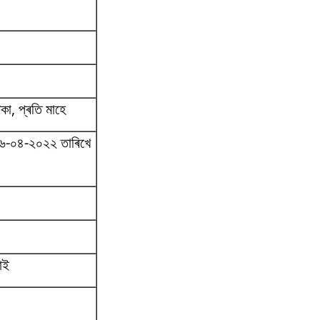
া, প্ৰতি মাহে
়স ০৬-০৪-২০২২ তাৰিখে
াই