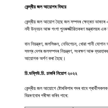
কেন্দ্ৰীয় জল আয়োগৰ বিষয়ে
কেন্দ্ৰীয় জল আয়োগ হৈছে জল সম্পদৰ ক্ষেত্ৰত ভাৰতৰ
নদী উন্নয়ন আৰু গংগা পুনৰুজ্জীৱিতকৰণ মন্ত্ৰালয়ৰ এক
বান নিয়ন্ত্ৰণ, জলসিঞ্চন, নেভিগেচন, খোৱা পানী যোগান আ
সমগ্ৰ দেশৰ জলসম্পদৰ নিয়ন্ত্ৰণ, সংৰক্ষণ আৰু ব্যৱহা
আয়োগক অৰ্পণ কৰা হৈছে।
চি.ডব্লিউ.চি. চাকৰি নিয়োগ ২০২২
কেন্দ্ৰীয় জল আয়োগে ষ্টোৰকিপাৰ পদৰ বাবে প্ৰাৰ্থীসকল
বিৱৰণবোৰ পৰীক্ষা কৰিব পাৰে: