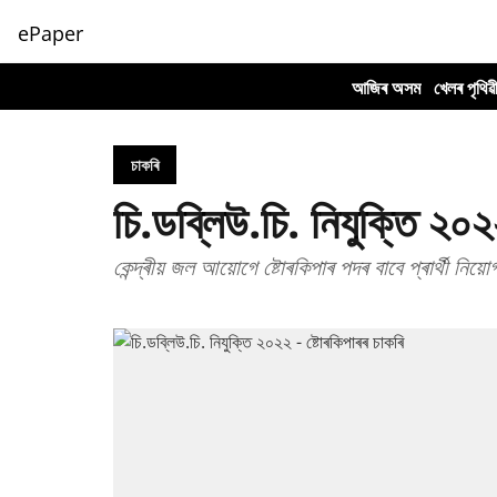
ePaper
আজিৰ অসম
খেলৰ পৃথিৱ
চাকৰি
চি.ডব্লিউ.চি. নিযুক্তি ২০২
কেন্দ্ৰীয় জল আয়োগে ষ্টোৰকিপাৰ পদৰ বাবে প্ৰাৰ্থী নিয