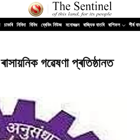
ী
চাকৰি
নিবিদা
বিবিধ
ব্ৰেকিং নিউজ
মনোৰঞ্জন
ৰাজ্যিক বাতৰি
ৰাশিফল
শীৰ্ষ বা
ক ৰাসায়নিক গৱেষণা প্ৰতিষ্ঠানত