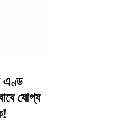
ন এণ্ড
 বাবে যোগ্য
ক!