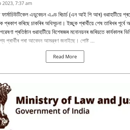
b 2023, 7:37 am
 ফাৰ্মাচিউটিকেল এডুকেচন এণ্ড ৰিচাৰ্চ (এন আই পি আৰ) গুৱাহাটীয়ে প্
কৈ প্ৰকাশ কৰিছে চাকৰিৰ অধিসূচনা। ইচ্ছুক প্ৰাৰ্থীয়ে শেষ তাৰিখৰ পূৰ্ব
ৰু গৱেষণা প্ৰতিষ্ঠান গুৱাহাটীয়ে বিশেষজ্ঞৰ মনোনয়নৰ জৰিয়তে কাৰ্যকালৰ 
্য প্ৰাৰ্থীৰ পৰা আবেদন আমন্ত্ৰণ জনাইছে। পোষ্ট ...
Read More