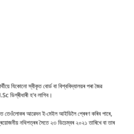
ীয়ে যিকোনো স্বীকৃত বোৰ্ড বা বিশ্ববিদ্যালয়ৰ পৰা জৈৱ
 M.Sc ডিগ্ৰীধাৰী হ'ব লাগিব।
্ৰপত্ৰত তেওঁলোকৰ আৱেদন ই-মেইল আইডিলৈ প্ৰেৰণ কৰিব পাৰে,
য় নথিপত্ৰৰ সৈতে ২৩ ডিচেম্বৰ ২০২১ তাৰিখে বা তাৰ