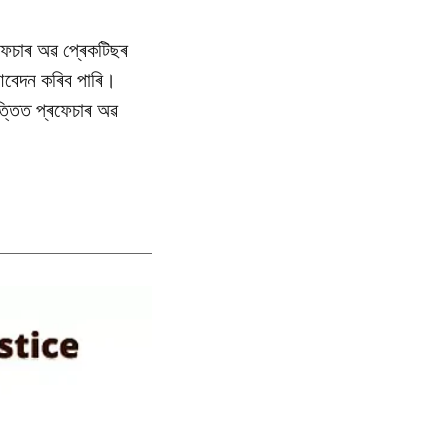
ৰফেচাৰ অৱ প্ৰেকটিছৰ
ে আবেদন কৰিব পাৰি।
ভিত্তিত প্ৰফেচাৰ অৱ