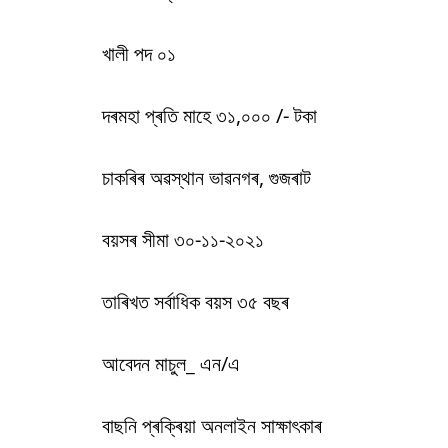
খালী পদ ০১
দৰমহা প্ৰতি মাহে ৩১,০০০ /- টকা
চাকৰিৰ অৱস্থান ভাৱনগৰ, গুজৰাট
বয়সৰ সীমা ৩০-১১-২০২১
তাৰিখত সৰ্বাধিক বয়স ৩৫ বছৰ
আবেদন মাচুল_ এন/এ
বাছনি প্ৰক্ৰিয়া অনলাইন সাক্ষাৎকাৰ