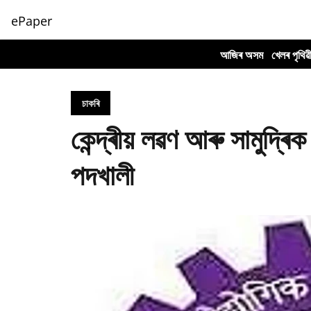
ePaper
আজিৰ অসম
খেলৰ পৃথিৱ
চাকৰি
কেন্দ্ৰীয় লৱণ আৰু সামুদ্ৰি
পদখালী