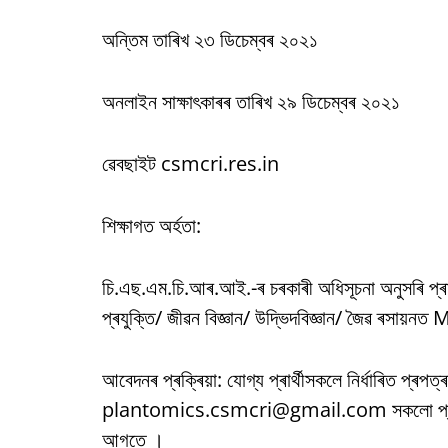
অন্তিম তাৰিখ ২৩ ডিচেম্বৰ ২০২১
অনলাইন সাক্ষাৎকাৰৰ তাৰিখ ২৯ ডিচেম্বৰ ২০২১
ৱেবছাইট csmcri.res.in
শিক্ষাগত অৰ্হতা:
চি.এছ.এম.চি.আৰ.আই.-ৰ চৰকাৰী অধিসূচনা অনুসৰি প্ৰাৰ্থ
প্ৰযুক্তি/ জীৱন বিজ্ঞান/ উদ্ভিদবিজ্ঞান/ জৈৱ ৰসায়নত
আবেদনৰ প্ৰক্ৰিয়া: যোগ্য প্ৰাৰ্থীসকলে নিৰ্ধাৰিত প
plantomics.csmcri@gmail.com সকলো প্ৰয়োজনী
আগতে ।