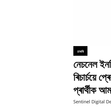
চাকৰি
নেচনেল ইনষ
ৰিচাৰ্চয়ে 
প্ৰাৰ্থীক আ
Sentinel Digital D