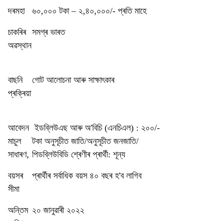
দৰমহা
৬০,০০০ টকা – ২,৪০,০০০/- প্ৰতি মাহে
চাকৰিৰ
সমগ্ৰ ভাৰত
অৱস্থান
বাছনি
গোট আলোচনা আৰু সাক্ষাৎকাৰ
প্ৰক্ৰিয়া
আবেদন
ইডব্লিউএছ আৰু অ'বিচি (এনচিএল) : ২০০/-
মাচুল
টকা অনুসূচীত জাতি/অনুসূচীত জনজাতি/
সাধাৰণ,
পিডব্লিউবিডি শ্ৰেণীৰ প্ৰাৰ্থী: শূন্য
বয়সৰ
প্ৰাৰ্থীৰ সৰ্বাধিক বয়স ৪০ বছৰ হ'ব লাগিব
সীমা
অন্তিম
২০ জানুৱাৰী ২০২২