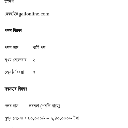
তাৰিখ
ৱেবছাইট
gailonline.com
পদৰ বিৱৰণ
পদৰ নাম
খালী পদ
মুখ্য মেনেজাৰ
২
জ্যেষ্ঠ বিষয়া
৭
দৰমহাৰ বিৱৰণ
পদৰ নাম
দৰমহা (প্ৰতি মাহে)
মুখ্য মেনেজাৰ
৯০,০০০/- – ২,৪০,০০০/- টকা