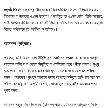
জ্যেষ্ঠ বিষয়া:
ৰাজ্য/কেন্দ্ৰীয় চৰকাৰ বিভাগ/চিকিৎসালয়ত চিকিৎসা বিষয়া /
বিশেষজ্ঞ বা ৰাজহুৱা খণ্ডৰ উদ্যোগ / ব্যক্তিগত খণ্ডসংগঠন /চিকিৎসালয়ত,
সেই সংগঠন /চিকিৎসালয়ৰ কৰ্মচাৰী হিচাপে শাৰীত নিম্নতম ০১ বছৰৰ অৰ্হতাৰ
পিছত অভিজ্ঞতা (ইণ্টাৰ্নশ্বিপৰ বাহিৰে)।
আবেদনৰ প্ৰক্ৰিয়া :
প্ৰথমে, অফিচিয়েল ৱেবছাইট@ gailonline.com চাওক আৰু আপুনি
আবেদন কৰিব লগা গেইল নিযুক্তি বা কেৰিয়াৰৰ বাবে পৰীক্ষা কৰক। মুখ্য
মেনেজাৰ, জ্যেষ্ঠ বিষয়া চাকৰিৰ অধিসূচনা খোলক আৰু যোগ্যতা পৰীক্ষা
কৰক। আৱেদন প্ৰপত্ৰ আৰম্ভ কৰাৰ আগতে অন্তিম তাৰিখটো সাৱধানে
পৰীক্ষা কৰক। যদি আপুনি যোগ্য, কোনো ভুল নোহোৱাকৈ আবেদন পত্ৰ
পূৰণ কৰক।
আৱেদন মাচুল পৰিশোধ কৰক (যদি প্ৰযোজ্য হয়) আৰু অন্তিম তাৰিখৰ