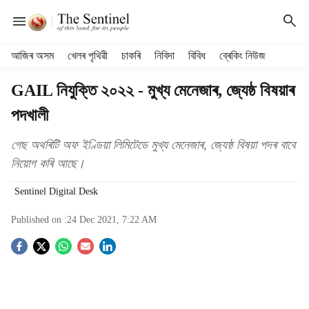
H
আজিৰ অসম
খেলৰ পৃথিৱী
চাকৰি
নিবিদা
বিবিধ
ব্ৰেকিং নিউজ
e
a
GAIL নিযুক্তি ২০২২ - মুখ্য মেনেজাৰ, জ্যেষ্ঠ বিষয়াৰ
d
পদখালী
e
r
m
গেছ অথৰিটি অফ ইণ্ডিয়া লিমিটেডে মুখ্য মেনেজাৰ, জ্যেষ্ঠ বিষয়া পদৰ বাবে
e
নিয়োগ কৰি আছে।
n
u
Sentinel Digital Desk
i
t
Published on :
24 Dec 2021, 7:22 AM
e
S
m
s
o
c