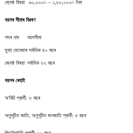
জ্যেষ্ঠ বিষয়া
৬০,০০০/- – ১,৮০,০০০/- টকা
বয়সৰ সীমাৰ বিৱৰণ
পদৰ নাম
বয়সসীমা
মুখ্য মেনেজাৰ
সৰ্বাধিক ৪০ বছৰ
জ্যেষ্ঠ বিষয়া
সৰ্বাধিক ৩২ বছৰ
বয়সৰ ৰেহাই
অ'বিচি প্ৰাৰ্থী: ৩ বছৰ
অনুসূচীত জাতি, অনুসূচীত জনজাতি প্ৰাৰ্থী: ৫ বছৰ