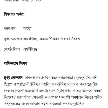
পিডব্লিউডি প্ৰাৰ্থী: ১০ বছৰ
শিক্ষাগত অৰ্হতা
পদৰ নাম
অৰ্হতা
মুখ্য মেনেজাৰ
এমবিবিএছ, এমডি/ ডিএনবি সাধাৰণ ঔষধত
জ্যেষ্ঠ বিষয়া
এমবিবিএছ
অভিজ্ঞতাৰ বিৱৰণ
মুখ্য মেনেজাৰ:
চিকিৎসা বিষয়া/ বিশেষজ্ঞ/ পৰামৰ্শদাতা /প্ৰবক্তা/সহকাৰী
হিচাপে বা প্ৰাইভেট চিকিৎসা মহাবিদ্যালয়/চিকিৎসালয়ত বা ৰাজ্য/কেন্দ্ৰীয়
চৰকাৰৰ বিভাগ/ ৰাজহুৱা খণ্ডৰ উদ্যোগ /ব্যক্তিগত খণ্ডত চিকিৎসা বিষয়া/
বিশেষজ্ঞ/ পৰামৰ্শদাতা /সহকাৰী অধ্যাপক/ সহযোগী অধ্যাপক হিচাপে শাৰীত
নিম্নতম ০৯ বছৰৰ অৰ্হতাৰ পিছৰ অভিজ্ঞতা সংগঠন/প্ৰতিষ্ঠান ।