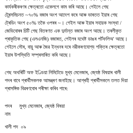
কাৰ্যকৰীকৰণৰ ক্ষেত্ৰতো একেলগে কাম কৰি আছে। গেইলে গেছ
ট্ৰেন্সমিচনত ~৭০% বজাৰ অংশ আদেশ কৰে আৰু ভাৰতত ইয়াৰ গেছ
ট্ৰেডিং অংশ ৫০% তকৈ ওপৰৰ ~। গেইল আৰু ইয়াৰ সহায়ক সংস্থা /
জেভিবোৰৰ চিটি গেছ বিতৰণত এক দুৰ্দান্ত বজাৰ অংশ আছে। তৰলীকৃত
প্ৰাকৃতিক গেছ (এলএনজি) বজাৰত, গেইলৰ যথেষ্ট ডাঙৰ পৰ্টফলিঅ' আছে।
গেইলে সৌৰ, বায়ু আৰু জৈৱ ইন্ধনৰ দৰে নৱীকৰণযোগ্য শক্তিৰ ক্ষেত্ৰতো
ইয়াৰ উপস্থিতি সম্প্ৰসাৰিত কৰি আছে।
গেছ অথৰিটি অফ ইণ্ডিয়া লিমিটেডে মুখ্য মেনেজাৰ, জ্যেষ্ঠ বিষয়াৰ খালী
পদৰ বাবে প্ৰাৰ্থীসকলক আমন্ত্ৰণ জনাইছে। আগ্ৰহী প্ৰাৰ্থীসকলে তলত দিয়া
প্ৰাসঙ্গিক বিৱৰণবোৰ পৰীক্ষা কৰিব পাৰে:
পদৰ
মুখ্য মেনেজাৰ, জ্যেষ্ঠ বিষয়া
নাম
খালী পদ
০৯