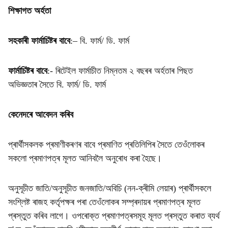
শিক্ষাগত অৰ্হতা
সহকাৰী ফাৰ্মাচিষ্টৰ বাবে
:– বি. ফাৰ্ম/ ডি. ফাৰ্ম
ফাৰ্মাচিষ্টৰ বাবে
:- ৰিটেইল ফাৰ্মাচীত নিম্নতম ২ বছৰৰ অৰ্হতাৰ পিছত
অভিজ্ঞতাৰ সৈতে বি. ফাৰ্ম/ ডি. ফাৰ্ম
কেনেদৰে আবেদন কৰিব
প্ৰাৰ্থীসকলক প্ৰমাণীকৰণৰ বাবে প্ৰমাণিত প্ৰতিলিপিৰ সৈতে তেওঁলোকৰ
সকলো প্ৰমাণপত্ৰ মূলত আনিবলৈ অনুৰোধ কৰা হৈছে।
অনুসূচীত জাতি/অনুসূচীত জনজাতি/অবিচি (নন-ক্ৰীমি লেয়াৰ) প্ৰাৰ্থীসকলে
সংশ্লিষ্ট ৰাজহ কৰ্তৃপক্ষৰ পৰা তেওঁলোকৰ সম্প্ৰদায়ৰ প্ৰমাণপত্ৰ মূলত
প্ৰস্তুত কৰিব লাগে। ওপৰোক্ত প্ৰমাণপত্ৰসমূহ মূলত প্ৰস্তুত কৰাত ব্যৰ্থ