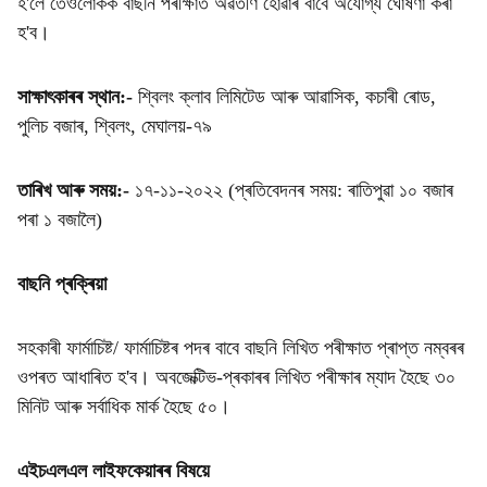
হ'লে তেওঁলোকক বাছনি পৰীক্ষাত অৱতীৰ্ণ হোৱাৰ বাবে অযোগ্য ঘোষণা কৰা
হ'ব।
সাক্ষাৎকাৰৰ স্থান:-
শ্বিলং ক্লাব লিমিটেড আৰু আৱাসিক, কচাৰী ৰোড,
পুলিচ বজাৰ, শ্বিলং, মেঘালয়-৭৯
তাৰিখ আৰু সময়:-
১৭-১১-২০২২ (প্ৰতিবেদনৰ সময়: ৰাতিপুৱা ১০ বজাৰ
পৰা ১ বজালৈ)
বাছনি প্ৰক্ৰিয়া
সহকাৰী ফাৰ্মাচিষ্ট/ ফাৰ্মাচিষ্টৰ পদৰ বাবে বাছনি লিখিত পৰীক্ষাত প্ৰাপ্ত নম্বৰৰ
ওপৰত আধাৰিত হ'ব। অবজেক্টিভ-প্ৰকাৰৰ লিখিত পৰীক্ষাৰ ম্যাদ হৈছে ৩০
মিনিট আৰু সৰ্বাধিক মাৰ্ক হৈছে ৫০।
এইচএলএল লাইফকেয়াৰৰ বিষয়ে