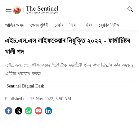
H
আজিৰ অসম
খেলৰ পৃথিৱী
চাকৰি
নিবিদা
বিবিধ
ব্ৰেকিং নিউজ
e
a
এইচ.এল.এল লাইফকেয়াৰ নিযুক্তি ২০২২ - ফাৰ্মাচিষ্টৰ
d
খালী পদ
e
r
m
এইচ.এল.এল লাইফকেয়াৰ লিমিটেডে ফাৰ্মাচিষ্ট পদৰ বাবে নিয়োগ কৰি আছে।
e
এতিয়া প্ৰয়োগ কৰক!
n
u
Sentinel Digital Desk
i
t
Published on :
15 Nov 2022, 5:50 AM
e
S
m
s
o
c