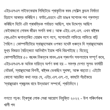
এইচএলএল লাইফকেয়াৰ লিমিটেডে প্ৰাকৃতিক ৰবৰ লেটেক্স কন্ডম নিৰ্মাতা
হিচাপে আৰম্ভ কৰিছিল। ফাউণ্ডেচনে এটা ডাঙৰ সপোনৰ পথ প্ৰশস্ত
কৰিছিল যিটো এটা প্ৰাৰম্ভিক পৰ্যায়ত আছিল, যাৰ উদ্দেশ্য আছিল
কেইবাজনো লোকৰ জীৱন সলনি কৰা। আৰু এইচ.এল.এল. এখন ৰাষ্ট্ৰৰ
ব্ৰেণ্ডলৈ ৰূপান্তৰিত হোৱাৰ লগে লগে, সপোনটো লাফিয়ে লাফিয়ে বাঢ়ি
গৈছিল। কোম্পানীটোৱে স্বাস্থ্যসেৱাৰ ওপৰত যথেষ্ট গুৰুত্ব দি স্বাস্থ্যসেৱাৰ
মুখ্য বিষয়ত বৈচিত্ৰতা আনিবলৈ ইয়াৰ পাখি বিয়পাইছে। যিহেতু
কোম্পানীটোৱে ৫০ বছৰৰ নিৰন্তৰ মানদণ্ডৰ প্ৰদৰ্শন সফলতাৰে সম্পূৰ্ণ কৰে,
এইচএলএল-ক অধিক দায়িত্ব অৰ্পণ কৰা হয় – সমগ্ৰ দেশত সুলভ ফাৰ্মাচী
নেটৱৰ্ক, স্বাস্থ্যসেৱা বিপনী, ৰাষ্ট্ৰৰ ভেকছিন সুৰক্ষা, আৰু বহুতো। এইটো
কোনো আচৰিত কথা নহয় যে, এইচ.এল.এল.-ত, কামটো সঁচাকৈয়ে
'স্বাস্থ্যৱান প্ৰজন্মৰ বাবে উদ্ভাৱন' সম্পৰ্কে, প্ৰতিদিনে।
লগতে পঢ়ক:
ত্ৰিপুৰা লোক সেৱা আয়োগ নিযুক্তি ২০২২ - উপ পৰিদৰ্শকৰ
খালী পদ