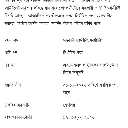
ৰাজ্যৰ শ্বিলঙৰ বিভিন্ন চৰকাৰী চিকিৎসালয়ত এএমআৰআইটি ফাৰ্মাচী
আউটলেট স্থাপন কৰিছে যাৰ বাবে কোম্পানীটোৱে সহকাৰী ফাৰ্মাচিষ্ট/ফাৰ্মাচিষ্ট
বিচাৰি আছে। আকাংক্ষিত প্ৰাৰ্থীসকলে তলত নিৰ্ধাৰিত পদ, বয়সৰ সীমা,
দৰমহা, অৰ্হতা আদিৰ সকলো চাকৰিৰ বিৱৰণ পৰীক্ষা কৰিব পাৰে:
পদৰ নাম
সহকাৰী ফাৰ্মাচিষ্ট/ফাৰ্মাচিষ্ট
খালী পদ
নিৰ্ধাৰিত নহয়
দৰমহা
এইচএলএল লাইফকেয়াৰ লিমিটেডৰ
নিয়ম অনুসৰি
বয়সৰ সীমা
০১-১১-২০২২ তাৰিখে সৰ্বাধিক ৩৭
বছৰ
চাকৰিৰ অৱস্থান
মেঘালয়
সাক্ষাৎকাৰৰ তাৰিখ
১৭ নৱেম্বৰ, ২০২২