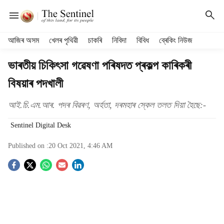
H
আজিৰ অসম
খেলৰ পৃথিৱী
চাকৰি
নিবিদা
বিবিধ
ব্ৰেকিং নিউজ
e
a
ভাৰতীয় চিকিৎসা গৱেষণা পৰিষদত প্ৰকল্প কাৰিকৰী
d
বিষয়াৰ পদখালী
e
r
m
আই.চি.এম.আৰ. পদৰ বিৱৰণ, অৰ্হতা, দৰমহাৰ স্কেল তলত দিয়া হৈছে:-
e
Sentinel Digital Desk
n
u
Published on :
20 Oct 2021, 4:46 AM
i
t
S
e
m
o
s
c