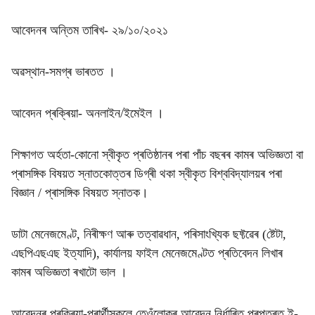
আবেদনৰ অন্তিম তাৰিখ- ২৯/১০/২০২১
অৱস্থান-সমগ্ৰ ভাৰতত ।
আবেদন প্ৰক্ৰিয়া- অনলাইন/ইমেইল ।
শিক্ষাগত অৰ্হতা-কোনো স্বীকৃত প্ৰতিষ্ঠানৰ পৰা পাঁচ বছৰৰ কামৰ অভিজ্ঞতা বা
প্ৰাসঙ্গিক বিষয়ত স্নাতকোত্তৰ ডিগ্ৰী থকা স্বীকৃত বিশ্ববিদ্যালয়ৰ পৰা
বিজ্ঞান / প্ৰাসঙ্গিক বিষয়ত স্নাতক।
ডাটা মেনেজমেণ্ট, নিৰীক্ষণ আৰু তত্বাৱধান, পৰিসাংখ্যিক ছফ্টৱেৰ (ষ্টেটা,
এছপিএছএছ ইত্যাদি), কাৰ্যালয় ফাইল মেনেজমেণ্টত প্ৰতিবেদন লিখাৰ
কামৰ অভিজ্ঞতা ৰখাটো ভাল ।
আবেদনৰ প্ৰক্ৰিয়া-প্ৰাৰ্থীসকলে তেওঁলোকৰ আৱেদন নিৰ্ধাৰিত প্ৰপত্ৰত ই-