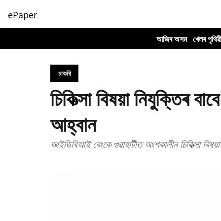
ePaper
আজিৰ অসম
খেলৰ পৃথিৱ
চাকৰি
চিকিত্সা বিষয়া নিযুক্তিৰ
আহ্বান
আইডিবিআই বেংকে গুৱাহাটীত অংশকালীন চিকিত্সা বিষয়া