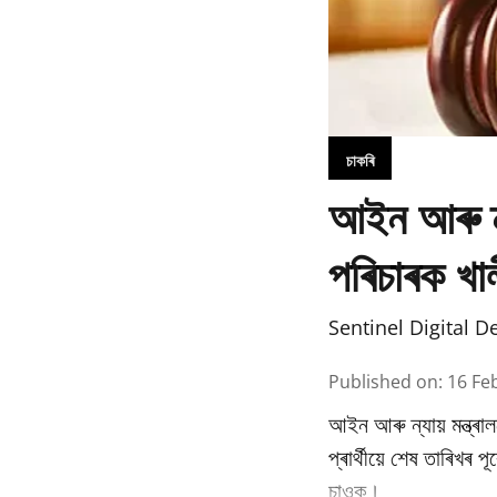
চাকৰি
আইন আৰু ন্যা
পৰিচাৰক খাল
Sentinel Digital D
Published on
:
16 Fe
আইন আৰু ন্যায় মন্ত্ৰাল
প্ৰাৰ্থীয়ে শেষ তাৰিখৰ
চাওক।