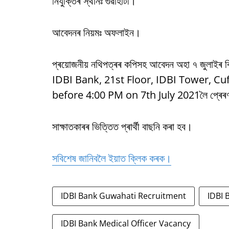
নিযুক্তিৰ স্থানঃ গুৱাহাটী।
আবেদনৰ নিয়মঃ অফলাইন।
প্ৰয়োজনীয় নথিপত্ৰৰ কপিসহ আবেদন অহা ৭ জুলাই
IDBI Bank, 21st Floor, IDBI Tower, C
before 4:00 PM on 7th July 2021লৈ প্ৰেৰণ
সাক্ষাতকাৰৰ ভিত্তিত প্ৰাৰ্থী বাছনি কৰা হব।
সবিশেষ জানিবলৈ ইয়াত ক্লিক কৰক।
IDBI Bank Guwahati Recruitment
IDBI 
IDBI Bank Medical Officer Vacancy