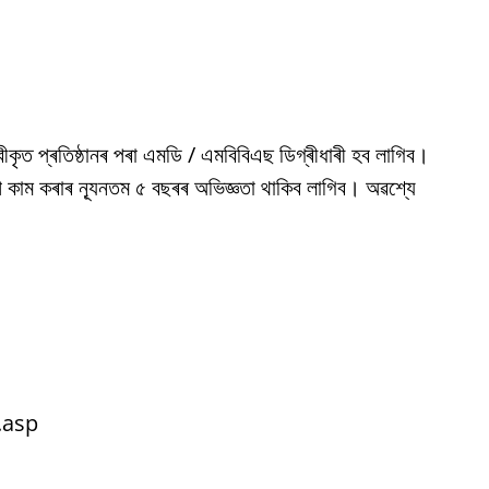
া স্বীকৃত প্ৰতিষ্ঠানৰ পৰা এমডি / এমবিবিএছ ডিগ্ৰীধাৰী হব লাগিব।
পে কাম কৰাৰ ন্যূনতম ৫ বছৰৰ অভিজ্ঞতা থাকিব লাগিব। অৱশ্যে
.asp