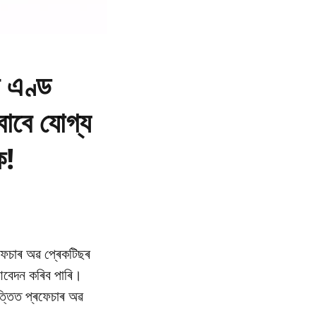
ন এণ্ড
 বাবে যোগ্য
ক!
ৰফেচাৰ অৱ প্ৰেকটিছৰ
ে আবেদন কৰিব পাৰি।
ভিত্তিত প্ৰফেচাৰ অৱ