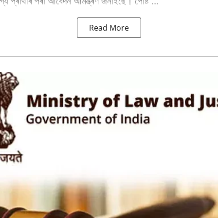
্য প্ৰাৰ্থীৰ পৰা আবেদন আমন্ত্ৰণ জনাইছে। পোষ্ট ...
Read More