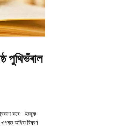
্ঠ পুথিভঁৰাল
 প্ৰকাশ কৰে। ইচ্ছুক
২৩ৰ ওপৰত অধিক বিৱৰণ