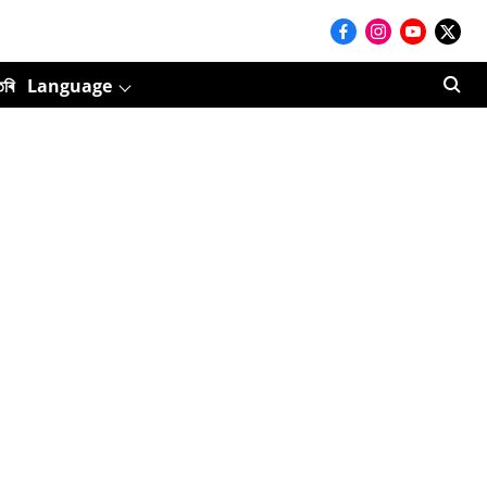
তৰি
Language