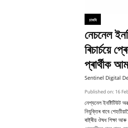
চাকৰি
নেচনেল ইনষ
ৰিচাৰ্চয়ে 
প্ৰাৰ্থীক আ
Sentinel Digital D
Published on
:
16 Fe
নেশ্যনেল ইনষ্টিটিউট অৱ
নিযুক্তিৰ বাবে শেহতীয়া
ৰাষ্ট্ৰীয় ঔষধ শিক্ষা আ