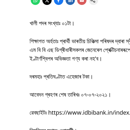
খালী পদৰ সংখ্যাঃ ০১টা।
শিক্ষাগত অৰ্হতাঃ প্ৰাৰ্থী ভাৰতীয় চিকিত্সা পৰিষদৰ দ্বাৰ
এম বি বি এছ ডিগ্ৰীধাৰীসকলৰ জেনেৰেল প্ৰেক্টিচনাৰৰূ
ইণ্টাৰ্ণশ্বিপৰ অভিজ্ঞতা গণ্য কৰা নহ'ব।
দৰমহাঃ প্ৰতিঘণ্টাত এহেজাৰ টকা।
আবেদন গ্ৰহণৰ শেষ তাৰিখঃ ০৭-০৭-২০২১।
ৱেবছাইটঃ https://www.idbibank.in/index