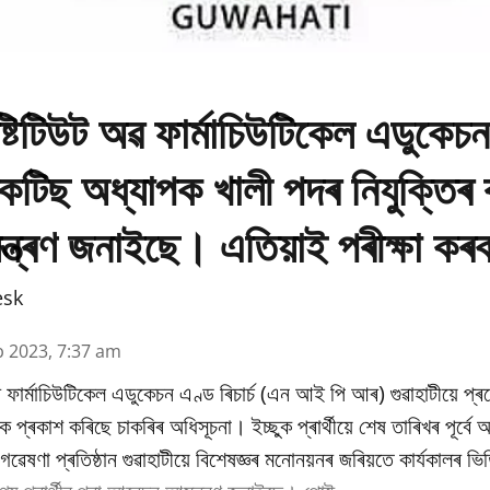
্টিটিউট অৱ ফাৰ্মাচিউটিকেল এডুকেচ
প্ৰেকটিছ অধ্যাপক খালী পদৰ নিযুক্তিৰ
মন্ত্ৰণ জনাইছে। এতিয়াই পৰীক্ষা কৰ
esk
b 2023, 7:37 am
 ফাৰ্মাচিউটিকেল এডুকেচন এণ্ড ৰিচাৰ্চ (এন আই পি আৰ) গুৱাহাটীয়ে প্
কৈ প্ৰকাশ কৰিছে চাকৰিৰ অধিসূচনা। ইচ্ছুক প্ৰাৰ্থীয়ে শেষ তাৰিখৰ পূৰ্ব
ৰু গৱেষণা প্ৰতিষ্ঠান গুৱাহাটীয়ে বিশেষজ্ঞৰ মনোনয়নৰ জৰিয়তে কাৰ্যকালৰ 