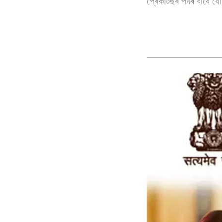
প্ৰেকটিছৰ পদৰ বাবে যোগ