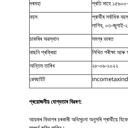
দৰমহা
প্ৰতি মাহে ১৫৬০০
বয়স
প্ৰাৰ্থীৰ সৰ্বাধিক ব
লাগিব, ০৩-জুলাই-
চাকৰিৰ অৱস্থান
সমগ্ৰ ভাৰত
বাছনি প্ৰক্ৰিয়া
লিখিত পৰীক্ষা আৰু স
অন্তিম তাৰিখ
২৮-০৬-২০২২
ৱেবছাইট
incometaxindi
প্ৰয়োজনীয় যোগ্যতাৰ বিৱৰণ:
আয়কৰ বিভাগৰ চৰকাৰী অধিসূচনা অনুসৰি প্ৰাৰ্থীয়ে যিকো
সম্পূৰ্ণ কৰিব লাগিব।