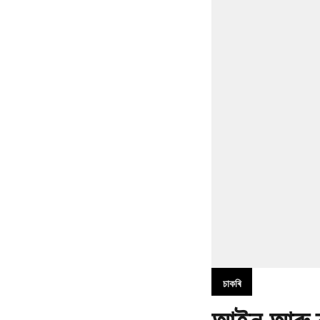
চাকৰি
আইন আৰু ন্যা