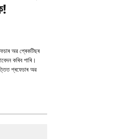
ক!
ৰফেচাৰ অৱ প্ৰেকটিছৰ
ে আবেদন কৰিব পাৰি।
ভিত্তিত প্ৰফেচাৰ অৱ