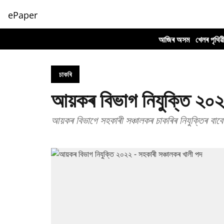
ePaper
আজিৰ অসম
খেলৰ পৃথিৱ
চাকৰি
আয়কৰ বিভাগ নিযুক্তি ২০২
আয়কৰ বিভাগে সহকাৰী সঞ্চালকৰ চাকৰিৰ নিযুক্তিৰ বাব