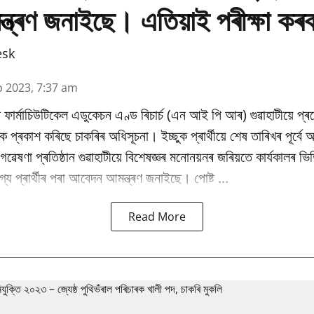
মন্ত্ৰণ জনাইছে। এতিয়াই পৰীক্ষা কৰ
esk
b 2023, 7:37 am
 ফাৰ্মাচিউটিকেল এডুকেচন এণ্ড ৰিচাৰ্চ (এন আই পি আৰ) গুৱাহাটীয়ে প্
কৈ প্ৰকাশ কৰিছে চাকৰিৰ অধিসূচনা। ইচ্ছুক প্ৰাৰ্থীয়ে শেষ তাৰিখৰ পূৰ্ব
ৰু গৱেষণা প্ৰতিষ্ঠান গুৱাহাটীয়ে বিশেষজ্ঞৰ মনোনয়নৰ জৰিয়তে কাৰ্যকালৰ 
্য প্ৰাৰ্থীৰ পৰা আবেদন আমন্ত্ৰণ জনাইছে। পোষ্ট ...
Read More