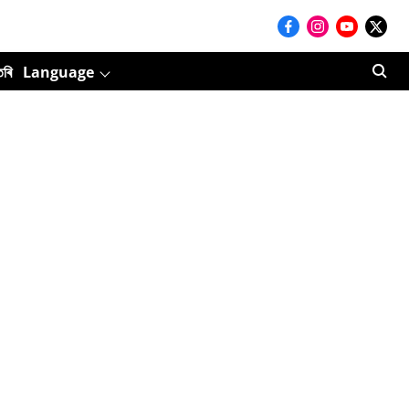
তৰি
Language