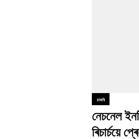
চাকৰি
নেচনেল ইনষ
ৰিচাৰ্চয়ে 