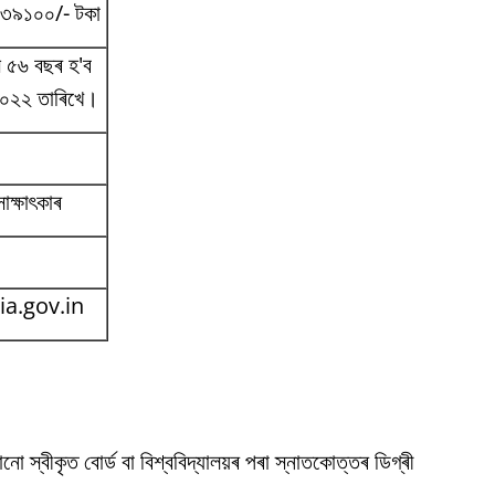
-৩৯১০০/- টকা
য়স ৫৬ বছৰ হ'ব
২০২২ তাৰিখে।
াক্ষাৎকাৰ
a.gov.in
নো স্বীকৃত বোৰ্ড বা বিশ্ববিদ্যালয়ৰ পৰা স্নাতকোত্তৰ ডিগ্ৰী