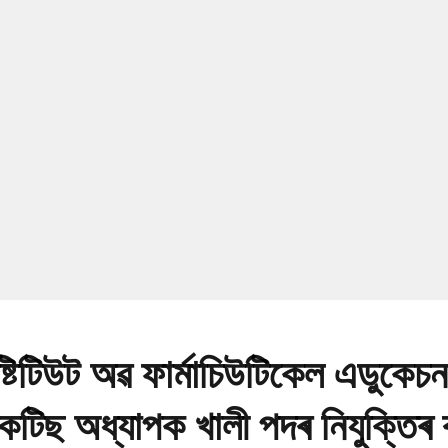
্টিটিউট অৱ ফাৰ্মাচিউটিকেল এডুকেচ
প্ৰেকটিছ অধ্যাপক খালী পদৰ নিযুক্তিৰ