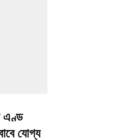
ন এণ্ড
 বাবে যোগ্য