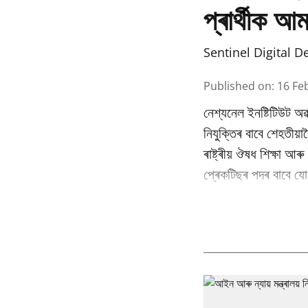
প্ৰাৰ্থীক আ
Sentinel Digital D
Published on
:
16 Fe
নেশ্যনেল ইনষ্টিটিউট অৱ
নিযুক্তিৰ বাবে শেহতীয়া
ৰাষ্ট্ৰীয় ঔষধ শিক্ষা আ
প্ৰেকটিছৰ পদৰ বাবে যোগ