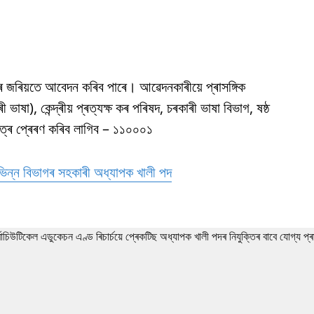
ৰৰ জৰিয়তে আবেদন কৰিব পাৰে। আৱেদনকাৰীয়ে প্ৰাসঙ্গিক
াষা), কেন্দ্ৰীয় প্ৰত্যক্ষ কৰ পৰিষদ, চৰকাৰী ভাষা বিভাগ, ষষ্ঠ
 পত্ৰ প্ৰেৰণ কৰিব লাগিব – ১১০০০১
িন্ন বিভাগৰ সহকাৰী অধ্যাপক খালী পদ