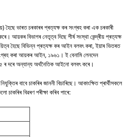
) হৈছে ভাৰত চৰকাৰৰ প্ৰত্যক্ষ কৰ সংগ্ৰহ কৰা এক চৰকাৰী
। আয়কৰ বিভাগৰ নেতৃত্ব দিছে শীৰ্ষ সংস্থা কেন্দ্ৰীয় প্ৰত্যক্ষ
ায়িত্ব হৈছে বিভিন্ন প্ৰত্যক্ষ কৰ আইন বলবৎ কৰা, ইয়াৰ ভিতৰত
 সংগ্ৰহ কৰা আয়কৰ আইন, ১৯৬১। ই বেনামি লেনদেন
 ৰ দৰে অন্যান্য অৰ্থনৈতিক আইনো বলবৎ কৰে।
িযুক্তিৰ বাবে চাকৰিৰ জাননী বিচাৰিছে। আকাংক্ষিত প্ৰাৰ্থীসকলে
কলো চাকৰিৰ বিৱৰণ পৰীক্ষা কৰিব পাৰে: