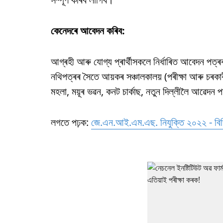
কেনেদৰে আবেদন কৰিব:
আগ্ৰহী আৰু যোগ্য প্ৰাৰ্থীসকলে নিৰ্ধাৰিত আবেদন পত্
নথিপত্ৰৰ সৈতে আয়কৰ সঞ্চালকালয় (পৰীক্ষা আৰু চৰকাৰী ভ
মহলা, ময়ূৰ ভৱন, কনট চাৰ্কাছ, নতুন দিল্লীলৈ আৱেদন
লগতে পঢ়ক:
জে.এন.আই.এম.এছ. নিযুক্তি ২০২২ - বিভ