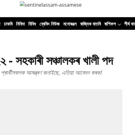
ী
চাকৰি
নিবিদা
বিবিধ
ব্ৰেকিং নিউজ
মনোৰঞ্জন
ৰাজ্যিক বাতৰি
ৰাশিফল
শীৰ্ষ বা
২ - সহকাৰী সঞ্চালকৰ খালী পদ
ে প্ৰাৰ্থীসকলক আমন্ত্ৰণ জনাইছে, এতিয়া আবেদন কৰক!