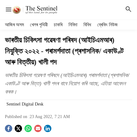
H
আজিৰ অসম
খেলৰ পৃথিৱী
চাকৰি
নিবিদা
বিবিধ
ব্ৰেকিং নিউজ
e
a
ভাৰতীয় চিকিৎসা গৱেষণা পৰিষদ (আইচিএমআৰ)
d
নিযুক্তি ২০২২ - পৰামৰ্শদাতা (প্ৰশাসনিক/ একাউণ্ট
e
r
আৰু বিত্তীয়) খালী পদ
m
e
ভাৰতীয় চিকিৎসা গৱেষণা পৰিষদে (আইচিএমআৰ) পৰামৰ্শদাতা (প্ৰশাসনিক/
n
একাউণ্ট আৰু বিত্ত) খালী পদৰ বাবে নিয়োগ কৰি আছে, এতিয়া আবেদন
u
i
কৰক।
t
e
Sentinel Digital Desk
m
Published on :
23 Aug 2022, 7:21 AM
s
S