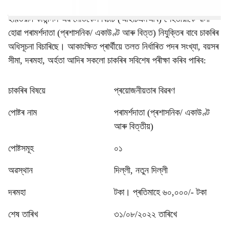
ইণ্ডিয়ান কাউন্সিল অৱ মেডিকেল ৰিচাৰ্চ (আইচিএমআৰ) শেহতীয়াকৈ খালী
হোৱা পৰামৰ্শদাতা (প্ৰশাসনিক/ একাউণ্ট আৰু বিত্ত) নিযুক্তিৰ বাবে চাকৰিৰ
অধিসূচনা বিচাৰিছে। আকাংক্ষিত প্ৰাৰ্থীয়ে তলত নিৰ্ধাৰিত পদৰ সংখ্যা, বয়সৰ
সীমা, দৰমহা, অৰ্হতা আদিৰ সকলো চাকৰিৰ সবিশেষ পৰীক্ষা কৰিব পাৰিব:
চাকৰিৰ বিষয়ে
প্ৰয়োজনীয়তাৰ বিৱৰণ
পোষ্টৰ নাম
পৰামৰ্শদাতা (প্ৰশাসনিক/ একাউণ্ট
আৰু বিত্তীয়)
পোষ্টসমূহ
০১
অৱস্থান
দিল্লী, নতুন দিল্লী
দৰমহা
টকা। প্ৰতিমাহে ৬০,০০০/- টকা
শেষ তাৰিখ
৩১/০৮/২০২২ তাৰিখে