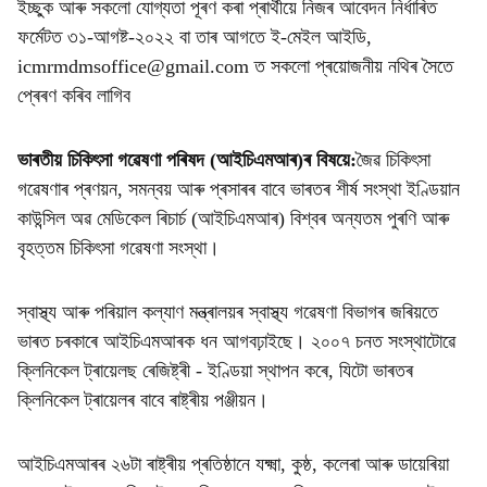
ইচ্ছুক আৰু সকলো যোগ্যতা পূৰণ কৰা প্ৰাৰ্থীয়ে নিজৰ আবেদন নিৰ্ধাৰিত
ফৰ্মেটত ৩১-আগষ্ট-২০২২ বা তাৰ আগতে ই-মেইল আইডি,
icmrmdmsoffice@gmail.com ত সকলো প্ৰয়োজনীয় নথিৰ সৈতে
প্ৰেৰণ কৰিব লাগিব
ভাৰতীয় চিকিৎসা গৱেষণা পৰিষদ (আইচিএমআৰ)ৰ বিষয়ে:
জৈৱ চিকিৎসা
গৱেষণাৰ প্ৰণয়ন, সমন্বয় আৰু প্ৰসাৰৰ বাবে ভাৰতৰ শীৰ্ষ সংস্থা ইণ্ডিয়ান
কাউন্সিল অৱ মেডিকেল ৰিচাৰ্চ (আইচিএমআৰ) বিশ্বৰ অন্যতম পুৰণি আৰু
বৃহত্তম চিকিৎসা গৱেষণা সংস্থা।
স্বাস্থ্য আৰু পৰিয়াল কল্যাণ মন্ত্ৰালয়ৰ স্বাস্থ্য গৱেষণা বিভাগৰ জৰিয়তে
ভাৰত চৰকাৰে আইচিএমআৰক ধন আগবঢ়াইছে। ২০০৭ চনত সংস্থাটোৱে
ক্লিনিকেল ট্ৰায়েলছ ৰেজিষ্ট্ৰী - ইণ্ডিয়া স্থাপন কৰে, যিটো ভাৰতৰ
ক্লিনিকেল ট্ৰায়েলৰ বাবে ৰাষ্ট্ৰীয় পঞ্জীয়ন।
আইচিএমআৰৰ ২৬টা ৰাষ্ট্ৰীয় প্ৰতিষ্ঠানে যক্ষ্মা, কুষ্ঠ, কলেৰা আৰু ডায়েৰিয়া