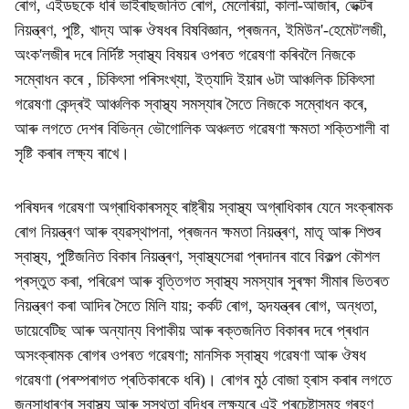
ৰোগ, এইডছকে ধৰি ভাইৰাছজনিত ৰোগ, মেলেৰিয়া, কালা-আজাৰ, ভেক্টৰ
নিয়ন্ত্ৰণ, পুষ্টি, খাদ্য আৰু ঔষধৰ বিষবিজ্ঞান, প্ৰজনন, ইমিউন'-হেমেট'লজী,
অংক'লজীৰ দৰে নিৰ্দিষ্ট স্বাস্থ্য বিষয়ৰ ওপৰত গৱেষণা কৰিবলৈ নিজকে
সম্বোধন কৰে , চিকিৎসা পৰিসংখ্যা, ইত্যাদি ইয়াৰ ৬টা আঞ্চলিক চিকিৎসা
গৱেষণা কেন্দ্ৰই আঞ্চলিক স্বাস্থ্য সমস্যাৰ সৈতে নিজকে সম্বোধন কৰে,
আৰু লগতে দেশৰ বিভিন্ন ভৌগোলিক অঞ্চলত গৱেষণা ক্ষমতা শক্তিশালী বা
সৃষ্টি কৰাৰ লক্ষ্য ৰাখে।
পৰিষদৰ গৱেষণা অগ্ৰাধিকাৰসমূহ ৰাষ্ট্ৰীয় স্বাস্থ্য অগ্ৰাধিকাৰ যেনে সংক্ৰামক
ৰোগ নিয়ন্ত্ৰণ আৰু ব্যৱস্থাপনা, প্ৰজনন ক্ষমতা নিয়ন্ত্ৰণ, মাতৃ আৰু শিশুৰ
স্বাস্থ্য, পুষ্টিজনিত বিকাৰ নিয়ন্ত্ৰণ, স্বাস্থ্যসেৱা প্ৰদানৰ বাবে বিকল্প কৌশল
প্ৰস্তুত কৰা, পৰিৱেশ আৰু বৃত্তিগত স্বাস্থ্য সমস্যাৰ সুৰক্ষা সীমাৰ ভিতৰত
নিয়ন্ত্ৰণ কৰা আদিৰ সৈতে মিলি যায়; কৰ্কট ৰোগ, হৃদযন্ত্ৰৰ ৰোগ, অন্ধতা,
ডায়েবেটিছ আৰু অন্যান্য বিপাকীয় আৰু ৰক্তজনিত বিকাৰৰ দৰে প্ৰধান
অসংক্ৰামক ৰোগৰ ওপৰত গৱেষণা; মানসিক স্বাস্থ্য গৱেষণা আৰু ঔষধ
গৱেষণা (পৰম্পৰাগত প্ৰতিকাৰকে ধৰি)। ৰোগৰ মুঠ বোজা হ্ৰাস কৰাৰ লগতে
জনসাধাৰণৰ স্বাস্থ্য আৰু সুস্থতা বৃদ্ধিৰ লক্ষ্যৰে এই প্ৰচেষ্টাসমূহ গ্ৰহণ