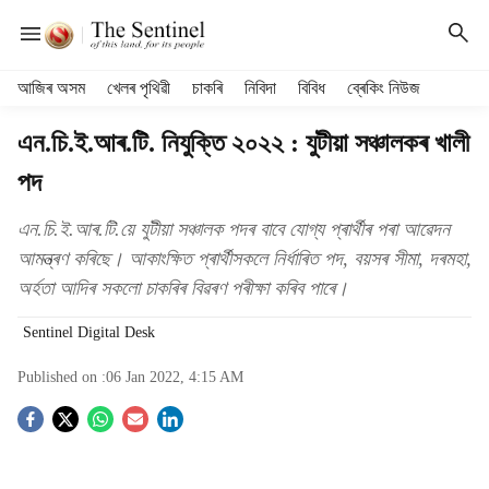
H
আজিৰ অসম
খেলৰ পৃথিৱী
চাকৰি
নিবিদা
বিবিধ
ব্ৰেকিং নিউজ
e
a
এন.চি.ই.আৰ.টি. নিযুক্তি ২০২২ : যুটীয়া সঞ্চালকৰ খালী
d
পদ
e
r
m
এন.চি.ই.আৰ.টি.য়ে যুটীয়া সঞ্চালক পদৰ বাবে যোগ্য প্ৰাৰ্থীৰ পৰা আৱেদন
e
আমন্ত্ৰণ কৰিছে। আকাংক্ষিত প্ৰাৰ্থীসকলে নিৰ্ধাৰিত পদ, বয়সৰ সীমা, দৰমহা,
n
অৰ্হতা আদিৰ সকলো চাকৰিৰ বিৱৰণ পৰীক্ষা কৰিব পাৰে।
u
i
Sentinel Digital Desk
t
e
Published on :
06 Jan 2022, 4:15 AM
m
s
S
o