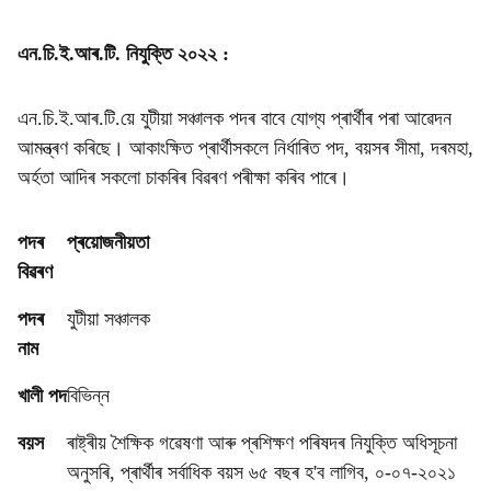
এন.চি.ই.আৰ.টি. নিযুক্তি ২০২২ :
এন.চি.ই.আৰ.টি.য়ে যুটীয়া সঞ্চালক পদৰ বাবে যোগ্য প্ৰাৰ্থীৰ পৰা আৱেদন
আমন্ত্ৰণ কৰিছে। আকাংক্ষিত প্ৰাৰ্থীসকলে নিৰ্ধাৰিত পদ, বয়সৰ সীমা, দৰমহা,
অৰ্হতা আদিৰ সকলো চাকৰিৰ বিৱৰণ পৰীক্ষা কৰিব পাৰে।
পদৰ
প্ৰয়োজনীয়তা
বিৱৰণ
পদৰ
যুটীয়া সঞ্চালক
নাম
খালী পদ
বিভিন্ন
বয়স
ৰাষ্ট্ৰীয় শৈক্ষিক গৱেষণা আৰু প্ৰশিক্ষণ পৰিষদৰ নিযুক্তি অধিসূচনা
অনুসৰি, প্ৰাৰ্থীৰ সৰ্বাধিক বয়স ৬৫ বছৰ হ'ব লাগিব, ০-০৭-২০২১