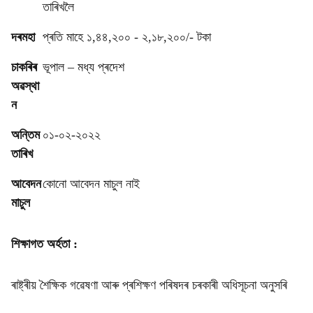
তাৰিখলৈ
দৰমহা
প্ৰতি মাহে ১,৪৪,২০০ - ২,১৮,২০০/- টকা
চাকৰিৰ
ভূপাল – মধ্য প্ৰদেশ
অৱস্থা
ন
অন্তিম
০১-০২-২০২২
তাৰিখ
আবেদন
কোনো আবেদন মাচুল নাই
মাচুল
শিক্ষাগত অৰ্হতা :
ৰাষ্ট্ৰীয় শৈক্ষিক গৱেষণা আৰু প্ৰশিক্ষণ পৰিষদৰ চৰকাৰী অধিসূচনা অনুসৰি