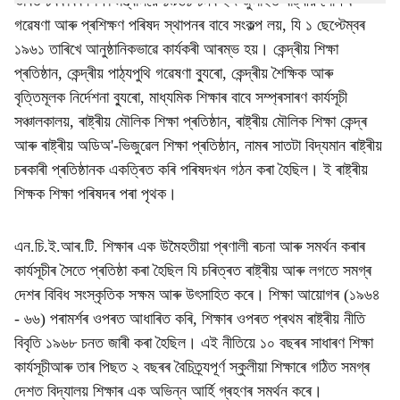
ভাৰত চৰকাৰৰ শিক্ষা মন্ত্ৰালয়ে ১৯৬১ চনৰ ২৭ জুলাইত ৰাষ্ট্ৰীয় শৈক্ষিক
গৱেষণা আৰু প্ৰশিক্ষণ পৰিষদ স্থাপনৰ বাবে সংকল্প লয়, যি ১ ছেপ্টেম্বৰ
১৯৬১ তাৰিখে আনুষ্ঠানিকভাৱে কাৰ্যকৰী আৰম্ভ হয়। কেন্দ্ৰীয় শিক্ষা
প্ৰতিষ্ঠান, কেন্দ্ৰীয় পাঠ্যপুথি গৱেষণা ব্যুৰো, কেন্দ্ৰীয় শৈক্ষিক আৰু
বৃত্তিমূলক নিৰ্দেশনা ব্যুৰো, মাধ্যমিক শিক্ষাৰ বাবে সম্প্ৰসাৰণ কাৰ্যসূচী
সঞ্চালকালয়, ৰাষ্ট্ৰীয় মৌলিক শিক্ষা প্ৰতিষ্ঠান, ৰাষ্ট্ৰীয় মৌলিক শিক্ষা কেন্দ্ৰ
আৰু ৰাষ্ট্ৰীয় অডিঅ'-ভিজুৱেল শিক্ষা প্ৰতিষ্ঠান, নামৰ সাতটা বিদ্যমান ৰাষ্ট্ৰীয়
চৰকাৰী প্ৰতিষ্ঠানক একত্ৰিত কৰি পৰিষদখন গঠন কৰা হৈছিল। ই ৰাষ্ট্ৰীয়
শিক্ষক শিক্ষা পৰিষদৰ পৰা পৃথক।
এন.চি.ই.আৰ.টি. শিক্ষাৰ এক উমৈহতীয়া প্ৰণালী ৰচনা আৰু সমৰ্থন কৰাৰ
কাৰ্যসূচীৰ সৈতে প্ৰতিষ্ঠা কৰা হৈছিল যি চৰিত্ৰত ৰাষ্ট্ৰীয় আৰু লগতে সমগ্ৰ
দেশৰ বিবিধ সংস্কৃতিক সক্ষম আৰু উৎসাহিত কৰে। শিক্ষা আয়োগৰ (১৯৬৪
- ৬৬) পৰামৰ্শৰ ওপৰত আধাৰিত কৰি, শিক্ষাৰ ওপৰত প্ৰথম ৰাষ্ট্ৰীয় নীতি
বিবৃতি ১৯৬৮ চনত জাৰী কৰা হৈছিল। এই নীতিয়ে ১০ বছৰৰ সাধাৰণ শিক্ষা
কাৰ্যসূচীআৰু তাৰ পিছত ২ বছৰৰ বৈচিত্ৰ্যপূৰ্ণ স্কুলীয়া শিক্ষাৰে গঠিত সমগ্ৰ
দেশত বিদ্যালয় শিক্ষাৰ এক অভিন্ন আৰ্হি গ্ৰহণৰ সমৰ্থন কৰে।