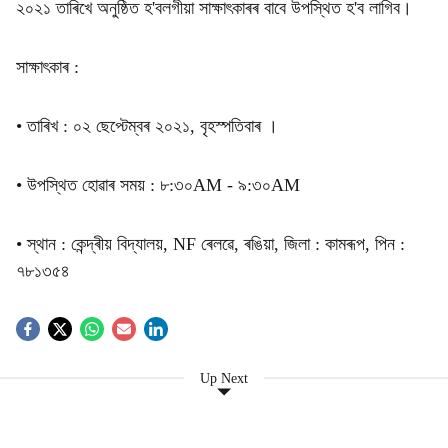
২০২১ তাৰিখে অনুষ্ঠিত হ'বলগীয়া সাক্ষাৎকাৰৰ বাবে উপস্থিত হ'ব লাগিব।
সাক্ষাৎকাৰ :
• তাৰিখ : ০২ ছেপ্টেম্বৰ ২০২১, বৃহস্পতিবাৰ ।
• উপস্থিত হোৱাৰ সময় : ৮:৩০AM - ৯:৩০AM
• স্থান : কেন্দ্ৰীয় বিদ্যালয়, NF ৰেলৱে, ৰঙিয়া, জিলা : কামৰূপ, পিন :
৭৮১৩৫৪
Up Next