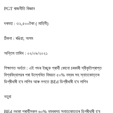
PGT ৰাজনীতি বিজ্ঞান
দৰমহা : ৩২,৫০০টকা ( মাহিলী)
ঠিকনা : ৰঙিয়া, অসম
অন্তিম তাৰিখ : ০২/০৯/২০২১
শিক্ষাগত অৰ্হতা : এই পদৰ ইচ্ছুক প্ৰাৰ্থী কোনো চৰকাৰী স্বীকৃতিপ্ৰাপ্ত
বিশ্ববিদ্যালয়ৰ পৰা উল্লেখিত বিষয়ত ৫০% নম্বৰ সহ স্নাতকোত্তৰ
ডিগ্ৰীধাৰী হ'ব লাগিব আৰু লগতে BEd ডিগ্ৰীধাৰী হ'ব লাগিব
নতুবা
BEd নথকা প্ৰাৰ্থীসকল ৬০% নম্বৰসহ স্নাতকোত্তৰ ডিগ্ৰীধাৰী হ'ব