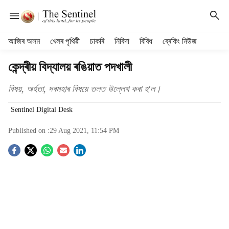
H
আজিৰ অসম
খেলৰ পৃথিৱী
চাকৰি
নিবিদা
বিবিধ
ব্ৰেকিং নিউজ
e
a
কেন্দ্ৰীয় বিদ্যালয় ৰঙিয়াত পদখালী
d
e
বিষয়, অৰ্হতা, দৰমহাৰ বিষয়ে তলত উল্লেখ কৰা হ'ল।
r
m
Sentinel Digital Desk
e
n
Published on :
29 Aug 2021, 11:54 PM
u
S
i
t
o
e
m
c
s
i