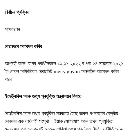
নিৰ্বাচন প্ৰক্ৰিয়া
সাক্ষাৎকাৰ
কেনেদৰে আবেদন কৰিব
আগ্ৰহী আৰু যোগ্য প্ৰাৰ্থীসকলে ১১-১১-২০২২ ৰ পৰা ২৪ নৱেম্বৰ ২০২২
লৈ কেৱল অফিচিয়েল ৱেবছাইট meity.gov.in অনলাইন আবেদন কৰিব
পাৰে
ইলেক্ট্ৰনিক্স আৰু তথ্য প্ৰযুক্তি মন্ত্ৰালয়ৰ বিষয়ে
ইলেক্ট্ৰনিক্স আৰু তথ্য প্ৰযুক্তি মন্ত্ৰালয় হৈছে ভাৰত গণৰাজ্যৰ কেন্দ্ৰীয়
চৰকাৰৰ এক কাৰ্যবাহী সংস্থা। ইয়াক যোগাযোগ আৰু তথ্য প্ৰযুক্তি
মন্ত্ৰালয়ৰ পৰা ১০ জুলাই ২০১৬ তাৰিখে তথ্য প্ৰযুক্তি নীতি, ৰণনীতি আৰু