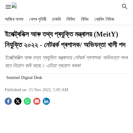
H
আজিৰ অসম
খেলৰ পৃথিৱী
চাকৰি
নিবিদা
বিবিধ
ব্ৰেকিং নিউজ
e
a
ইলেক্ট্ৰনিক্স আৰু তথ্য প্ৰযুক্তি মন্ত্ৰালয় (MeitY)
d
নিযুক্তি ২০২২ - নেটৱৰ্ক প্ৰশাসক/ অভিযন্তা খালী পদ
e
r
m
ইলেক্ট্ৰনিক্স আৰু তথ্য প্ৰযুক্তি মন্ত্ৰালয়ে নেটৱৰ্ক প্ৰশাসক/ অভিযন্তা পদৰ
e
বাবে নিয়োগ কৰি আছে। এতিয়া প্ৰয়োগ কৰক!
n
u
Sentinel Digital Desk
i
t
Published on :
15 Nov 2022, 5:05 AM
e
S
m
s
o
c