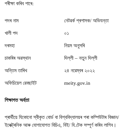
পৰীক্ষা কৰিব পাৰে:
পদৰ নাম
নেটৱৰ্ক প্ৰশাসক/ অভিযন্তা
খালী পদ
০১
দৰমহা
নিয়ম অনুসৰি
চাকৰিৰ অৱস্থান
দিল্লী – নতুন দিল্লী
অন্তিম তাৰিখ
২৪ নৱেম্বৰ ২০২২
অফিচিয়েল ৱেবছাইট
meity.gov.in
শিক্ষাগত অৰ্হতা
প্ৰাৰ্থীয়ে যিকোনো স্বীকৃত বোৰ্ড বা বিশ্ববিদ্যালয়ৰ পৰা কম্পিউটাৰ বিজ্ঞান/
ইলেক্ট্ৰনিক আৰু যোগাযোগত বিচিএ, বিই/ বি.টেক সম্পূৰ্ণ কৰিব লাগিব।