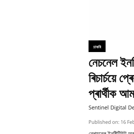
চাকৰি
নেচনেল ইনষ
ৰিচাৰ্চয়ে 
প্ৰাৰ্থীক আ
Sentinel Digital D
Published on
:
16 Fe
নেশ্যনেল ইনষ্টিটিউট অৱ