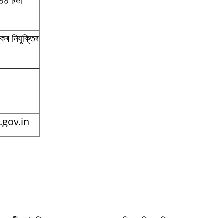
০০ টকা
ৰ নিযুক্তিৰ
.gov.in