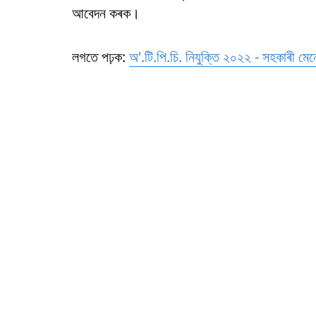
আবেদন কৰক।
লগতে পঢ়ক:
অ'.টি.পি.চি. নিযুক্তি ২০২২ - সহকাৰী মে