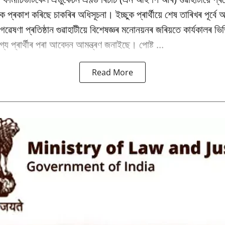
কৈ প্ৰকাশ কৰিছে চাকৰিৰ অধিসূচনা। ইচ্ছুক প্ৰাৰ্থীয়ে শেষ তাৰিখৰ পূৰ্ব
ৰু গৱেষণা প্ৰতিষ্ঠান গুৱাহাটীয়ে বিশেষজ্ঞৰ মনোনয়নৰ জৰিয়তে কাৰ্যকালৰ 
্য প্ৰাৰ্থীৰ পৰা আবেদন আমন্ত্ৰণ জনাইছে। পোষ্ট ...
Read More