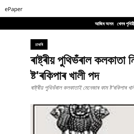
ePaper
আজিৰ অসম
খেলৰ পৃথিৱ
চাকৰি
ৰাষ্ট্ৰীয় পুথিভঁৰাল কলকাত
ষ্ট'ৰকিপাৰ খালী পদ
ৰাষ্ট্ৰীয় পুথিভঁৰাল কলকাতাই মেনেজাৰ কাম ষ্ট'ৰকিপাৰ