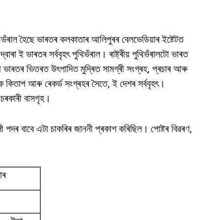
 পুথিভঁৰাল হৈছে ভাৰতৰ কলকাতাৰ আলিপুৰৰ বেলভেডিয়াৰ ইষ্টেটত
ৰা ই ভাৰতৰ সৰ্ববৃহৎ পুথিভঁৰাল। ৰাষ্ট্ৰীয় পুথিভঁৰালটো ভাৰত
ো ভাৰতৰ ভিতৰত উৎপাদিত মুদ্ৰিত সামগ্ৰী সংগ্ৰহ, প্ৰচাৰ আৰু
ক কিতাপ আৰু ৰেকৰ্ড সংগ্ৰহৰ সৈতে, ই দেশৰ সৰ্ববৃহৎ।
চৰকাৰী বাসগৃহ।
খালী পদৰ বাবে এটা চাকৰিৰ জাননী প্ৰকাশ কৰিছিল। পোষ্টৰ বিৱৰণ,
াৰ