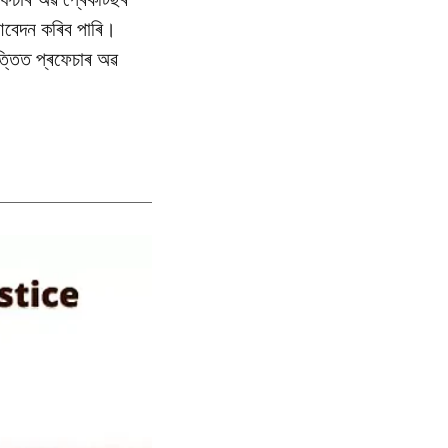
ে আবেদন কৰিব পাৰি।
ভিত্তিত প্ৰফেচাৰ অৱ