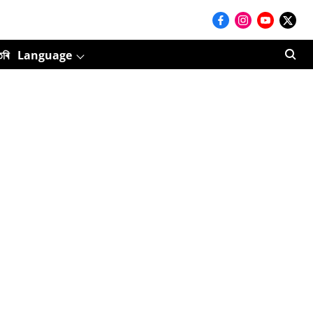
তৰি
Language