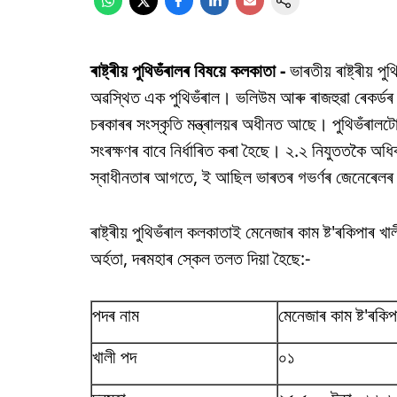
ৰাষ্ট্ৰীয় পুথিভঁৰালৰ বিষয়ে কলকাতা -
ভাৰতীয় ৰাষ্ট্ৰীয়
অৱস্থিত এক পুথিভঁৰাল। ভলিউম আৰু ৰাজহুৱা ৰেকৰ্ডৰ দ্বা
চৰকাৰৰ সংস্কৃতি মন্ত্ৰালয়ৰ অধীনত আছে। পুথিভঁৰালট
সংৰক্ষণৰ বাবে নিৰ্ধাৰিত কৰা হৈছে। ২.২ নিযুততকৈ অধি
স্বাধীনতাৰ আগতে, ই আছিল ভাৰতৰ গভৰ্ণৰ জেনেৰেলৰ 
ৰাষ্ট্ৰীয় পুথিভঁৰাল কলকাতাই মেনেজাৰ কাম ষ্ট'ৰকিপাৰ 
অৰ্হতা, দৰমহাৰ স্কেল তলত দিয়া হৈছে:-
পদৰ নাম
মেনেজাৰ কাম ষ্ট'ৰকিপ
খালী পদ
০১