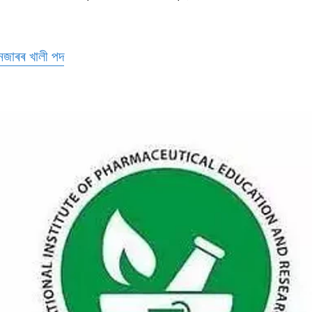
নেজাৰৰ খালী পদ