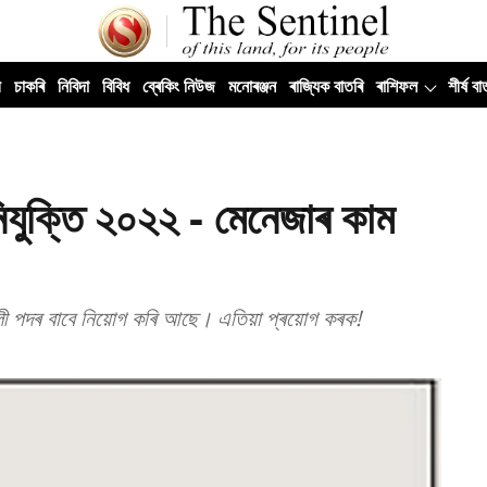
ী
চাকৰি
নিবিদা
বিবিধ
ব্ৰেকিং নিউজ
মনোৰঞ্জন
ৰাজ্যিক বাতৰি
ৰাশিফল
শীৰ্ষ বা
া নিযুক্তি ২০২২ - মেনেজাৰ কাম
 খালী পদৰ বাবে নিয়োগ কৰি আছে। এতিয়া প্ৰয়োগ কৰক!